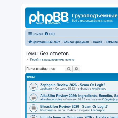
Грузоподъёмные
Всё о грузоподъёмных кранах
Ссылки
FAQ
Центральный сайт
Список форумов
Поиск
Темы бе
Темы без ответов
Перейти к расширенному поиску
Поиск
Расширенный поиск
ТЕМЫ
Zephgain Review 2026 - Scam Or Legit?
zephgain
»
Сегодня, 15:32
» в форуме
Альбатрос
AlkaSlim Review 2026: Ingredients, Benefits, S
alkaslimcapsules
»
Сегодня, 09:13
» в форуме
Общий фо
Bhraskilon Review 2026 - Scam Or Legit?
bhraskilon
»
Вчера, 15:42
» в форуме
Альбатрос
Infinito Invexus Opiniones 2026 -¿Estafa o legí