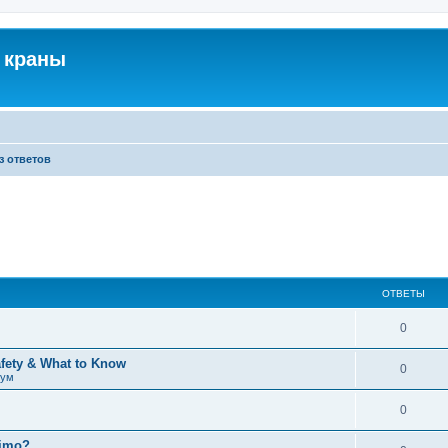
 краны
з ответов
ОТВЕТЫ
0
afety & What to Know
0
рум
0
timo?