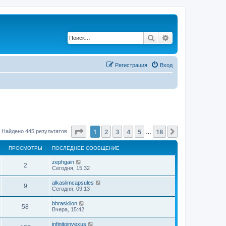
Поиск
Расширенный по
Регистрация
Вход
Страница
1
из
18
1
2
3
4
5
18
След.
Найдено 445 результатов
…
ПРОСМОТРЫ
ПОСЛЕДНЕЕ СООБЩЕНИЕ
zephgain
2
Сегодня, 15:32
alkaslimcapsules
9
Сегодня, 09:13
bhraskilon
58
Вчера, 15:42
infinitoinvexus