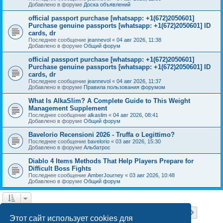
Добавлено в форуме
Доска объявлений
official passport purchase [whatsapp: +1(672)2050601]
Purchase genuine passports [whatsapp: +1(672)2050601] ID
cards, dr
Последнее сообщение
jeannevol
«
04 авг 2026, 11:38
Добавлено в форуме
Общий форум
official passport purchase [whatsapp: +1(672)2050601]
Purchase genuine passports [whatsapp: +1(672)2050601] ID
cards, dr
Последнее сообщение
jeannevol
«
04 авг 2026, 11:37
Добавлено в форуме
Правила пользования форумом
What Is AlkaSlim? A Complete Guide to This Weight
Management Supplement
Последнее сообщение
alkaslim
«
04 авг 2026, 08:41
Добавлено в форуме
Общий форум
Bavelorio Recensioni 2026 - Truffa o Legittimo?
Последнее сообщение
bavelorio
«
03 авг 2026, 15:30
Добавлено в форуме
Альбатрос
Diablo 4 Items Methods That Help Players Prepare for
Difficult Boss Fights
Последнее сообщение
AmberJourney
«
03 авг 2026, 10:48
Добавлено в форуме
Общий форум
Страница
1
из
18
1
2
3
4
5
18
След.
Найдено 446 результатов
…
Этот сайт использует cookies для