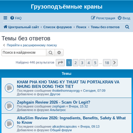
Грузоподъёмные краны
FAQ
Регистрация
Вход
П
Центральный сайт
Список форумов
Поиск
Темы без ответов
о
Темы без ответов
и
Перейти к расширенному поиску
с
Поиск
Расширенный поиск
к
Страница
1
из
18
1
2
3
4
5
18
След.
Найдено 446 результатов
…
Темы
KHAM PHA KHO TANG KY THUAT TAI PORTALKRAN VA
NHUNG BIEN DONG THOI TIET
Последнее сообщение
thoitiethomnayorgg
«
Сегодня, 07:09
Добавлено в форуме
Другое
Zephgain Review 2026 - Scam Or Legit?
Последнее сообщение
zephgain
«
Вчера, 15:32
Добавлено в форуме
Альбатрос
AlkaSlim Review 2026: Ingredients, Benefits, Safety & What
to Know
Последнее сообщение
alkaslimcapsules
«
Вчера, 09:13
Добавлено в форуме
Общий форум