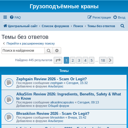
Грузоподъёмные краны
FAQ
Регистрация
Вход
П
Центральный сайт
Список форумов
Поиск
Темы без ответов
о
Темы без ответов
и
Перейти к расширенному поиску
с
Поиск
Расширенный поиск
к
Страница
1
из
18
1
2
3
4
5
18
След.
Найдено 445 результатов
…
Темы
Zephgain Review 2026 - Scam Or Legit?
Последнее сообщение
zephgain
«
Сегодня, 15:32
Добавлено в форуме
Альбатрос
AlkaSlim Review 2026: Ingredients, Benefits, Safety & What
to Know
Последнее сообщение
alkaslimcapsules
«
Сегодня, 09:13
Добавлено в форуме
Общий форум
Bhraskilon Review 2026 - Scam Or Legit?
Последнее сообщение
bhraskilon
«
Вчера, 15:42
Добавлено в форуме
Альбатрос