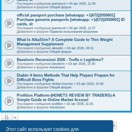
Последнее сообщение
jeannevol
«
04 авг 2026, 11:38
Добавлено в форуме
Общий форум
official passport purchase [whatsapp: +1(672)2050601]
Purchase genuine passports [whatsapp: +1(672)2050601] ID
cards, dr
Последнее сообщение
jeannevol
«
04 авг 2026, 11:37
Добавлено в форуме
Правила пользования форумом
What Is AlkaSlim? A Complete Guide to This Weight
Management Supplement
Последнее сообщение
alkaslim
«
04 авг 2026, 08:41
Добавлено в форуме
Общий форум
Bavelorio Recensioni 2026 - Truffa o Legittimo?
Последнее сообщение
bavelorio
«
03 авг 2026, 15:30
Добавлено в форуме
Альбатрос
Diablo 4 Items Methods That Help Players Prepare for
Difficult Boss Fights
Последнее сообщение
AmberJourney
«
03 авг 2026, 10:48
Добавлено в форуме
Общий форум
Profition Platform-(HONETS REVIEW BY TRADERS)-A
Simple Guide to Online Market Access!
Последнее сообщение
profition
«
02 авг 2026, 11:20
Добавлено в форуме
Альбатрос
Страница
1
из
18
1
2
3
4
5
18
След.
Найдено 445 результатов
…
Этот сайт использует cookies для