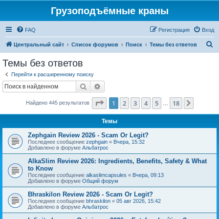
Грузоподъёмные краны
FAQ
Регистрация
Вход
П
Центральный сайт
Список форумов
Поиск
Темы без ответов
о
Темы без ответов
и
Перейти к расширенному поиску
с
Поиск
Расширенный поиск
к
Страница
1
из
18
1
2
3
4
5
18
След.
Найдено 445 результатов
…
Темы
Zephgain Review 2026 - Scam Or Legit?
Последнее сообщение
zephgain
«
Вчера, 15:32
Добавлено в форуме
Альбатрос
AlkaSlim Review 2026: Ingredients, Benefits, Safety & What
to Know
Последнее сообщение
alkaslimcapsules
«
Вчера, 09:13
Добавлено в форуме
Общий форум
Bhraskilon Review 2026 - Scam Or Legit?
Последнее сообщение
bhraskilon
«
05 авг 2026, 15:42
Добавлено в форуме
Альбатрос