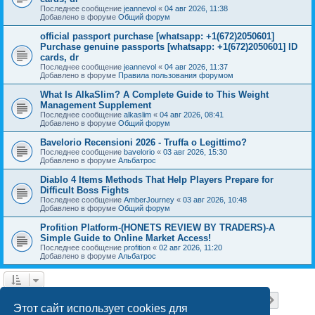
Последнее сообщение
jeannevol
«
04 авг 2026, 11:38
Добавлено в форуме
Общий форум
official passport purchase [whatsapp: +1(672)2050601]
Purchase genuine passports [whatsapp: +1(672)2050601] ID
cards, dr
Последнее сообщение
jeannevol
«
04 авг 2026, 11:37
Добавлено в форуме
Правила пользования форумом
What Is AlkaSlim? A Complete Guide to This Weight
Management Supplement
Последнее сообщение
alkaslim
«
04 авг 2026, 08:41
Добавлено в форуме
Общий форум
Bavelorio Recensioni 2026 - Truffa o Legittimo?
Последнее сообщение
bavelorio
«
03 авг 2026, 15:30
Добавлено в форуме
Альбатрос
Diablo 4 Items Methods That Help Players Prepare for
Difficult Boss Fights
Последнее сообщение
AmberJourney
«
03 авг 2026, 10:48
Добавлено в форуме
Общий форум
Profition Platform-(HONETS REVIEW BY TRADERS)-A
Simple Guide to Online Market Access!
Последнее сообщение
profition
«
02 авг 2026, 11:20
Добавлено в форуме
Альбатрос
Страница
1
из
18
1
2
3
4
5
18
След.
Найдено 445 результатов
…
Этот сайт использует cookies для