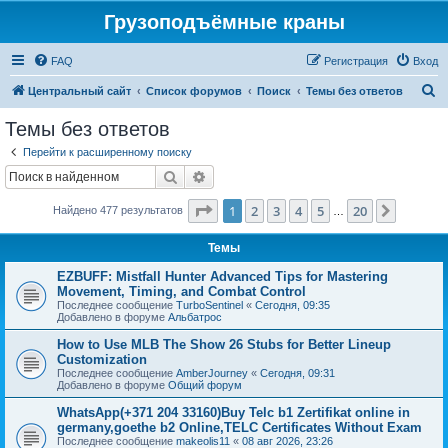
Грузоподъёмные краны
FAQ
Регистрация
Вход
П
Центральный сайт
Список форумов
Поиск
Темы без ответов
о
Темы без ответов
и
Перейти к расширенному поиску
с
Поиск
Расширенный поиск
к
Страница
1
из
20
1
2
3
4
5
20
След.
Найдено 477 результатов
…
Темы
EZBUFF: Mistfall Hunter Advanced Tips for Mastering
Movement, Timing, and Combat Control
Последнее сообщение
TurboSentinel
«
Сегодня, 09:35
Добавлено в форуме
Альбатрос
How to Use MLB The Show 26 Stubs for Better Lineup
Customization
Последнее сообщение
AmberJourney
«
Сегодня, 09:31
Добавлено в форуме
Общий форум
WhatsApp(+371 204 33160)Buy Telc b1 Zertifikat online in
germany,goethe b2 Online,TELC Certificates Without Exam
Последнее сообщение
makeolis11
«
08 авг 2026, 23:26