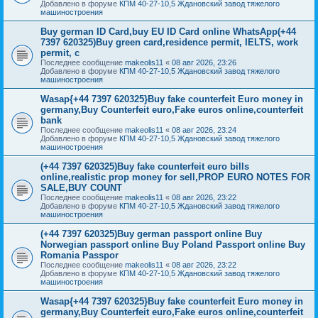
Добавлено в форуме
КПМ 40-27-10,5 Ждановский завод тяжелого
машиностроения
Buy german ID Card,buy EU ID Card online WhatsApp(+44
7397 620325)Buy green card,residence permit, IELTS, work
permit, c
Последнее сообщение
makeolis11
«
08 авг 2026, 23:26
Добавлено в форуме
КПМ 40-27-10,5 Ждановский завод тяжелого
машиностроения
Wasap{+44 7397 620325}Buy fake counterfeit Euro money in
germany,Buy Counterfeit euro,Fake euros online,counterfeit
bank
Последнее сообщение
makeolis11
«
08 авг 2026, 23:24
Добавлено в форуме
КПМ 40-27-10,5 Ждановский завод тяжелого
машиностроения
(+44 7397 620325)Buy fake counterfeit euro bills
online,realistic prop money for sell,PROP EURO NOTES FOR
SALE,BUY COUNT
Последнее сообщение
makeolis11
«
08 авг 2026, 23:22
Добавлено в форуме
КПМ 40-27-10,5 Ждановский завод тяжелого
машиностроения
(+44 7397 620325)Buy german passport online Buy
Norwegian passport online Buy Poland Passport online Buy
Romania Passpor
Последнее сообщение
makeolis11
«
08 авг 2026, 23:22
Добавлено в форуме
КПМ 40-27-10,5 Ждановский завод тяжелого
машиностроения
Wasap{+44 7397 620325}Buy fake counterfeit Euro money in
germany,Buy Counterfeit euro,Fake euros online,counterfeit