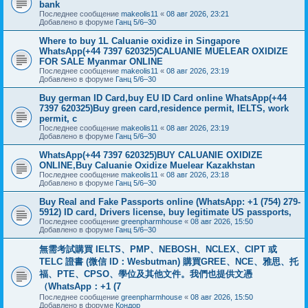
bank
Последнее сообщение
makeolis11
«
08 авг 2026, 23:21
Добавлено в форуме
Ганц 5/6–30
Where to buy 1L Caluanie oxidize in Singapore
WhatsApp(+44 7397 620325)CALUANIE MUELEAR OXIDIZE
FOR SALE Myanmar ONLINE
Последнее сообщение
makeolis11
«
08 авг 2026, 23:19
Добавлено в форуме
Ганц 5/6–30
Buy german ID Card,buy EU ID Card online WhatsApp(+44
7397 620325)Buy green card,residence permit, IELTS, work
permit, c
Последнее сообщение
makeolis11
«
08 авг 2026, 23:19
Добавлено в форуме
Ганц 5/6–30
WhatsApp(+44 7397 620325)BUY CALUANIE OXIDIZE
ONLINE,Buy Caluanie Oxidize Muelear Kazakhstan
Последнее сообщение
makeolis11
«
08 авг 2026, 23:18
Добавлено в форуме
Ганц 5/6–30
Buy Real and Fake Passports online (WhatsApp: +1 (754) 279-
5912) ID card, Drivers license, buy legitimate US passports,
Последнее сообщение
greenpharmhouse
«
08 авг 2026, 15:50
Добавлено в форуме
Ганц 5/6–30
無需考試購買 IELTS、PMP、NEBOSH、NCLEX、CIPT 或
TELC 證書 (微信 ID：Wesbutman) 購買GREE、NCE、雅思、托
福、PTE、CPSO、學位及其他文件。我們也提供文憑
（WhatsApp：+1 (7
Последнее сообщение
greenpharmhouse
«
08 авг 2026, 15:50
Добавлено в форуме
Кондор