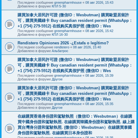
Последнее сообщение
greenpharmhouse
«
08 авг 2026, 15:43
Добавлено в форуме
КПЛ 5-30
購買加拿大居民許可證 (微信ID：Wesbutman) 購買歐盟居留許
可，購買美國綠卡 Buy canadian resident permit (WhatsApp：
+1 (754) 279-5912) 在线购买真假护照 (微信ID：Wes
Последнее сообщение
greenpharmhouse
«
08 авг 2026, 15:42
Добавлено в форуме
КПЛ 16-30
Rendistero Opiniones 2026 -¿Estafa o legítimo?
Последнее сообщение
rendistero
«
08 авг 2026, 15:40
Добавлено в форуме
Альбатрос
購買加拿大居民許可證 (微信ID：Wesbutman) 購買歐盟居留許
可，購買美國綠卡 Buy canadian resident permit (WhatsApp：
+1 (754) 279-5912) 在线购买真假护照 (微信ID：Wes
Последнее сообщение
greenpharmhouse
«
08 авг 2026, 15:39
Добавлено в форуме
Другое
購買加拿大居民許可證 (微信ID：Wesbutman) 購買歐盟居留許
可，購買美國綠卡 Buy canadian resident permit (WhatsApp：
+1 (754) 279-5912) 在线购买真假护照 (微信ID：Wes
Последнее сообщение
greenpharmhouse
«
08 авг 2026, 15:35
Добавлено в форуме
Другое
在線購買香港身份證和駕駛執照（微信ID：Wesbutman）在線購
買中國身份證和駕駛執照. 在線購買韓國身份證和駕駛執照. 線上購
買台灣身分證和駕駛執照. (微信ID：Wesbutman）在線購買泰國
身份證和駕駛執照. 在線購買日本身份證和
Последнее сообщение
greenpharmhouse
«
08 авг 2026, 15:35