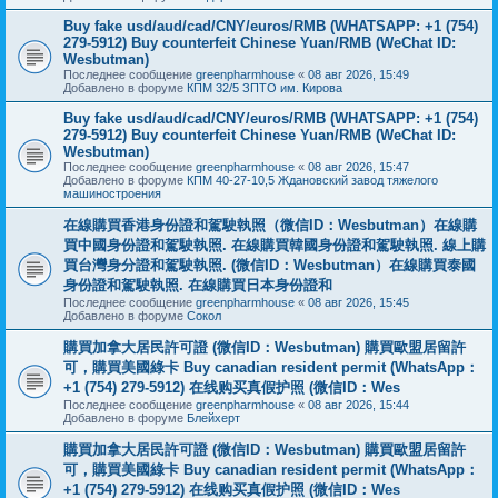
Buy fake usd/aud/cad/CNY/euros/RMB (WHATSAPP: +1 (754)
279-5912) Buy counterfeit Chinese Yuan/RMB (WeChat ID:
Wesbutman)
Последнее сообщение
greenpharmhouse
«
08 авг 2026, 15:49
Добавлено в форуме
КПМ 32/5 ЗПТО им. Кирова
Buy fake usd/aud/cad/CNY/euros/RMB (WHATSAPP: +1 (754)
279-5912) Buy counterfeit Chinese Yuan/RMB (WeChat ID:
Wesbutman)
Последнее сообщение
greenpharmhouse
«
08 авг 2026, 15:47
Добавлено в форуме
КПМ 40-27-10,5 Ждановский завод тяжелого
машиностроения
在線購買香港身份證和駕駛執照（微信ID：Wesbutman）在線購
買中國身份證和駕駛執照. 在線購買韓國身份證和駕駛執照. 線上購
買台灣身分證和駕駛執照. (微信ID：Wesbutman）在線購買泰國
身份證和駕駛執照. 在線購買日本身份證和
Последнее сообщение
greenpharmhouse
«
08 авг 2026, 15:45
Добавлено в форуме
Сокол
購買加拿大居民許可證 (微信ID：Wesbutman) 購買歐盟居留許
可，購買美國綠卡 Buy canadian resident permit (WhatsApp：
+1 (754) 279-5912) 在线购买真假护照 (微信ID：Wes
Последнее сообщение
greenpharmhouse
«
08 авг 2026, 15:44
Добавлено в форуме
Блейхерт
購買加拿大居民許可證 (微信ID：Wesbutman) 購買歐盟居留許
可，購買美國綠卡 Buy canadian resident permit (WhatsApp：
+1 (754) 279-5912) 在线购买真假护照 (微信ID：Wes