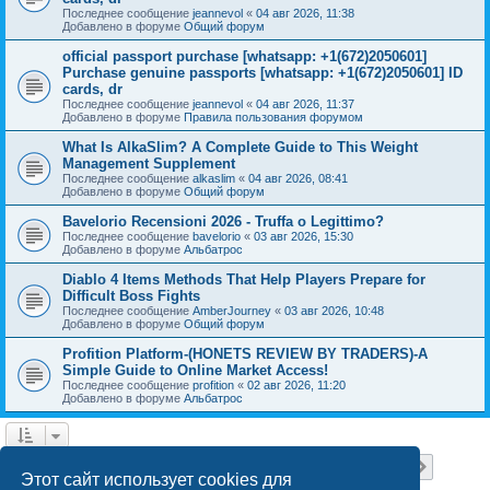
Последнее сообщение
jeannevol
«
04 авг 2026, 11:38
Добавлено в форуме
Общий форум
official passport purchase [whatsapp: +1(672)2050601]
Purchase genuine passports [whatsapp: +1(672)2050601] ID
cards, dr
Последнее сообщение
jeannevol
«
04 авг 2026, 11:37
Добавлено в форуме
Правила пользования форумом
What Is AlkaSlim? A Complete Guide to This Weight
Management Supplement
Последнее сообщение
alkaslim
«
04 авг 2026, 08:41
Добавлено в форуме
Общий форум
Bavelorio Recensioni 2026 - Truffa o Legittimo?
Последнее сообщение
bavelorio
«
03 авг 2026, 15:30
Добавлено в форуме
Альбатрос
Diablo 4 Items Methods That Help Players Prepare for
Difficult Boss Fights
Последнее сообщение
AmberJourney
«
03 авг 2026, 10:48
Добавлено в форуме
Общий форум
Profition Platform-(HONETS REVIEW BY TRADERS)-A
Simple Guide to Online Market Access!
Последнее сообщение
profition
«
02 авг 2026, 11:20
Добавлено в форуме
Альбатрос
Страница
1
из
18
1
2
3
4
5
18
След.
Найдено 445 результатов
…
Этот сайт использует cookies для