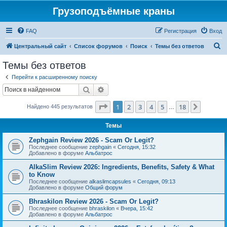
Грузоподъёмные краны
FAQ
Регистрация
Вход
П
Центральный сайт
Список форумов
Поиск
Темы без ответов
о
Темы без ответов
и
Перейти к расширенному поиску
с
Поиск
Расширенный поиск
к
Страница
1
из
18
1
2
3
4
5
18
След.
Найдено 445 результатов
…
Темы
Zephgain Review 2026 - Scam Or Legit?
Последнее сообщение
zephgain
«
Сегодня, 15:32
Добавлено в форуме
Альбатрос
AlkaSlim Review 2026: Ingredients, Benefits, Safety & What
to Know
Последнее сообщение
alkaslimcapsules
«
Сегодня, 09:13
Добавлено в форуме
Общий форум
Bhraskilon Review 2026 - Scam Or Legit?
Последнее сообщение
bhraskilon
«
Вчера, 15:42
Добавлено в форуме
Альбатрос