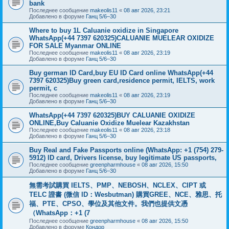
bank
Последнее сообщение
makeolis11
«
08 авг 2026, 23:21
Добавлено в форуме
Ганц 5/6–30
Where to buy 1L Caluanie oxidize in Singapore
WhatsApp(+44 7397 620325)CALUANIE MUELEAR OXIDIZE
FOR SALE Myanmar ONLINE
Последнее сообщение
makeolis11
«
08 авг 2026, 23:19
Добавлено в форуме
Ганц 5/6–30
Buy german ID Card,buy EU ID Card online WhatsApp(+44
7397 620325)Buy green card,residence permit, IELTS, work
permit, c
Последнее сообщение
makeolis11
«
08 авг 2026, 23:19
Добавлено в форуме
Ганц 5/6–30
WhatsApp(+44 7397 620325)BUY CALUANIE OXIDIZE
ONLINE,Buy Caluanie Oxidize Muelear Kazakhstan
Последнее сообщение
makeolis11
«
08 авг 2026, 23:18
Добавлено в форуме
Ганц 5/6–30
Buy Real and Fake Passports online (WhatsApp: +1 (754) 279-
5912) ID card, Drivers license, buy legitimate US passports,
Последнее сообщение
greenpharmhouse
«
08 авг 2026, 15:50
Добавлено в форуме
Ганц 5/6–30
無需考試購買 IELTS、PMP、NEBOSH、NCLEX、CIPT 或
TELC 證書 (微信 ID：Wesbutman) 購買GREE、NCE、雅思、托
福、PTE、CPSO、學位及其他文件。我們也提供文憑
（WhatsApp：+1 (7
Последнее сообщение
greenpharmhouse
«
08 авг 2026, 15:50
Добавлено в форуме
Кондор