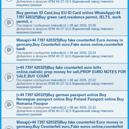
Добавлено в форуме
КПМ 40-27-10,5 Ждановский завод тяжелого
машиностроения
Buy german ID Card,buy EU ID Card online WhatsApp(+44
7397 620325)Buy green card,residence permit, IELTS, work
permit, c
Последнее сообщение
makeolis11
«
08 авг 2026, 23:26
Добавлено в форуме
КПМ 40-27-10,5 Ждановский завод тяжелого
машиностроения
Wasap{+44 7397 620325}Buy fake counterfeit Euro money in
germany,Buy Counterfeit euro,Fake euros online,counterfeit
bank
Последнее сообщение
makeolis11
«
08 авг 2026, 23:24
Добавлено в форуме
КПМ 40-27-10,5 Ждановский завод тяжелого
машиностроения
(+44 7397 620325)Buy fake counterfeit euro bills
online,realistic prop money for sell,PROP EURO NOTES FOR
SALE,BUY COUNT
Последнее сообщение
makeolis11
«
08 авг 2026, 23:22
Добавлено в форуме
КПМ 40-27-10,5 Ждановский завод тяжелого
машиностроения
(+44 7397 620325)Buy german passport online Buy
Norwegian passport online Buy Poland Passport online Buy
Romania Passpor
Последнее сообщение
makeolis11
«
08 авг 2026, 23:22
Добавлено в форуме
КПМ 40-27-10,5 Ждановский завод тяжелого
машиностроения
Wasap{+44 7397 620325}Buy fake counterfeit Euro money in
germany,Buy Counterfeit euro,Fake euros online,counterfeit