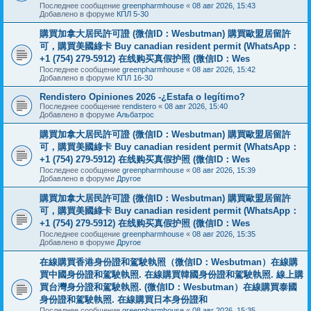
Последнее сообщение
greenpharmhouse
«
08 авг 2026, 15:43
Добавлено в форуме
КПЛ 5-30
購買加拿大居民許可證 (微信ID：Wesbutman) 購買歐盟居留許
可，購買美國綠卡 Buy canadian resident permit (WhatsApp：
+1 (754) 279-5912) 在线购买真假护照 (微信ID：Wes
Последнее сообщение
greenpharmhouse
«
08 авг 2026, 15:42
Добавлено в форуме
КПЛ 16-30
Rendistero Opiniones 2026 -¿Estafa o legítimo?
Последнее сообщение
rendistero
«
08 авг 2026, 15:40
Добавлено в форуме
Альбатрос
購買加拿大居民許可證 (微信ID：Wesbutman) 購買歐盟居留許
可，購買美國綠卡 Buy canadian resident permit (WhatsApp：
+1 (754) 279-5912) 在线购买真假护照 (微信ID：Wes
Последнее сообщение
greenpharmhouse
«
08 авг 2026, 15:39
Добавлено в форуме
Другое
購買加拿大居民許可證 (微信ID：Wesbutman) 購買歐盟居留許
可，購買美國綠卡 Buy canadian resident permit (WhatsApp：
+1 (754) 279-5912) 在线购买真假护照 (微信ID：Wes
Последнее сообщение
greenpharmhouse
«
08 авг 2026, 15:35
Добавлено в форуме
Другое
在線購買香港身份證和駕駛執照（微信ID：Wesbutman）在線購
買中國身份證和駕駛執照. 在線購買韓國身份證和駕駛執照. 線上購
買台灣身分證和駕駛執照. (微信ID：Wesbutman）在線購買泰國
身份證和駕駛執照. 在線購買日本身份證和
Последнее сообщение
greenpharmhouse
«
08 авг 2026, 15:35