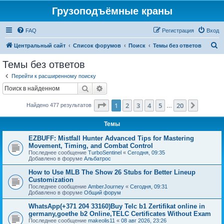
Грузоподъёмные краны
FAQ
Регистрация
Вход
П
Центральный сайт
Список форумов
Поиск
Темы без ответов
о
Темы без ответов
и
Перейти к расширенному поиску
с
Поиск
Расширенный поиск
к
Страница
1
из
20
1
2
3
4
5
20
След.
Найдено 477 результатов
…
Темы
EZBUFF: Mistfall Hunter Advanced Tips for Mastering
Movement, Timing, and Combat Control
Последнее сообщение
TurboSentinel
«
Сегодня, 09:35
Добавлено в форуме
Альбатрос
How to Use MLB The Show 26 Stubs for Better Lineup
Customization
Последнее сообщение
AmberJourney
«
Сегодня, 09:31
Добавлено в форуме
Общий форум
WhatsApp(+371 204 33160)Buy Telc b1 Zertifikat online in
germany,goethe b2 Online,TELC Certificates Without Exam
Последнее сообщение
makeolis11
«
08 авг 2026, 23:26