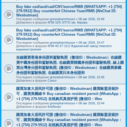
Buy fake usd/aud/cad/CNY/euros/RMB (WHATSAPP: +1 (754)
279-5912) Buy counterfeit Chinese Yuan/RMB (WeChat ID:
Wesbutman)
Последнее сообщение
greenpharmhouse
«
08 авг 2026, 15:49
Добавлено в форуме
КПМ 32/5 ЗПТО им. Кирова
Buy fake usd/aud/cad/CNY/euros/RMB (WHATSAPP: +1 (754)
279-5912) Buy counterfeit Chinese Yuan/RMB (WeChat ID:
Wesbutman)
Последнее сообщение
greenpharmhouse
«
08 авг 2026, 15:47
Добавлено в форуме
КПМ 40-27-10,5 Ждановский завод тяжелого
машиностроения
在線購買香港身份證和駕駛執照（微信ID：Wesbutman）在線購
買中國身份證和駕駛執照. 在線購買韓國身份證和駕駛執照. 線上購
買台灣身分證和駕駛執照. (微信ID：Wesbutman）在線購買泰國
身份證和駕駛執照. 在線購買日本身份證和
Последнее сообщение
greenpharmhouse
«
08 авг 2026, 15:45
Добавлено в форуме
Сокол
購買加拿大居民許可證 (微信ID：Wesbutman) 購買歐盟居留許
可，購買美國綠卡 Buy canadian resident permit (WhatsApp：
+1 (754) 279-5912) 在线购买真假护照 (微信ID：Wes
Последнее сообщение
greenpharmhouse
«
08 авг 2026, 15:44
Добавлено в форуме
Блейхерт
購買加拿大居民許可證 (微信ID：Wesbutman) 購買歐盟居留許
可，購買美國綠卡 Buy canadian resident permit (WhatsApp：
+1 (754) 279-5912) 在线购买真假护照 (微信ID：Wes