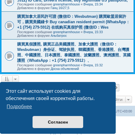
5912) ID card, Drivers license, buy legitimate US passports,
Последнее сообщение
greenpharmhouse
«
Вчера, 15:34
Добавлено в форуме
Ганц 16/27,5
購買加拿大居民許可證 (微信ID：Wesbutman) 購買歐盟居留許
可，購買美國綠卡 Buy canadian resident permit (WhatsApp：
+1 (754) 279-5912) 在线购买真假护照 (微信ID：Wes
Последнее сообщение
greenpharmhouse
«
Вчера, 15:33
Добавлено в форуме
Альбатрос
購買真假護照, 購買正品美國護照、加拿大護照（微信ID：
Wesbutman）身份证、驾驶执照、韓國護照、香港護照、台灣護
照、中國護照、日本護照、泰國護照、波蘭護照、澳洲護照、英國
護照（WhatsApp：+1 (754) 279-5912）、
Последнее сообщение
greenpharmhouse
«
Вчера, 15:32
Добавлено в форуме
Доска объявлений
Страница
1
из
19
1
2
3
4
5
19
След.
Найдено 475 результатов
…
Этот сайт использует cookies для
обеспечения своей корректной работы.
Перейти
Подробнее
Центральный сайт
Список форумов
Часовой пояс:
UTC+03:00
Согласен
Создано на основе
phpBB
® Forum Software © phpBB Limited
Русская поддержка phpBB
Конфиденциальность
|
Правила