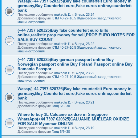
Wasap{+44 7397 620325}Buy fake counterfeit Euro money in
germany,Buy Counterfeit euro,Fake euros online,counterfeit
bank
Последнее сообщение
makeolis11
«
Вчера, 23:24
Добавлено в форуме
КПМ 40-27-10,5 Ждановский завод тяжелого
машиностроения
(+44 7397 620325)Buy fake counterfeit euro bills
online,realistic prop money for sell,PROP EURO NOTES FOR
SALE,BUY COUNT
Последнее сообщение
makeolis11
«
Вчера, 23:22
Добавлено в форуме
КПМ 40-27-10,5 Ждановский завод тяжелого
машиностроения
(+44 7397 620325)Buy german passport online Buy
Norwegian passport online Buy Poland Passport online Buy
Romania Passpor
Последнее сообщение
makeolis11
«
Вчера, 23:22
Добавлено в форуме
КПМ 40-27-10,5 Ждановский завод тяжелого
машиностроения
Wasap{+44 7397 620325}Buy fake counterfeit Euro money in
germany,Buy Counterfeit euro,Fake euros online,counterfeit
bank
Последнее сообщение
makeolis11
«
Вчера, 23:21
Добавлено в форуме
Ганц 5/6–30
Where to buy 1L Caluanie oxidize in Singapore
WhatsApp(+44 7397 620325)CALUANIE MUELEAR OXIDIZE
FOR SALE Myanmar ONLINE
Последнее сообщение
makeolis11
«
Вчера, 23:19
Добавлено в форуме
Ганц 5/6–30