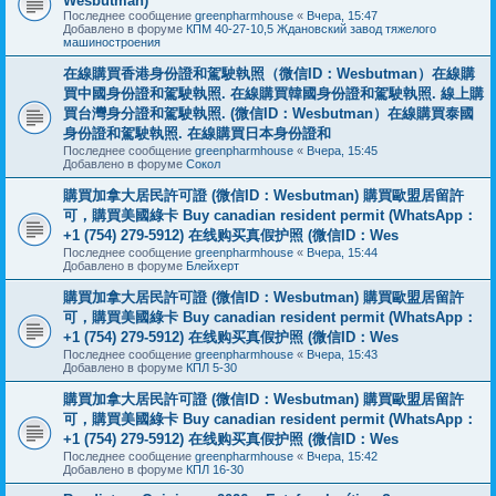
Wesbutman)
Последнее сообщение
greenpharmhouse
«
Вчера, 15:47
Добавлено в форуме
КПМ 40-27-10,5 Ждановский завод тяжелого
машиностроения
在線購買香港身份證和駕駛執照（微信ID：Wesbutman）在線購
買中國身份證和駕駛執照. 在線購買韓國身份證和駕駛執照. 線上購
買台灣身分證和駕駛執照. (微信ID：Wesbutman）在線購買泰國
身份證和駕駛執照. 在線購買日本身份證和
Последнее сообщение
greenpharmhouse
«
Вчера, 15:45
Добавлено в форуме
Сокол
購買加拿大居民許可證 (微信ID：Wesbutman) 購買歐盟居留許
可，購買美國綠卡 Buy canadian resident permit (WhatsApp：
+1 (754) 279-5912) 在线购买真假护照 (微信ID：Wes
Последнее сообщение
greenpharmhouse
«
Вчера, 15:44
Добавлено в форуме
Блейхерт
購買加拿大居民許可證 (微信ID：Wesbutman) 購買歐盟居留許
可，購買美國綠卡 Buy canadian resident permit (WhatsApp：
+1 (754) 279-5912) 在线购买真假护照 (微信ID：Wes
Последнее сообщение
greenpharmhouse
«
Вчера, 15:43
Добавлено в форуме
КПЛ 5-30
購買加拿大居民許可證 (微信ID：Wesbutman) 購買歐盟居留許
可，購買美國綠卡 Buy canadian resident permit (WhatsApp：
+1 (754) 279-5912) 在线购买真假护照 (微信ID：Wes
Последнее сообщение
greenpharmhouse
«
Вчера, 15:42
Добавлено в форуме
КПЛ 16-30