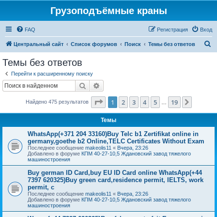
Грузоподъёмные краны
FAQ
Регистрация
Вход
П
Центральный сайт
Список форумов
Поиск
Темы без ответов
о
Темы без ответов
и
Перейти к расширенному поиску
с
Поиск
Расширенный поиск
к
Страница
1
из
19
1
2
3
4
5
19
След.
Найдено 475 результатов
…
Темы
WhatsApp(+371 204 33160)Buy Telc b1 Zertifikat online in
germany,goethe b2 Online,TELC Certificates Without Exam
Последнее сообщение
makeolis11
«
Вчера, 23:26
Добавлено в форуме
КПМ 40-27-10,5 Ждановский завод тяжелого
машиностроения
Buy german ID Card,buy EU ID Card online WhatsApp(+44
7397 620325)Buy green card,residence permit, IELTS, work
permit, c
Последнее сообщение
makeolis11
«
Вчера, 23:26
Добавлено в форуме
КПМ 40-27-10,5 Ждановский завод тяжелого
машиностроения