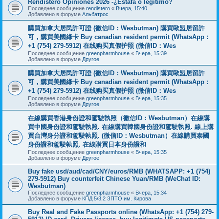
Rendistero Opiniones 2026 -¿Estafa o legítimo?
Последнее сообщение
rendistero
«
Вчера, 15:40
Добавлено в форуме
Альбатрос
購買加拿大居民許可證 (微信ID：Wesbutman) 購買歐盟居留許
可，購買美國綠卡 Buy canadian resident permit (WhatsApp：
+1 (754) 279-5912) 在线购买真假护照 (微信ID：Wes
Последнее сообщение
greenpharmhouse
«
Вчера, 15:39
Добавлено в форуме
Другое
購買加拿大居民許可證 (微信ID：Wesbutman) 購買歐盟居留許
可，購買美國綠卡 Buy canadian resident permit (WhatsApp：
+1 (754) 279-5912) 在线购买真假护照 (微信ID：Wes
Последнее сообщение
greenpharmhouse
«
Вчера, 15:35
Добавлено в форуме
Другое
在線購買香港身份證和駕駛執照（微信ID：Wesbutman）在線購
買中國身份證和駕駛執照. 在線購買韓國身份證和駕駛執照. 線上購
買台灣身分證和駕駛執照. (微信ID：Wesbutman）在線購買泰國
身份證和駕駛執照. 在線購買日本身份證和
Последнее сообщение
greenpharmhouse
«
Вчера, 15:35
Добавлено в форуме
Другое
Buy fake usd/aud/cad/CNY/euros/RMB (WHATSAPP: +1 (754)
279-5912) Buy counterfeit Chinese Yuan/RMB (WeChat ID:
Wesbutman)
Последнее сообщение
greenpharmhouse
«
Вчера, 15:34
Добавлено в форуме
КПД 5/3,2 ЗПТО им. Кирова
Buy Real and Fake Passports online (WhatsApp: +1 (754) 279-