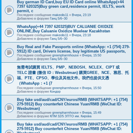
Buy german ID Card,buy EU ID Card online WhatsApp(+44
7397 620325)Buy green card,residence permit, IELTS, work
permit, c
Последнее сообщение
makeolis11
«
Вчера, 23:19
Добавлено в форуме
Ганц 5/6–30
WhatsApp(+44 7397 620325)BUY CALUANIE OXIDIZE
ONLINE,Buy Caluanie Oxidize Muelear Kazakhstan
Последнее сообщение
makeolis11
«
Вчера, 23:18
Добавлено в форуме
Ганц 5/6–30
Buy Real and Fake Passports online (WhatsApp: +1 (754) 279-
5912) ID card, Drivers license, buy legitimate US passports,
Последнее сообщение
greenpharmhouse
«
Вчера, 15:50
Добавлено в форуме
Ганц 5/6–30
無需考試購買 IELTS、PMP、NEBOSH、NCLEX、CIPT 或
TELC 證書 (微信 ID：Wesbutman) 購買GREE、NCE、雅思、托
福、PTE、CPSO、學位及其他文件。我們也提供文憑
（WhatsApp：+1 (7
Последнее сообщение
greenpharmhouse
«
Вчера, 15:50
Добавлено в форуме
Кондор
Buy fake usd/aud/cad/CNY/euros/RMB (WHATSAPP: +1 (754)
279-5912) Buy counterfeit Chinese Yuan/RMB (WeChat ID:
Wesbutman)
Последнее сообщение
greenpharmhouse
«
Вчера, 15:49
Добавлено в форуме
КПМ 32/5 ЗПТО им. Кирова
Buy fake usd/aud/cad/CNY/euros/RMB (WHATSAPP: +1 (754)
279-5912) Buy counterfeit Chinese Yuan/RMB (WeChat ID: