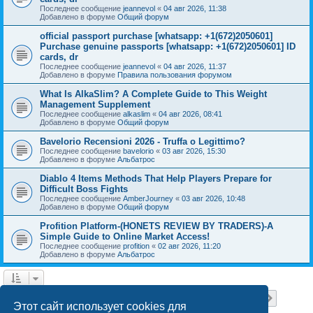
Последнее сообщение
jeannevol
«
04 авг 2026, 11:38
Добавлено в форуме
Общий форум
official passport purchase [whatsapp: +1(672)2050601]
Purchase genuine passports [whatsapp: +1(672)2050601] ID
cards, dr
Последнее сообщение
jeannevol
«
04 авг 2026, 11:37
Добавлено в форуме
Правила пользования форумом
What Is AlkaSlim? A Complete Guide to This Weight
Management Supplement
Последнее сообщение
alkaslim
«
04 авг 2026, 08:41
Добавлено в форуме
Общий форум
Bavelorio Recensioni 2026 - Truffa o Legittimo?
Последнее сообщение
bavelorio
«
03 авг 2026, 15:30
Добавлено в форуме
Альбатрос
Diablo 4 Items Methods That Help Players Prepare for
Difficult Boss Fights
Последнее сообщение
AmberJourney
«
03 авг 2026, 10:48
Добавлено в форуме
Общий форум
Profition Platform-(HONETS REVIEW BY TRADERS)-A
Simple Guide to Online Market Access!
Последнее сообщение
profition
«
02 авг 2026, 11:20
Добавлено в форуме
Альбатрос
Страница
1
из
18
1
2
3
4
5
18
След.
Найдено 445 результатов
…
Этот сайт использует cookies для