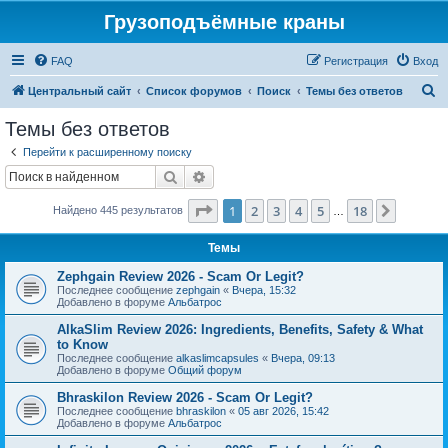
Грузоподъёмные краны
FAQ
Регистрация
Вход
П
Центральный сайт
Список форумов
Поиск
Темы без ответов
о
Темы без ответов
и
Перейти к расширенному поиску
с
Поиск
Расширенный поиск
к
Страница
1
из
18
1
2
3
4
5
18
След.
Найдено 445 результатов
…
Темы
Zephgain Review 2026 - Scam Or Legit?
Последнее сообщение
zephgain
«
Вчера, 15:32
Добавлено в форуме
Альбатрос
AlkaSlim Review 2026: Ingredients, Benefits, Safety & What
to Know
Последнее сообщение
alkaslimcapsules
«
Вчера, 09:13
Добавлено в форуме
Общий форум
Bhraskilon Review 2026 - Scam Or Legit?
Последнее сообщение
bhraskilon
«
05 авг 2026, 15:42
Добавлено в форуме
Альбатрос