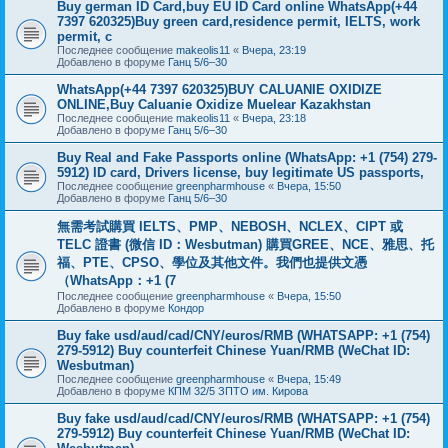
Buy german ID Card,buy EU ID Card online WhatsApp(+44
7397 620325)Buy green card,residence permit, IELTS, work
permit, c
Последнее сообщение
makeolis11
«
Вчера, 23:19
Добавлено в форуме
Ганц 5/6–30
WhatsApp(+44 7397 620325)BUY CALUANIE OXIDIZE
ONLINE,Buy Caluanie Oxidize Muelear Kazakhstan
Последнее сообщение
makeolis11
«
Вчера, 23:18
Добавлено в форуме
Ганц 5/6–30
Buy Real and Fake Passports online (WhatsApp: +1 (754) 279-
5912) ID card, Drivers license, buy legitimate US passports,
Последнее сообщение
greenpharmhouse
«
Вчера, 15:50
Добавлено в форуме
Ганц 5/6–30
無需考試購買 IELTS、PMP、NEBOSH、NCLEX、CIPT 或
TELC 證書 (微信 ID：Wesbutman) 購買GREE、NCE、雅思、托
福、PTE、CPSO、學位及其他文件。我們也提供文憑
（WhatsApp：+1 (7
Последнее сообщение
greenpharmhouse
«
Вчера, 15:50
Добавлено в форуме
Кондор
Buy fake usd/aud/cad/CNY/euros/RMB (WHATSAPP: +1 (754)
279-5912) Buy counterfeit Chinese Yuan/RMB (WeChat ID:
Wesbutman)
Последнее сообщение
greenpharmhouse
«
Вчера, 15:49
Добавлено в форуме
КПМ 32/5 ЗПТО им. Кирова
Buy fake usd/aud/cad/CNY/euros/RMB (WHATSAPP: +1 (754)
279-5912) Buy counterfeit Chinese Yuan/RMB (WeChat ID: