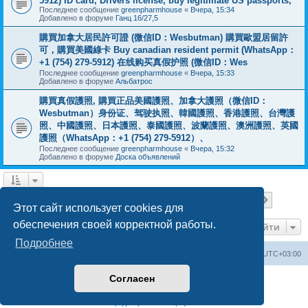
5912) ID card, Drivers license, buy legitimate US passports,
Последнее сообщение
greenpharmhouse
«
Вчера, 15:34
Добавлено в форуме
Ганц 16/27,5
購買加拿大居民許可證 (微信ID：Wesbutman) 購買歐盟居留許
可，購買美國綠卡 Buy canadian resident permit (WhatsApp：
+1 (754) 279-5912) 在线购买真假护照 (微信ID：Wes
Последнее сообщение
greenpharmhouse
«
Вчера, 15:33
Добавлено в форуме
Альбатрос
購買真假護照, 購買正品美國護照、加拿大護照（微信ID：
Wesbutman）身份证、驾驶执照、韓國護照、香港護照、台灣護
照、中國護照、日本護照、泰國護照、波蘭護照、澳洲護照、英國
護照（WhatsApp：+1 (754) 279-5912）、
Последнее сообщение
greenpharmhouse
«
Вчера, 15:32
Добавлено в форуме
Доска объявлений
Страница
1
из
19
1
2
3
4
5
19
След.
Найдено 475 результатов
…
Этот сайт использует cookies для
обеспечения своей корректной работы.
Перейти
Подробнее
Центральный сайт
Список форумов
Часовой пояс:
UTC+03:00
Согласен
Создано на основе
phpBB
® Forum Software © phpBB Limited
Русская поддержка phpBB
Конфиденциальность
|
Правила