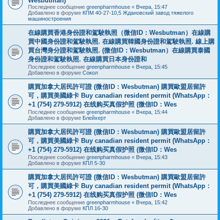
Wesbutman)
Последнее сообщение
greenpharmhouse
«
Вчера, 15:47
Добавлено в форуме
КПМ 40-27-10,5 Ждановский завод тяжелого
машиностроения
在線購買香港身份證和駕駛執照（微信ID：Wesbutman）在線購
買中國身份證和駕駛執照. 在線購買韓國身份證和駕駛執照. 線上購
買台灣身分證和駕駛執照. (微信ID：Wesbutman）在線購買泰國
身份證和駕駛執照. 在線購買日本身份證和
Последнее сообщение
greenpharmhouse
«
Вчера, 15:45
Добавлено в форуме
Сокол
購買加拿大居民許可證 (微信ID：Wesbutman) 購買歐盟居留許
可，購買美國綠卡 Buy canadian resident permit (WhatsApp：
+1 (754) 279-5912) 在线购买真假护照 (微信ID：Wes
Последнее сообщение
greenpharmhouse
«
Вчера, 15:44
Добавлено в форуме
Блейхерт
購買加拿大居民許可證 (微信ID：Wesbutman) 購買歐盟居留許
可，購買美國綠卡 Buy canadian resident permit (WhatsApp：
+1 (754) 279-5912) 在线购买真假护照 (微信ID：Wes
Последнее сообщение
greenpharmhouse
«
Вчера, 15:43
Добавлено в форуме
КПЛ 5-30
購買加拿大居民許可證 (微信ID：Wesbutman) 購買歐盟居留許
可，購買美國綠卡 Buy canadian resident permit (WhatsApp：
+1 (754) 279-5912) 在线购买真假护照 (微信ID：Wes
Последнее сообщение
greenpharmhouse
«
Вчера, 15:42
Добавлено в форуме
КПЛ 16-30