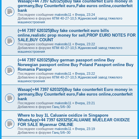
Wasap{+44 7397 620325}Buy fake counterfeit Euro money in
germany,Buy Counterfeit euro,Fake euros online,counterfeit
bank
Последнее сообщение
makeolis11
«
Вчера, 23:24
Добавлено в форуме
КПМ 40-27-10,5 Ждановский завод тяжелого
машиностроения
(+44 7397 620325)Buy fake counterfeit euro bills
online,realistic prop money for sell,PROP EURO NOTES FOR
SALE,BUY COUNT
Последнее сообщение
makeolis11
«
Вчера, 23:22
Добавлено в форуме
КПМ 40-27-10,5 Ждановский завод тяжелого
машиностроения
(+44 7397 620325)Buy german passport online Buy
Norwegian passport online Buy Poland Passport online Buy
Romania Passpor
Последнее сообщение
makeolis11
«
Вчера, 23:22
Добавлено в форуме
КПМ 40-27-10,5 Ждановский завод тяжелого
машиностроения
Wasap{+44 7397 620325}Buy fake counterfeit Euro money in
germany,Buy Counterfeit euro,Fake euros online,counterfeit
bank
Последнее сообщение
makeolis11
«
Вчера, 23:21
Добавлено в форуме
Ганц 5/6–30
Where to buy 1L Caluanie oxidize in Singapore
WhatsApp(+44 7397 620325)CALUANIE MUELEAR OXIDIZE
FOR SALE Myanmar ONLINE
Последнее сообщение
makeolis11
«
Вчера, 23:19
Добавлено в форуме
Ганц 5/6–30