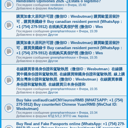
Rendistero Opiniones 2026 -¿Estafa o legítimo?
Последнее сообщение
rendistero
«
Вчера, 15:40
Добавлено в форуме
Альбатрос
購買加拿大居民許可證 (微信ID：Wesbutman) 購買歐盟居留許
可，購買美國綠卡 Buy canadian resident permit (WhatsApp：
+1 (754) 279-5912) 在线购买真假护照 (微信ID：Wes
Последнее сообщение
greenpharmhouse
«
Вчера, 15:39
Добавлено в форуме
Другое
購買加拿大居民許可證 (微信ID：Wesbutman) 購買歐盟居留許
可，購買美國綠卡 Buy canadian resident permit (WhatsApp：
+1 (754) 279-5912) 在线购买真假护照 (微信ID：Wes
Последнее сообщение
greenpharmhouse
«
Вчера, 15:35
Добавлено в форуме
Другое
在線購買香港身份證和駕駛執照（微信ID：Wesbutman）在線購
買中國身份證和駕駛執照. 在線購買韓國身份證和駕駛執照. 線上購
買台灣身分證和駕駛執照. (微信ID：Wesbutman）在線購買泰國
身份證和駕駛執照. 在線購買日本身份證和
Последнее сообщение
greenpharmhouse
«
Вчера, 15:35
Добавлено в форуме
Другое
Buy fake usd/aud/cad/CNY/euros/RMB (WHATSAPP: +1 (754)
279-5912) Buy counterfeit Chinese Yuan/RMB (WeChat ID:
Wesbutman)
Последнее сообщение
greenpharmhouse
«
Вчера, 15:34
Добавлено в форуме
КПД 5/3,2 ЗПТО им. Кирова
Buy Real and Fake Passports online (WhatsApp: +1 (754) 279-