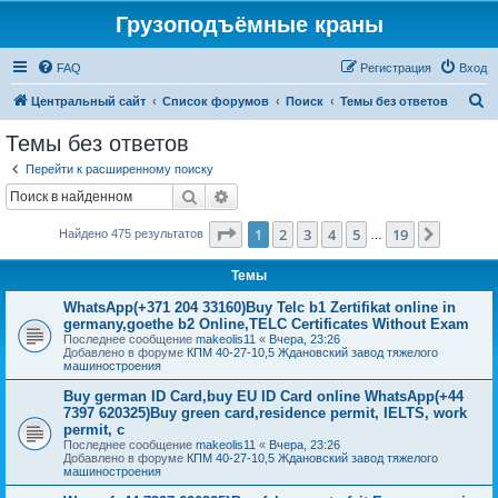
Грузоподъёмные краны
FAQ
Регистрация
Вход
П
Центральный сайт
Список форумов
Поиск
Темы без ответов
о
Темы без ответов
и
Перейти к расширенному поиску
с
Поиск
Расширенный поиск
к
Страница
1
из
19
1
2
3
4
5
19
След.
Найдено 475 результатов
…
Темы
WhatsApp(+371 204 33160)Buy Telc b1 Zertifikat online in
germany,goethe b2 Online,TELC Certificates Without Exam
Последнее сообщение
makeolis11
«
Вчера, 23:26
Добавлено в форуме
КПМ 40-27-10,5 Ждановский завод тяжелого
машиностроения
Buy german ID Card,buy EU ID Card online WhatsApp(+44
7397 620325)Buy green card,residence permit, IELTS, work
permit, c
Последнее сообщение
makeolis11
«
Вчера, 23:26
Добавлено в форуме
КПМ 40-27-10,5 Ждановский завод тяжелого
машиностроения