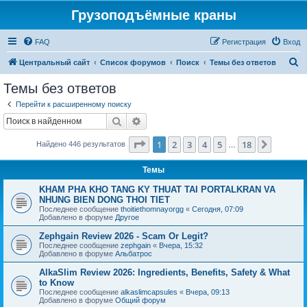
Грузоподъёмные краны
FAQ
Регистрация
Вход
П
Центральный сайт
Список форумов
Поиск
Темы без ответов
о
Темы без ответов
и
Перейти к расширенному поиску
с
Поиск
Расширенный поиск
к
Страница
1
из
18
1
2
3
4
5
18
След.
Найдено 446 результатов
…
Темы
KHAM PHA KHO TANG KY THUAT TAI PORTALKRAN VA
NHUNG BIEN DONG THOI TIET
Последнее сообщение
thoitiethomnayorgg
«
Сегодня, 07:09
Добавлено в форуме
Другое
Zephgain Review 2026 - Scam Or Legit?
Последнее сообщение
zephgain
«
Вчера, 15:32
Добавлено в форуме
Альбатрос
AlkaSlim Review 2026: Ingredients, Benefits, Safety & What
to Know
Последнее сообщение
alkaslimcapsules
«
Вчера, 09:13
Добавлено в форуме
Общий форум