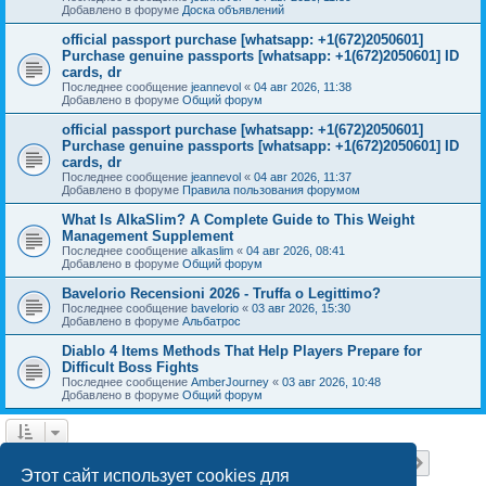
Добавлено в форуме
Доска объявлений
official passport purchase [whatsapp: +1(672)2050601]
Purchase genuine passports [whatsapp: +1(672)2050601] ID
cards, dr
Последнее сообщение
jeannevol
«
04 авг 2026, 11:38
Добавлено в форуме
Общий форум
official passport purchase [whatsapp: +1(672)2050601]
Purchase genuine passports [whatsapp: +1(672)2050601] ID
cards, dr
Последнее сообщение
jeannevol
«
04 авг 2026, 11:37
Добавлено в форуме
Правила пользования форумом
What Is AlkaSlim? A Complete Guide to This Weight
Management Supplement
Последнее сообщение
alkaslim
«
04 авг 2026, 08:41
Добавлено в форуме
Общий форум
Bavelorio Recensioni 2026 - Truffa o Legittimo?
Последнее сообщение
bavelorio
«
03 авг 2026, 15:30
Добавлено в форуме
Альбатрос
Diablo 4 Items Methods That Help Players Prepare for
Difficult Boss Fights
Последнее сообщение
AmberJourney
«
03 авг 2026, 10:48
Добавлено в форуме
Общий форум
Страница
1
из
18
1
2
3
4
5
18
След.
Найдено 446 результатов
…
Этот сайт использует cookies для