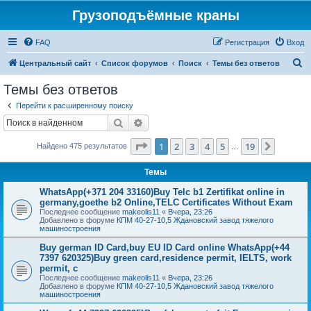
Грузоподъёмные краны
FAQ
Регистрация
Вход
П
Центральный сайт
Список форумов
Поиск
Темы без ответов
о
Темы без ответов
и
Перейти к расширенному поиску
с
Поиск
Расширенный поиск
к
Страница
1
из
19
1
2
3
4
5
19
След.
Найдено 475 результатов
…
Темы
WhatsApp(+371 204 33160)Buy Telc b1 Zertifikat online in
germany,goethe b2 Online,TELC Certificates Without Exam
Последнее сообщение
makeolis11
«
Вчера, 23:26
Добавлено в форуме
КПМ 40-27-10,5 Ждановский завод тяжелого
машиностроения
Buy german ID Card,buy EU ID Card online WhatsApp(+44
7397 620325)Buy green card,residence permit, IELTS, work
permit, c
Последнее сообщение
makeolis11
«
Вчера, 23:26
Добавлено в форуме
КПМ 40-27-10,5 Ждановский завод тяжелого
машиностроения