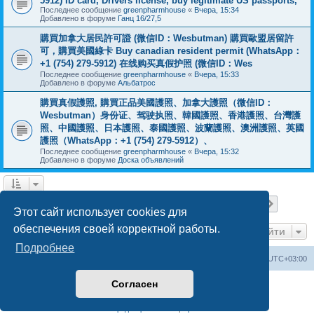
5912) ID card, Drivers license, buy legitimate US passports,
Последнее сообщение
greenpharmhouse
«
Вчера, 15:34
Добавлено в форуме
Ганц 16/27,5
購買加拿大居民許可證 (微信ID：Wesbutman) 購買歐盟居留許
可，購買美國綠卡 Buy canadian resident permit (WhatsApp：
+1 (754) 279-5912) 在线购买真假护照 (微信ID：Wes
Последнее сообщение
greenpharmhouse
«
Вчера, 15:33
Добавлено в форуме
Альбатрос
購買真假護照, 購買正品美國護照、加拿大護照（微信ID：
Wesbutman）身份证、驾驶执照、韓國護照、香港護照、台灣護
照、中國護照、日本護照、泰國護照、波蘭護照、澳洲護照、英國
護照（WhatsApp：+1 (754) 279-5912）、
Последнее сообщение
greenpharmhouse
«
Вчера, 15:32
Добавлено в форуме
Доска объявлений
Страница
1
из
19
1
2
3
4
5
19
След.
Найдено 475 результатов
…
Этот сайт использует cookies для
обеспечения своей корректной работы.
Перейти
Подробнее
Центральный сайт
Список форумов
Часовой пояс:
UTC+03:00
Согласен
Создано на основе
phpBB
® Forum Software © phpBB Limited
Русская поддержка phpBB
Конфиденциальность
|
Правила