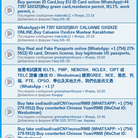
Buy german ID Card,buy EU ID Card online WhatsApp(+44
7397 620325)Buy green card,residence permit, IELTS, work
permit, c
Последнее сообщение
makeolis11
«
Вчера, 23:19
Добавлено в форуме
Ганц 5/6–30
WhatsApp(+44 7397 620325)BUY CALUANIE OXIDIZE
ONLINE,Buy Caluanie Oxidize Muelear Kazakhstan
Последнее сообщение
makeolis11
«
Вчера, 23:18
Добавлено в форуме
Ганц 5/6–30
Buy Real and Fake Passports online (WhatsApp: +1 (754) 279-
5912) ID card, Drivers license, buy legitimate US passports,
Последнее сообщение
greenpharmhouse
«
Вчера, 15:50
Добавлено в форуме
Ганц 5/6–30
無需考試購買 IELTS、PMP、NEBOSH、NCLEX、CIPT 或
TELC 證書 (微信 ID：Wesbutman) 購買GREE、NCE、雅思、托
福、PTE、CPSO、學位及其他文件。我們也提供文憑
（WhatsApp：+1 (7
Последнее сообщение
greenpharmhouse
«
Вчера, 15:50
Добавлено в форуме
Кондор
Buy fake usd/aud/cad/CNY/euros/RMB (WHATSAPP: +1 (754)
279-5912) Buy counterfeit Chinese Yuan/RMB (WeChat ID:
Wesbutman)
Последнее сообщение
greenpharmhouse
«
Вчера, 15:49
Добавлено в форуме
КПМ 32/5 ЗПТО им. Кирова
Buy fake usd/aud/cad/CNY/euros/RMB (WHATSAPP: +1 (754)
279-5912) Buy counterfeit Chinese Yuan/RMB (WeChat ID: