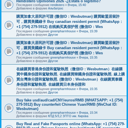
Rendistero Opiniones 2026 -¿Estafa o legítimo?
Последнее сообщение
rendistero
«
Вчера, 15:40
Добавлено в форуме
Альбатрос
購買加拿大居民許可證 (微信ID：Wesbutman) 購買歐盟居留許
可，購買美國綠卡 Buy canadian resident permit (WhatsApp：
+1 (754) 279-5912) 在线购买真假护照 (微信ID：Wes
Последнее сообщение
greenpharmhouse
«
Вчера, 15:39
Добавлено в форуме
Другое
購買加拿大居民許可證 (微信ID：Wesbutman) 購買歐盟居留許
可，購買美國綠卡 Buy canadian resident permit (WhatsApp：
+1 (754) 279-5912) 在线购买真假护照 (微信ID：Wes
Последнее сообщение
greenpharmhouse
«
Вчера, 15:35
Добавлено в форуме
Другое
在線購買香港身份證和駕駛執照（微信ID：Wesbutman）在線購
買中國身份證和駕駛執照. 在線購買韓國身份證和駕駛執照. 線上購
買台灣身分證和駕駛執照. (微信ID：Wesbutman）在線購買泰國
身份證和駕駛執照. 在線購買日本身份證和
Последнее сообщение
greenpharmhouse
«
Вчера, 15:35
Добавлено в форуме
Другое
Buy fake usd/aud/cad/CNY/euros/RMB (WHATSAPP: +1 (754)
279-5912) Buy counterfeit Chinese Yuan/RMB (WeChat ID:
Wesbutman)
Последнее сообщение
greenpharmhouse
«
Вчера, 15:34
Добавлено в форуме
КПД 5/3,2 ЗПТО им. Кирова
Buy Real and Fake Passports online (WhatsApp: +1 (754) 279-