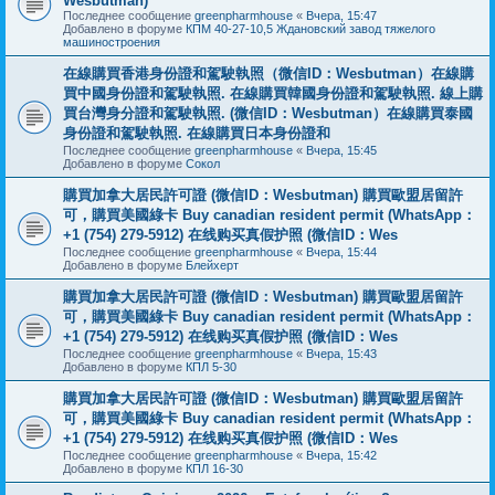
Wesbutman)
Последнее сообщение
greenpharmhouse
«
Вчера, 15:47
Добавлено в форуме
КПМ 40-27-10,5 Ждановский завод тяжелого
машиностроения
在線購買香港身份證和駕駛執照（微信ID：Wesbutman）在線購
買中國身份證和駕駛執照. 在線購買韓國身份證和駕駛執照. 線上購
買台灣身分證和駕駛執照. (微信ID：Wesbutman）在線購買泰國
身份證和駕駛執照. 在線購買日本身份證和
Последнее сообщение
greenpharmhouse
«
Вчера, 15:45
Добавлено в форуме
Сокол
購買加拿大居民許可證 (微信ID：Wesbutman) 購買歐盟居留許
可，購買美國綠卡 Buy canadian resident permit (WhatsApp：
+1 (754) 279-5912) 在线购买真假护照 (微信ID：Wes
Последнее сообщение
greenpharmhouse
«
Вчера, 15:44
Добавлено в форуме
Блейхерт
購買加拿大居民許可證 (微信ID：Wesbutman) 購買歐盟居留許
可，購買美國綠卡 Buy canadian resident permit (WhatsApp：
+1 (754) 279-5912) 在线购买真假护照 (微信ID：Wes
Последнее сообщение
greenpharmhouse
«
Вчера, 15:43
Добавлено в форуме
КПЛ 5-30
購買加拿大居民許可證 (微信ID：Wesbutman) 購買歐盟居留許
可，購買美國綠卡 Buy canadian resident permit (WhatsApp：
+1 (754) 279-5912) 在线购买真假护照 (微信ID：Wes
Последнее сообщение
greenpharmhouse
«
Вчера, 15:42
Добавлено в форуме
КПЛ 16-30