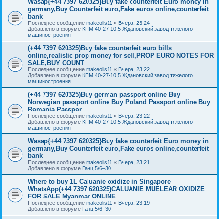
Wasap{+44 7397 620325}Buy fake counterfeit Euro money in
germany,Buy Counterfeit euro,Fake euros online,counterfeit
bank
Последнее сообщение
makeolis11
«
Вчера, 23:24
Добавлено в форуме
КПМ 40-27-10,5 Ждановский завод тяжелого
машиностроения
(+44 7397 620325)Buy fake counterfeit euro bills
online,realistic prop money for sell,PROP EURO NOTES FOR
SALE,BUY COUNT
Последнее сообщение
makeolis11
«
Вчера, 23:22
Добавлено в форуме
КПМ 40-27-10,5 Ждановский завод тяжелого
машиностроения
(+44 7397 620325)Buy german passport online Buy
Norwegian passport online Buy Poland Passport online Buy
Romania Passpor
Последнее сообщение
makeolis11
«
Вчера, 23:22
Добавлено в форуме
КПМ 40-27-10,5 Ждановский завод тяжелого
машиностроения
Wasap{+44 7397 620325}Buy fake counterfeit Euro money in
germany,Buy Counterfeit euro,Fake euros online,counterfeit
bank
Последнее сообщение
makeolis11
«
Вчера, 23:21
Добавлено в форуме
Ганц 5/6–30
Where to buy 1L Caluanie oxidize in Singapore
WhatsApp(+44 7397 620325)CALUANIE MUELEAR OXIDIZE
FOR SALE Myanmar ONLINE
Последнее сообщение
makeolis11
«
Вчера, 23:19
Добавлено в форуме
Ганц 5/6–30