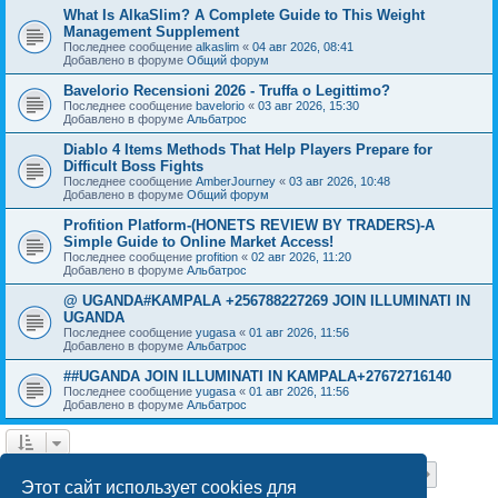
What Is AlkaSlim? A Complete Guide to This Weight
Management Supplement
Последнее сообщение
alkaslim
«
04 авг 2026, 08:41
Добавлено в форуме
Общий форум
Bavelorio Recensioni 2026 - Truffa o Legittimo?
Последнее сообщение
bavelorio
«
03 авг 2026, 15:30
Добавлено в форуме
Альбатрос
Diablo 4 Items Methods That Help Players Prepare for
Difficult Boss Fights
Последнее сообщение
AmberJourney
«
03 авг 2026, 10:48
Добавлено в форуме
Общий форум
Profition Platform-(HONETS REVIEW BY TRADERS)-A
Simple Guide to Online Market Access!
Последнее сообщение
profition
«
02 авг 2026, 11:20
Добавлено в форуме
Альбатрос
@ UGANDA#KAMPALA +256788227269 JOIN ILLUMINATI IN
UGANDA
Последнее сообщение
yugasa
«
01 авг 2026, 11:56
Добавлено в форуме
Альбатрос
##UGANDA JOIN ILLUMINATI IN KAMPALA+27672716140
Последнее сообщение
yugasa
«
01 авг 2026, 11:56
Добавлено в форуме
Альбатрос
Страница
1
из
18
1
2
3
4
5
18
След.
Найдено 443 результата
…
Этот сайт использует cookies для