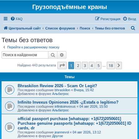
Грузоподъёмные краны
FAQ
Регистрация
Вход
П
Центральный сайт
Список форумов
Поиск
Темы без ответов
о
Темы без ответов
и
Перейти к расширенному поиску
с
Поиск
Расширенный поиск
к
Страница
1
из
18
1
2
3
4
5
18
След.
Найдено 443 результата
…
Темы
Bhraskilon Review 2026 - Scam Or Legit?
Последнее сообщение
bhraskilon
«
Вчера, 15:42
Добавлено в форуме
Альбатрос
Infinito Invexus Opiniones 2026 -¿Estafa o legítimo?
Последнее сообщение
infinitoinvexus
«
04 авг 2026, 15:50
Добавлено в форуме
Альбатрос
official passport purchase [whatsapp: +1(672)2050601]
Purchase genuine passports [whatsapp: +1(672)2050601] ID
cards, dr
Последнее сообщение
jeannevol
«
04 авг 2026, 13:12
Добавлено в форуме
Другое