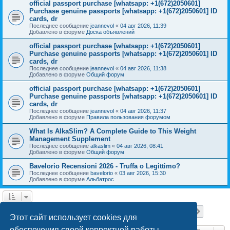
official passport purchase [whatsapp: +1(672)2050601]
Purchase genuine passports [whatsapp: +1(672)2050601] ID
cards, dr
Последнее сообщение
jeannevol
«
04 авг 2026, 11:39
Добавлено в форуме
Доска объявлений
official passport purchase [whatsapp: +1(672)2050601]
Purchase genuine passports [whatsapp: +1(672)2050601] ID
cards, dr
Последнее сообщение
jeannevol
«
04 авг 2026, 11:38
Добавлено в форуме
Общий форум
official passport purchase [whatsapp: +1(672)2050601]
Purchase genuine passports [whatsapp: +1(672)2050601] ID
cards, dr
Последнее сообщение
jeannevol
«
04 авг 2026, 11:37
Добавлено в форуме
Правила пользования форумом
What Is AlkaSlim? A Complete Guide to This Weight
Management Supplement
Последнее сообщение
alkaslim
«
04 авг 2026, 08:41
Добавлено в форуме
Общий форум
Bavelorio Recensioni 2026 - Truffa o Legittimo?
Последнее сообщение
bavelorio
«
03 авг 2026, 15:30
Добавлено в форуме
Альбатрос
Страница
1
из
18
1
2
3
4
5
18
След.
Найдено 447 результатов
…
Этот сайт использует cookies для
обеспечения своей корректной работы.