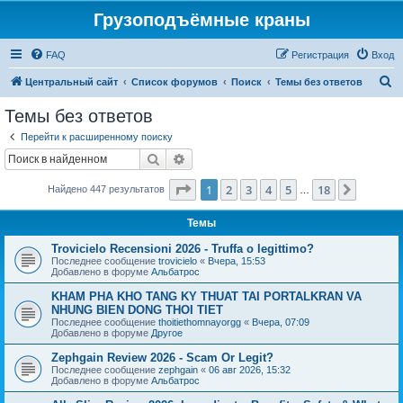
Грузоподъёмные краны
FAQ
Регистрация
Вход
П
Центральный сайт
Список форумов
Поиск
Темы без ответов
о
Темы без ответов
и
Перейти к расширенному поиску
с
Поиск
Расширенный поиск
к
Страница
1
из
18
1
2
3
4
5
18
След.
Найдено 447 результатов
…
Темы
Trovicielo Recensioni 2026 - Truffa o legittimo?
Последнее сообщение
trovicielo
«
Вчера, 15:53
Добавлено в форуме
Альбатрос
KHAM PHA KHO TANG KY THUAT TAI PORTALKRAN VA
NHUNG BIEN DONG THOI TIET
Последнее сообщение
thoitiethomnayorgg
«
Вчера, 07:09
Добавлено в форуме
Другое
Zephgain Review 2026 - Scam Or Legit?
Последнее сообщение
zephgain
«
06 авг 2026, 15:32
Добавлено в форуме
Альбатрос