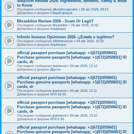
AlkaSlim Review 2026: Ingredients, Benefits, Safety & What
to Know
Последнее сообщение
alkaslimcapsules
«
06 авг 2026, 09:13
Добавлено в форуме
Общий форум
Bhraskilon Review 2026 - Scam Or Legit?
Последнее сообщение
bhraskilon
«
05 авг 2026, 15:42
Добавлено в форуме
Альбатрос
Infinito Invexus Opiniones 2026 -¿Estafa o legítimo?
Последнее сообщение
infinitoinvexus
«
04 авг 2026, 15:50
Добавлено в форуме
Альбатрос
official passport purchase [whatsapp: +1(672)2050601]
Purchase genuine passports [whatsapp: +1(672)2050601] ID
cards, dr
Последнее сообщение
jeannevol
«
04 авг 2026, 13:12
Добавлено в форуме
Другое
official passport purchase [whatsapp: +1(672)2050601]
Purchase genuine passports [whatsapp: +1(672)2050601] ID
cards, dr
Последнее сообщение
jeannevol
«
04 авг 2026, 13:11
Добавлено в форуме
КПЛ 16-30
official passport purchase [whatsapp: +1(672)2050601]
Purchase genuine passports [whatsapp: +1(672)2050601] ID
cards, dr
Последнее сообщение
jeannevol
«
04 авг 2026, 13:10
Добавлено в форуме
КПЛ 5-30
official passport purchase [whatsapp: +1(672)2050601]
Purchase genuine passports [whatsapp: +1(672)2050601] ID