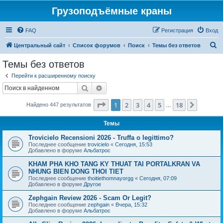
Грузоподъёмные краны
FAQ
Регистрация
Вход
П
Центральный сайт
Список форумов
Поиск
Темы без ответов
о
Темы без ответов
и
Перейти к расширенному поиску
с
Поиск
Расширенный поиск
к
Страница
1
из
18
1
2
3
4
5
18
След.
Найдено 447 результатов
…
Темы
Trovicielo Recensioni 2026 - Truffa o legittimo?
Последнее сообщение
trovicielo
«
Сегодня, 15:53
Добавлено в форуме
Альбатрос
KHAM PHA KHO TANG KY THUAT TAI PORTALKRAN VA
NHUNG BIEN DONG THOI TIET
Последнее сообщение
thoitiethomnayorgg
«
Сегодня, 07:09
Добавлено в форуме
Другое
Zephgain Review 2026 - Scam Or Legit?
Последнее сообщение
zephgain
«
Вчера, 15:32
Добавлено в форуме
Альбатрос