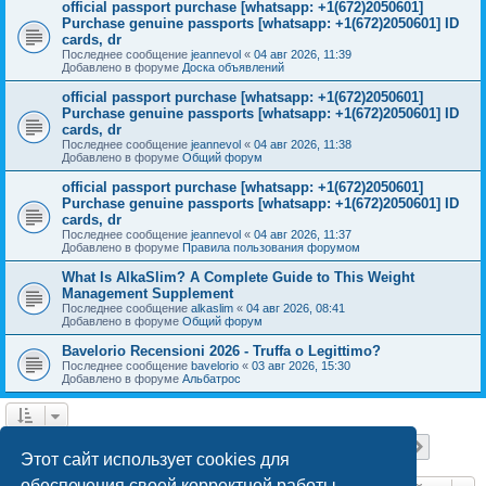
official passport purchase [whatsapp: +1(672)2050601]
Purchase genuine passports [whatsapp: +1(672)2050601] ID
cards, dr
Последнее сообщение
jeannevol
«
04 авг 2026, 11:39
Добавлено в форуме
Доска объявлений
official passport purchase [whatsapp: +1(672)2050601]
Purchase genuine passports [whatsapp: +1(672)2050601] ID
cards, dr
Последнее сообщение
jeannevol
«
04 авг 2026, 11:38
Добавлено в форуме
Общий форум
official passport purchase [whatsapp: +1(672)2050601]
Purchase genuine passports [whatsapp: +1(672)2050601] ID
cards, dr
Последнее сообщение
jeannevol
«
04 авг 2026, 11:37
Добавлено в форуме
Правила пользования форумом
What Is AlkaSlim? A Complete Guide to This Weight
Management Supplement
Последнее сообщение
alkaslim
«
04 авг 2026, 08:41
Добавлено в форуме
Общий форум
Bavelorio Recensioni 2026 - Truffa o Legittimo?
Последнее сообщение
bavelorio
«
03 авг 2026, 15:30
Добавлено в форуме
Альбатрос
Страница
1
из
18
1
2
3
4
5
18
След.
Найдено 447 результатов
…
Этот сайт использует cookies для
обеспечения своей корректной работы.