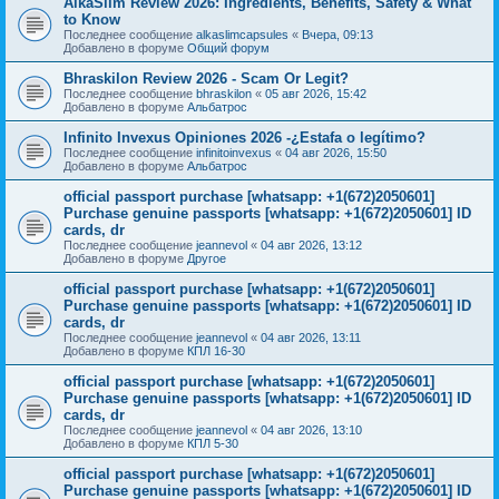
AlkaSlim Review 2026: Ingredients, Benefits, Safety & What
to Know
Последнее сообщение
alkaslimcapsules
«
Вчера, 09:13
Добавлено в форуме
Общий форум
Bhraskilon Review 2026 - Scam Or Legit?
Последнее сообщение
bhraskilon
«
05 авг 2026, 15:42
Добавлено в форуме
Альбатрос
Infinito Invexus Opiniones 2026 -¿Estafa o legítimo?
Последнее сообщение
infinitoinvexus
«
04 авг 2026, 15:50
Добавлено в форуме
Альбатрос
official passport purchase [whatsapp: +1(672)2050601]
Purchase genuine passports [whatsapp: +1(672)2050601] ID
cards, dr
Последнее сообщение
jeannevol
«
04 авг 2026, 13:12
Добавлено в форуме
Другое
official passport purchase [whatsapp: +1(672)2050601]
Purchase genuine passports [whatsapp: +1(672)2050601] ID
cards, dr
Последнее сообщение
jeannevol
«
04 авг 2026, 13:11
Добавлено в форуме
КПЛ 16-30
official passport purchase [whatsapp: +1(672)2050601]
Purchase genuine passports [whatsapp: +1(672)2050601] ID
cards, dr
Последнее сообщение
jeannevol
«
04 авг 2026, 13:10
Добавлено в форуме
КПЛ 5-30
official passport purchase [whatsapp: +1(672)2050601]
Purchase genuine passports [whatsapp: +1(672)2050601] ID