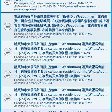
Wesbutman)
Последнее сообщение
greenpharmhouse
«
08 авг 2026, 15:47
Добавлено в форуме
КПМ 40-27-10,5 Ждановский завод тяжелого
машиностроения
在線購買香港身份證和駕駛執照（微信ID：Wesbutman）在線購
買中國身份證和駕駛執照. 在線購買韓國身份證和駕駛執照. 線上購
買台灣身分證和駕駛執照. (微信ID：Wesbutman）在線購買泰國
身份證和駕駛執照. 在線購買日本身份證和
Последнее сообщение
greenpharmhouse
«
08 авг 2026, 15:45
Добавлено в форуме
Сокол
購買加拿大居民許可證 (微信ID：Wesbutman) 購買歐盟居留許
可，購買美國綠卡 Buy canadian resident permit (WhatsApp：
+1 (754) 279-5912) 在线购买真假护照 (微信ID：Wes
Последнее сообщение
greenpharmhouse
«
08 авг 2026, 15:44
Добавлено в форуме
Блейхерт
購買加拿大居民許可證 (微信ID：Wesbutman) 購買歐盟居留許
可，購買美國綠卡 Buy canadian resident permit (WhatsApp：
+1 (754) 279-5912) 在线购买真假护照 (微信ID：Wes
Последнее сообщение
greenpharmhouse
«
08 авг 2026, 15:43
Добавлено в форуме
КПЛ 5-30
購買加拿大居民許可證 (微信ID：Wesbutman) 購買歐盟居留許
可，購買美國綠卡 Buy canadian resident permit (WhatsApp：
+1 (754) 279-5912) 在线购买真假护照 (微信ID：Wes
Последнее сообщение
greenpharmhouse
«
08 авг 2026, 15:42
Добавлено в форуме
КПЛ 16-30