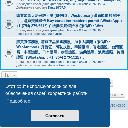
5912) ID card, Drivers license, buy legitimate US passports,
Последнее сообщение
greenpharmhouse
«
08 авг 2026, 15:34
Добавлено в форуме
Ганц 16/27,5
購買加拿大居民許可證 (微信ID：Wesbutman) 購買歐盟居留許
可，購買美國綠卡 Buy canadian resident permit (WhatsApp：
+1 (754) 279-5912) 在线购买真假护照 (微信ID：Wes
Последнее сообщение
greenpharmhouse
«
08 авг 2026, 15:33
Добавлено в форуме
Альбатрос
購買真假護照, 購買正品美國護照、加拿大護照（微信ID：
Wesbutman）身份证、驾驶执照、韓國護照、香港護照、台灣護
照、中國護照、日本護照、泰國護照、波蘭護照、澳洲護照、英國
護照（WhatsApp：+1 (754) 279-5912）、
Последнее сообщение
greenpharmhouse
«
08 авг 2026, 15:32
Добавлено в форуме
Доска объявлений
Страница
1
из
19
1
2
3
4
5
19
След.
Найдено 475 результатов
…
Этот сайт использует cookies для
обеспечения своей корректной работы.
Перейти
Подробнее
Центральный сайт
Список форумов
Часовой пояс:
UTC+03:00
Согласен
Создано на основе
phpBB
® Forum Software © phpBB Limited
Русская поддержка phpBB
Конфиденциальность
|
Правила