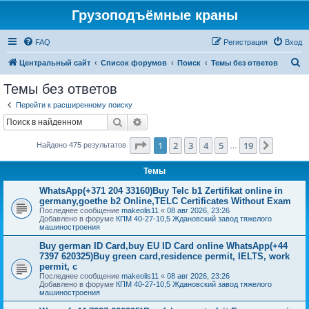
Грузоподъёмные краны
FAQ
Регистрация
Вход
П
Центральный сайт
Список форумов
Поиск
Темы без ответов
о
Темы без ответов
и
Перейти к расширенному поиску
с
Поиск
Расширенный поиск
к
Страница
1
из
19
1
2
3
4
5
19
След.
Найдено 475 результатов
…
Темы
WhatsApp(+371 204 33160)Buy Telc b1 Zertifikat online in
germany,goethe b2 Online,TELC Certificates Without Exam
Последнее сообщение
makeolis11
«
08 авг 2026, 23:26
Добавлено в форуме
КПМ 40-27-10,5 Ждановский завод тяжелого
машиностроения
Buy german ID Card,buy EU ID Card online WhatsApp(+44
7397 620325)Buy green card,residence permit, IELTS, work
permit, c
Последнее сообщение
makeolis11
«
08 авг 2026, 23:26
Добавлено в форуме
КПМ 40-27-10,5 Ждановский завод тяжелого
машиностроения