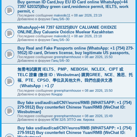
Buy german ID Card,buy EU ID Card online WhatsApp(+44
7397 620325)Buy green card,residence permit, IELTS, work
permit, c
Последнее сообщение
makeolis11
«
08 авг 2026, 23:19
Добавлено в форуме
Ганц 5/6–30
WhatsApp(+44 7397 620325)BUY CALUANIE OXIDIZE
ONLINE,Buy Caluanie Oxidize Muelear Kazakhstan
Последнее сообщение
makeolis11
«
08 авг 2026, 23:18
Добавлено в форуме
Ганц 5/6–30
Buy Real and Fake Passports online (WhatsApp: +1 (754) 279-
5912) ID card, Drivers license, buy legitimate US passports,
Последнее сообщение
greenpharmhouse
«
08 авг 2026, 15:50
Добавлено в форуме
Ганц 5/6–30
無需考試購買 IELTS、PMP、NEBOSH、NCLEX、CIPT 或
TELC 證書 (微信 ID：Wesbutman) 購買GREE、NCE、雅思、托
福、PTE、CPSO、學位及其他文件。我們也提供文憑
（WhatsApp：+1 (7
Последнее сообщение
greenpharmhouse
«
08 авг 2026, 15:50
Добавлено в форуме
Кондор
Buy fake usd/aud/cad/CNY/euros/RMB (WHATSAPP: +1 (754)
279-5912) Buy counterfeit Chinese Yuan/RMB (WeChat ID:
Wesbutman)
Последнее сообщение
greenpharmhouse
«
08 авг 2026, 15:49
Добавлено в форуме
КПМ 32/5 ЗПТО им. Кирова
Buy fake usd/aud/cad/CNY/euros/RMB (WHATSAPP: +1 (754)
279-5912) Buy counterfeit Chinese Yuan/RMB (WeChat ID: