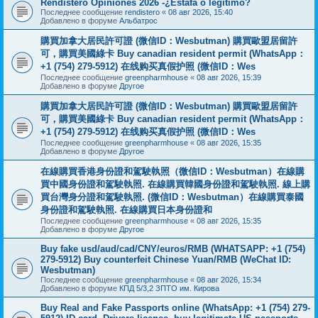
Rendistero Opiniones 2026 -¿Estafa o legítimo?
Последнее сообщение
rendistero
«
08 авг 2026, 15:40
Добавлено в форуме
Альбатрос
購買加拿大居民許可證 (微信ID：Wesbutman) 購買歐盟居留許
可，購買美國綠卡 Buy canadian resident permit (WhatsApp：
+1 (754) 279-5912) 在线购买真假护照 (微信ID：Wes
Последнее сообщение
greenpharmhouse
«
08 авг 2026, 15:39
Добавлено в форуме
Другое
購買加拿大居民許可證 (微信ID：Wesbutman) 購買歐盟居留許
可，購買美國綠卡 Buy canadian resident permit (WhatsApp：
+1 (754) 279-5912) 在线购买真假护照 (微信ID：Wes
Последнее сообщение
greenpharmhouse
«
08 авг 2026, 15:35
Добавлено в форуме
Другое
在線購買香港身份證和駕駛執照（微信ID：Wesbutman）在線購
買中國身份證和駕駛執照. 在線購買韓國身份證和駕駛執照. 線上購
買台灣身分證和駕駛執照. (微信ID：Wesbutman）在線購買泰國
身份證和駕駛執照. 在線購買日本身份證和
Последнее сообщение
greenpharmhouse
«
08 авг 2026, 15:35
Добавлено в форуме
Другое
Buy fake usd/aud/cad/CNY/euros/RMB (WHATSAPP: +1 (754)
279-5912) Buy counterfeit Chinese Yuan/RMB (WeChat ID:
Wesbutman)
Последнее сообщение
greenpharmhouse
«
08 авг 2026, 15:34
Добавлено в форуме
КПД 5/3,2 ЗПТО им. Кирова
Buy Real and Fake Passports online (WhatsApp: +1 (754) 279-