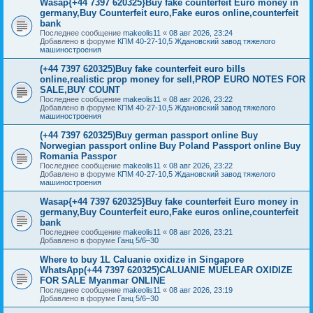
Wasap{+44 7397 620325}Buy fake counterfeit Euro money in
germany,Buy Counterfeit euro,Fake euros online,counterfeit
bank
Последнее сообщение
makeolis11
«
08 авг 2026, 23:24
Добавлено в форуме
КПМ 40-27-10,5 Ждановский завод тяжелого
машиностроения
(+44 7397 620325)Buy fake counterfeit euro bills
online,realistic prop money for sell,PROP EURO NOTES FOR
SALE,BUY COUNT
Последнее сообщение
makeolis11
«
08 авг 2026, 23:22
Добавлено в форуме
КПМ 40-27-10,5 Ждановский завод тяжелого
машиностроения
(+44 7397 620325)Buy german passport online Buy
Norwegian passport online Buy Poland Passport online Buy
Romania Passpor
Последнее сообщение
makeolis11
«
08 авг 2026, 23:22
Добавлено в форуме
КПМ 40-27-10,5 Ждановский завод тяжелого
машиностроения
Wasap{+44 7397 620325}Buy fake counterfeit Euro money in
germany,Buy Counterfeit euro,Fake euros online,counterfeit
bank
Последнее сообщение
makeolis11
«
08 авг 2026, 23:21
Добавлено в форуме
Ганц 5/6–30
Where to buy 1L Caluanie oxidize in Singapore
WhatsApp(+44 7397 620325)CALUANIE MUELEAR OXIDIZE
FOR SALE Myanmar ONLINE
Последнее сообщение
makeolis11
«
08 авг 2026, 23:19
Добавлено в форуме
Ганц 5/6–30