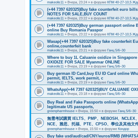
makeolis11
»
Вчера, 23:24
» в форуме
КПМ 40-27-10,5 Жд
(+44 7397 620325)Buy fake counterfeit euro bil
NOTES FOR SALE,BUY COUNT
makeolis11
»
Вчера, 23:22
» в форуме
КПМ 40-27-10,5 Жд
(+44 7397 620325)Buy german passport online 
online Buy Romania Passpor
makeolis11
»
Вчера, 23:22
» в форуме
КПМ 40-27-10,5 Жд
Wasap{+44 7397 620325}Buy fake counterfeit E
online,counterfeit bank
makeolis11
»
Вчера, 23:21
» в форуме
Ганц 5/6–30
Where to buy 1L Caluanie oxidize in Singap
OXIDIZE FOR SALE Myanmar ONLINE
makeolis11
»
Вчера, 23:19
» в форуме
Ганц 5/6–30
Buy german ID Card,buy EU ID Card online Wha
permit, IELTS, work permit, c
makeolis11
»
Вчера, 23:19
» в форуме
Ганц 5/6–30
WhatsApp(+44 7397 620325)BUY CALUANIE OXID
makeolis11
»
Вчера, 23:18
» в форуме
Ганц 5/6–30
Buy Real and Fake Passports online (WhatsApp: 
legitimate US passports,
greenpharmhouse
»
Вчера, 15:50
» в форуме
Ганц 5/6–30
無需考試購買 IELTS、PMP、NEBOSH、NCLEX、CI
NCE、雅思、托福、PTE、CPSO、學位及其他文件。我
greenpharmhouse
»
Вчера, 15:50
» в форуме
Кондор
Buy fake usd/aud/cad/CNY/euros/RMB (WHATSAPP