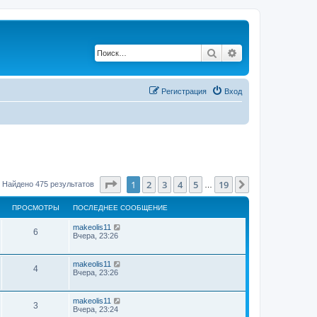
Поиск
Расширенный по
Регистрация
Вход
Страница
1
из
19
1
2
3
4
5
19
След.
Найдено 475 результатов
…
ПРОСМОТРЫ
ПОСЛЕДНЕЕ СООБЩЕНИЕ
makeolis11
6
Вчера, 23:26
makeolis11
4
Вчера, 23:26
makeolis11
3
Вчера, 23:24