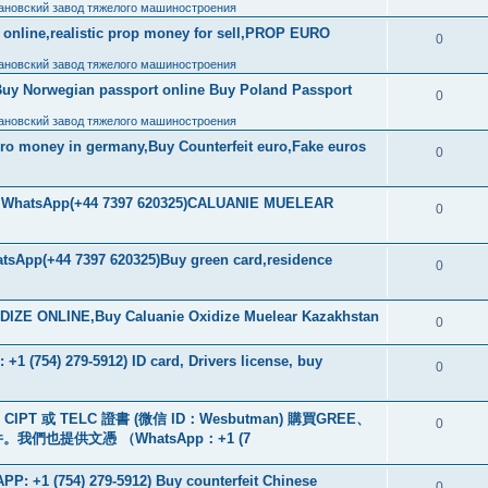
ановский завод тяжелого машиностроения
ls online,realistic prop money for sell,PROP EURO
0
ановский завод тяжелого машиностроения
Buy Norwegian passport online Buy Poland Passport
0
ановский завод тяжелого машиностроения
uro money in germany,Buy Counterfeit euro,Fake euros
0
ore WhatsApp(+44 7397 620325)CALUANIE MUELEAR
0
tsApp(+44 7397 620325)Buy green card,residence
0
IZE ONLINE,Buy Caluanie Oxidize Muelear Kazakhstan
0
+1 (754) 279-5912) ID card, Drivers license, buy
0
PT 或 TELC 證書 (微信 ID：Wesbutman) 購買GREE、
0
們也提供文憑 （WhatsApp：+1 (7
: +1 (754) 279-5912) Buy counterfeit Chinese
0