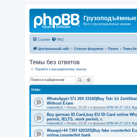
Грузоподъёмные
Всё о грузоподъёмных кранах
Ссылки
FAQ
Центральный сайт
Список форумов
Поиск
Темы бе
Темы без ответов
Перейти к расширенному поиску
Поиск
Расширенный поиск
ТЕМЫ
WhatsApp(+371 204 33160)Buy Telc b1 Zertifikat
Without Exam
makeolis11
»
Вчера, 23:26
» в форуме
КПМ 40-27-10,5 Жд
Buy german ID Card,buy EU ID Card online Wha
permit, IELTS, work permit, c
makeolis11
»
Вчера, 23:26
» в форуме
КПМ 40-27-10,5 Жд
Wasap{+44 7397 620325}Buy fake counterfeit E
online,counterfeit bank