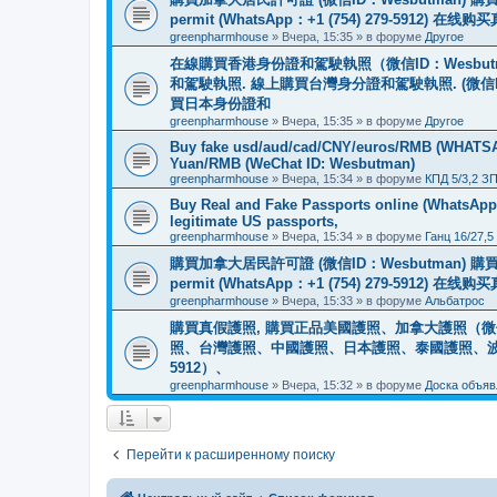
permit (WhatsApp：+1 (754) 279-5912) 在
greenpharmhouse
»
Вчера, 15:35
» в форуме
Другое
在線購買香港身份證和駕駛執照（微信ID：Wesbu
和駕駛執照. 線上購買台灣身分證和駕駛執照. (微信
買日本身份證和
greenpharmhouse
»
Вчера, 15:35
» в форуме
Другое
Buy fake usd/aud/cad/CNY/euros/RMB (WHATSAPP
Yuan/RMB (WeChat ID: Wesbutman)
greenpharmhouse
»
Вчера, 15:34
» в форуме
КПД 5/3,2 З
Buy Real and Fake Passports online (WhatsApp: 
legitimate US passports,
greenpharmhouse
»
Вчера, 15:34
» в форуме
Ганц 16/27,5
購買加拿大居民許可證 (微信ID：Wesbutman) 購買歐
permit (WhatsApp：+1 (754) 279-5912) 在
greenpharmhouse
»
Вчера, 15:33
» в форуме
Альбатрос
購買真假護照, 購買正品美國護照、加拿大護照（微信
照、台灣護照、中國護照、日本護照、泰國護照、波蘭護照、
5912）、
greenpharmhouse
»
Вчера, 15:32
» в форуме
Доска объяв
Перейти к расширенному поиску