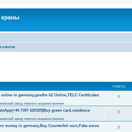
 краны
з ответов
ОТВЕТЫ
 online in germany,goethe b2 Online,TELC Certificates
0
ановский завод тяжелого машиностроения
tsApp(+44 7397 620325)Buy green card,residence
0
ановский завод тяжелого машиностроения
uro money in germany,Buy Counterfeit euro,Fake euros
0