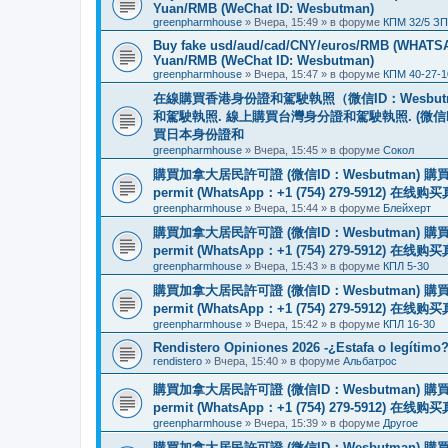
Yuan/RMB (WeChat ID: Wesbutman)
greenpharmhouse
»
Вчера, 15:49
» в форуме
КПМ 32/5 ЗП
Buy fake usd/aud/cad/CNY/euros/RMB (WHATSAPP
Yuan/RMB (WeChat ID: Wesbutman)
greenpharmhouse
»
Вчера, 15:47
» в форуме
КПМ 40-27-1
在線購買香港身份證和駕駛執照（微信ID：Wesbu
和駕駛執照. 線上購買台灣身分證和駕駛執照. (微信
買日本身份證和
greenpharmhouse
»
Вчера, 15:45
» в форуме
Сокол
購買加拿大居民許可證 (微信ID：Wesbutman) 購買歐
permit (WhatsApp：+1 (754) 279-5912) 在
greenpharmhouse
»
Вчера, 15:44
» в форуме
Блейхерт
購買加拿大居民許可證 (微信ID：Wesbutman) 購買歐
permit (WhatsApp：+1 (754) 279-5912) 在
greenpharmhouse
»
Вчера, 15:43
» в форуме
КПЛ 5-30
購買加拿大居民許可證 (微信ID：Wesbutman) 購買歐
permit (WhatsApp：+1 (754) 279-5912) 在
greenpharmhouse
»
Вчера, 15:42
» в форуме
КПЛ 16-30
Rendistero Opiniones 2026 -¿Estafa o legítimo
rendistero
»
Вчера, 15:40
» в форуме
Альбатрос
購買加拿大居民許可證 (微信ID：Wesbutman) 購買歐
permit (WhatsApp：+1 (754) 279-5912) 在
greenpharmhouse
»
Вчера, 15:39
» в форуме
Другое
購買加拿大居民許可證 (微信ID：Wesbutman) 購買歐