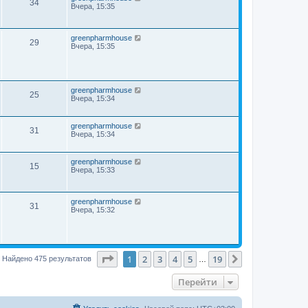
34
Вчера, 15:35
greenpharmhouse
29
Вчера, 15:35
greenpharmhouse
25
Вчера, 15:34
greenpharmhouse
31
Вчера, 15:34
greenpharmhouse
15
Вчера, 15:33
greenpharmhouse
31
Вчера, 15:32
Страница
1
из
19
1
2
3
4
5
19
След.
Найдено 475 результатов
…
Перейти