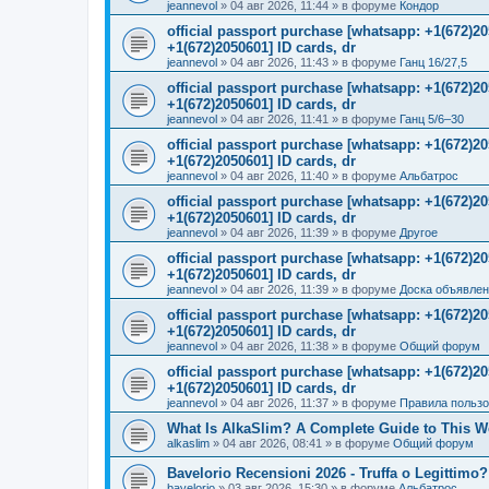
jeannevol
»
04 авг 2026, 11:44
» в форуме
Кондор
official passport purchase [whatsapp: +1(672)
+1(672)2050601] ID cards, dr
jeannevol
»
04 авг 2026, 11:43
» в форуме
Ганц 16/27,5
official passport purchase [whatsapp: +1(672)
+1(672)2050601] ID cards, dr
jeannevol
»
04 авг 2026, 11:41
» в форуме
Ганц 5/6–30
official passport purchase [whatsapp: +1(672)
+1(672)2050601] ID cards, dr
jeannevol
»
04 авг 2026, 11:40
» в форуме
Альбатрос
official passport purchase [whatsapp: +1(672)
+1(672)2050601] ID cards, dr
jeannevol
»
04 авг 2026, 11:39
» в форуме
Другое
official passport purchase [whatsapp: +1(672)
+1(672)2050601] ID cards, dr
jeannevol
»
04 авг 2026, 11:39
» в форуме
Доска объявле
official passport purchase [whatsapp: +1(672)
+1(672)2050601] ID cards, dr
jeannevol
»
04 авг 2026, 11:38
» в форуме
Общий форум
official passport purchase [whatsapp: +1(672)
+1(672)2050601] ID cards, dr
jeannevol
»
04 авг 2026, 11:37
» в форуме
Правила польз
What Is AlkaSlim? A Complete Guide to This 
alkaslim
»
04 авг 2026, 08:41
» в форуме
Общий форум
Bavelorio Recensioni 2026 - Truffa o Legittimo?
bavelorio
»
03 авг 2026, 15:30
» в форуме
Альбатрос