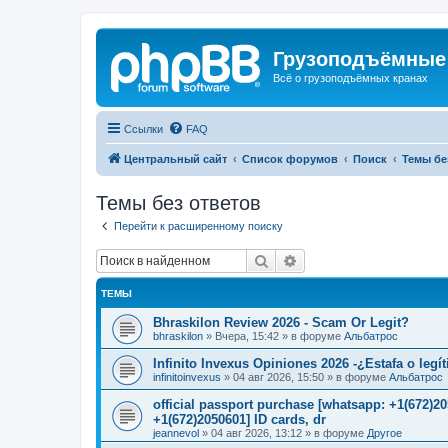
Грузоподъёмные
Всё о грузоподъёмных кранах
Ссылки
FAQ
Центральный сайт
Список форумов
Поиск
Темы бе
Темы без ответов
Перейти к расширенному поиску
Поиск
Расширенный поиск
ТЕМЫ
Bhraskilon Review 2026 - Scam Or Legit?
bhraskilon
»
Вчера, 15:42
» в форуме
Альбатрос
Infinito Invexus Opiniones 2026 -¿Estafa o legí
infinitoinvexus
»
04 авг 2026, 15:50
» в форуме
Альбатрос
official passport purchase [whatsapp: +1(672)
+1(672)2050601] ID cards, dr
jeannevol
»
04 авг 2026, 13:12
» в форуме
Другое