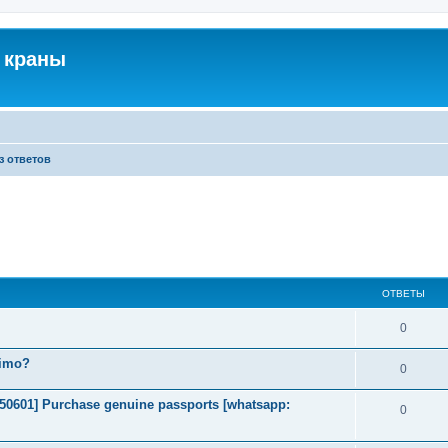
 краны
з ответов
ОТВЕТЫ
0
timo?
0
2050601] Purchase genuine passports [whatsapp:
0