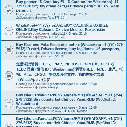
Buy german ID Card,buy EU ID Card online WhatsApp(+44
7397 620325)Buy green card,residence permit, IELTS, work
permit, c
Последнее сообщение
makeolis11
«
Вчера, 23:19
Добавлено в форуме
Ганц 5/6–30
WhatsApp(+44 7397 620325)BUY CALUANIE OXIDIZE
ONLINE,Buy Caluanie Oxidize Muelear Kazakhstan
Последнее сообщение
makeolis11
«
Вчера, 23:18
Добавлено в форуме
Ганц 5/6–30
Buy Real and Fake Passports online (WhatsApp: +1 (754) 279-
5912) ID card, Drivers license, buy legitimate US passports,
Последнее сообщение
greenpharmhouse
«
Вчера, 15:50
Добавлено в форуме
Ганц 5/6–30
無需考試購買 IELTS、PMP、NEBOSH、NCLEX、CIPT 或
TELC 證書 (微信 ID：Wesbutman) 購買GREE、NCE、雅思、托
福、PTE、CPSO、學位及其他文件。我們也提供文憑
（WhatsApp：+1 (7
Последнее сообщение
greenpharmhouse
«
Вчера, 15:50
Добавлено в форуме
Кондор
Buy fake usd/aud/cad/CNY/euros/RMB (WHATSAPP: +1 (754)
279-5912) Buy counterfeit Chinese Yuan/RMB (WeChat ID:
Wesbutman)
Последнее сообщение
greenpharmhouse
«
Вчера, 15:49
Добавлено в форуме
КПМ 32/5 ЗПТО им. Кирова
Buy fake usd/aud/cad/CNY/euros/RMB (WHATSAPP: +1 (754)
279-5912) Buy counterfeit Chinese Yuan/RMB (WeChat ID: