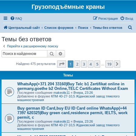
Грузоподъёмные краны
FAQ
Регистрация
Вход
П
Центральный сайт
Список форумов
Поиск
Темы без ответов
о
Темы без ответов
и
Перейти к расширенному поиску
с
Поиск
Расширенный поиск
к
Страница
1
из
19
1
2
3
4
5
19
След.
Найдено 475 результатов
…
Темы
WhatsApp(+371 204 33160)Buy Telc b1 Zertifikat online in
germany,goethe b2 Online,TELC Certificates Without Exam
Последнее сообщение
makeolis11
«
Вчера, 23:26
Добавлено в форуме
КПМ 40-27-10,5 Ждановский завод тяжелого
машиностроения
Buy german ID Card,buy EU ID Card online WhatsApp(+44
7397 620325)Buy green card,residence permit, IELTS, work
permit, c
Последнее сообщение
makeolis11
«
Вчера, 23:26
Добавлено в форуме
КПМ 40-27-10,5 Ждановский завод тяжелого
машиностроения