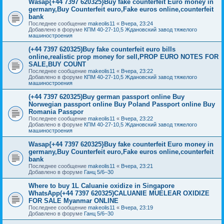
Wasap{+44 7397 620325}Buy fake counterfeit Euro money in
germany,Buy Counterfeit euro,Fake euros online,counterfeit
bank
Последнее сообщение
makeolis11
«
Вчера, 23:24
Добавлено в форуме
КПМ 40-27-10,5 Ждановский завод тяжелого
машиностроения
(+44 7397 620325)Buy fake counterfeit euro bills
online,realistic prop money for sell,PROP EURO NOTES FOR
SALE,BUY COUNT
Последнее сообщение
makeolis11
«
Вчера, 23:22
Добавлено в форуме
КПМ 40-27-10,5 Ждановский завод тяжелого
машиностроения
(+44 7397 620325)Buy german passport online Buy
Norwegian passport online Buy Poland Passport online Buy
Romania Passpor
Последнее сообщение
makeolis11
«
Вчера, 23:22
Добавлено в форуме
КПМ 40-27-10,5 Ждановский завод тяжелого
машиностроения
Wasap{+44 7397 620325}Buy fake counterfeit Euro money in
germany,Buy Counterfeit euro,Fake euros online,counterfeit
bank
Последнее сообщение
makeolis11
«
Вчера, 23:21
Добавлено в форуме
Ганц 5/6–30
Where to buy 1L Caluanie oxidize in Singapore
WhatsApp(+44 7397 620325)CALUANIE MUELEAR OXIDIZE
FOR SALE Myanmar ONLINE
Последнее сообщение
makeolis11
«
Вчера, 23:19
Добавлено в форуме
Ганц 5/6–30