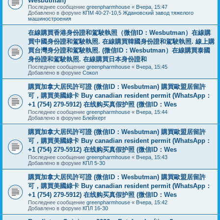
Wesbutman)
Последнее сообщение
greenpharmhouse
«
Вчера, 15:47
Добавлено в форуме
КПМ 40-27-10,5 Ждановский завод тяжелого
машиностроения
在線購買香港身份證和駕駛執照（微信ID：Wesbutman）在線購
買中國身份證和駕駛執照. 在線購買韓國身份證和駕駛執照. 線上購
買台灣身分證和駕駛執照. (微信ID：Wesbutman）在線購買泰國
身份證和駕駛執照. 在線購買日本身份證和
Последнее сообщение
greenpharmhouse
«
Вчера, 15:45
Добавлено в форуме
Сокол
購買加拿大居民許可證 (微信ID：Wesbutman) 購買歐盟居留許
可，購買美國綠卡 Buy canadian resident permit (WhatsApp：
+1 (754) 279-5912) 在线购买真假护照 (微信ID：Wes
Последнее сообщение
greenpharmhouse
«
Вчера, 15:44
Добавлено в форуме
Блейхерт
購買加拿大居民許可證 (微信ID：Wesbutman) 購買歐盟居留許
可，購買美國綠卡 Buy canadian resident permit (WhatsApp：
+1 (754) 279-5912) 在线购买真假护照 (微信ID：Wes
Последнее сообщение
greenpharmhouse
«
Вчера, 15:43
Добавлено в форуме
КПЛ 5-30
購買加拿大居民許可證 (微信ID：Wesbutman) 購買歐盟居留許
可，購買美國綠卡 Buy canadian resident permit (WhatsApp：
+1 (754) 279-5912) 在线购买真假护照 (微信ID：Wes
Последнее сообщение
greenpharmhouse
«
Вчера, 15:42
Добавлено в форуме
КПЛ 16-30