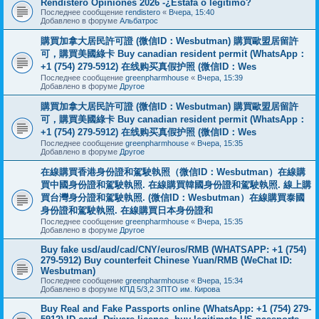
Rendistero Opiniones 2026 -¿Estafa o legítimo?
Последнее сообщение
rendistero
«
Вчера, 15:40
Добавлено в форуме
Альбатрос
購買加拿大居民許可證 (微信ID：Wesbutman) 購買歐盟居留許
可，購買美國綠卡 Buy canadian resident permit (WhatsApp：
+1 (754) 279-5912) 在线购买真假护照 (微信ID：Wes
Последнее сообщение
greenpharmhouse
«
Вчера, 15:39
Добавлено в форуме
Другое
購買加拿大居民許可證 (微信ID：Wesbutman) 購買歐盟居留許
可，購買美國綠卡 Buy canadian resident permit (WhatsApp：
+1 (754) 279-5912) 在线购买真假护照 (微信ID：Wes
Последнее сообщение
greenpharmhouse
«
Вчера, 15:35
Добавлено в форуме
Другое
在線購買香港身份證和駕駛執照（微信ID：Wesbutman）在線購
買中國身份證和駕駛執照. 在線購買韓國身份證和駕駛執照. 線上購
買台灣身分證和駕駛執照. (微信ID：Wesbutman）在線購買泰國
身份證和駕駛執照. 在線購買日本身份證和
Последнее сообщение
greenpharmhouse
«
Вчера, 15:35
Добавлено в форуме
Другое
Buy fake usd/aud/cad/CNY/euros/RMB (WHATSAPP: +1 (754)
279-5912) Buy counterfeit Chinese Yuan/RMB (WeChat ID:
Wesbutman)
Последнее сообщение
greenpharmhouse
«
Вчера, 15:34
Добавлено в форуме
КПД 5/3,2 ЗПТО им. Кирова
Buy Real and Fake Passports online (WhatsApp: +1 (754) 279-