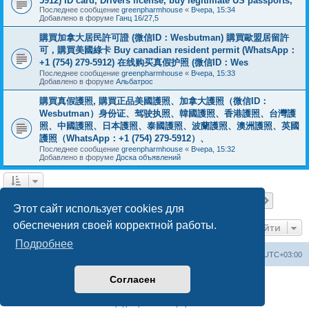
5912) ID card, Drivers license, buy legitimate US passports,
Последнее сообщение
greenpharmhouse
«
Вчера, 15:34
Добавлено в форуме
Ганц 16/27,5
購買加拿大居民許可證 (微信ID：Wesbutman) 購買歐盟居留許
可，購買美國綠卡 Buy canadian resident permit (WhatsApp：
+1 (754) 279-5912) 在线购买真假护照 (微信ID：Wes
Последнее сообщение
greenpharmhouse
«
Вчера, 15:33
Добавлено в форуме
Альбатрос
購買真假護照, 購買正品美國護照、加拿大護照（微信ID：
Wesbutman）身份证、驾驶执照、韓國護照、香港護照、台灣護
照、中國護照、日本護照、泰國護照、波蘭護照、澳洲護照、英國
護照（WhatsApp：+1 (754) 279-5912）、
Последнее сообщение
greenpharmhouse
«
Вчера, 15:32
Добавлено в форуме
Доска объявлений
Страница
1
из
19
1
2
3
4
5
19
След.
Найдено 475 результатов
…
Этот сайт использует cookies для
обеспечения своей корректной работы.
Перейти
Подробнее
Центральный сайт
Список форумов
Часовой пояс:
UTC+03:00
Согласен
Создано на основе
phpBB
® Forum Software © phpBB Limited
Русская поддержка phpBB
Конфиденциальность
|
Правила