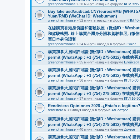
greenpharmhouse
»
30 минут назад
» в форуме
КПМ 32/5
Buy fake usd/aud/cad/CNY/euros/RMB (WHATSAPP
Yuan/RMB (WeChat ID: Wesbutman)
greenpharmhouse
»
32 минуты назад
» в форуме
КПМ 40-
在線購買香港身份證和駕駛執照（微信ID：Wesbu
和駕駛執照. 線上購買台灣身分證和駕駛執照. (微信
買日本身份證和
greenpharmhouse
»
34 минуты назад
» в форуме
Сокол
購買加拿大居民許可證 (微信ID：Wesbutman) 購買歐
permit (WhatsApp：+1 (754) 279-5912) 在
greenpharmhouse
»
35 минут назад
» в форуме
Блейхерт
購買加拿大居民許可證 (微信ID：Wesbutman) 購買歐
permit (WhatsApp：+1 (754) 279-5912) 在
greenpharmhouse
»
36 минут назад
» в форуме
КПЛ 5-30
購買加拿大居民許可證 (微信ID：Wesbutman) 購買歐
permit (WhatsApp：+1 (754) 279-5912) 在
greenpharmhouse
»
37 минут назад
» в форуме
КПЛ 16-3
Rendistero Opiniones 2026 -¿Estafa o legítimo
rendistero
»
39 минут назад
» в форуме
Альбатрос
購買加拿大居民許可證 (微信ID：Wesbutman) 購買歐
permit (WhatsApp：+1 (754) 279-5912) 在
greenpharmhouse
»
40 минут назад
» в форуме
Другое
購買加拿大居民許可證 (微信ID：Wesbutman) 購買歐