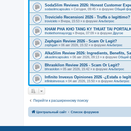
SodaSlim Reviews 2026: Honest Customer Exper
sodaslimcapsules
»
Сегодня, 09:45
» в форуме
Общий фо
Trovicielo Recensioni 2026 - Truffa o legittimo?
trovicielo
»
Вчера, 15:53
» в форуме
Альбатрос
KHAM PHA KHO TANG KY THUAT TAI PORTALK
thoitiethomnayorgg
»
Вчера, 07:09
» в форуме
Другое
Zephgain Review 2026 - Scam Or Legit?
zephgain
»
06 авг 2026, 15:32
» в форуме
Альбатрос
AlkaSlim Review 2026: Ingredients, Benefits, S
alkaslimcapsules
»
06 авг 2026, 09:13
» в форуме
Общий 
Bhraskilon Review 2026 - Scam Or Legit?
bhraskilon
»
05 авг 2026, 15:42
» в форуме
Альбатрос
Infinito Invexus Opiniones 2026 -¿Estafa o legí
infinitoinvexus
»
04 авг 2026, 15:50
» в форуме
Альбатрос
Перейти к расширенному поиску
Центральный сайт
Список форумов