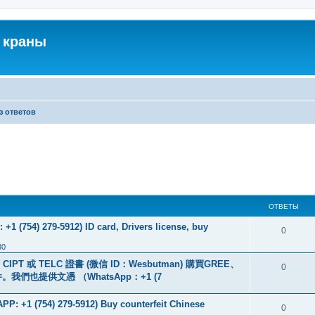
 краны
з ответов
ОТВЕТЫ
+1 (754) 279-5912) ID card, Drivers license, buy
0
30
PT 或 TELC 證書 (微信 ID：Wesbutman) 購買GREE、
0
們也提供文憑 （WhatsApp：+1 (7
: +1 (754) 279-5912) Buy counterfeit Chinese
0