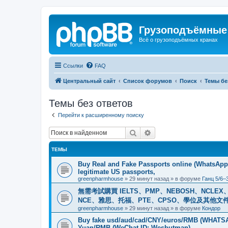
Грузоподъёмные
Всё о грузоподъёмных кранах
Ссылки
FAQ
Центральный сайт
Список форумов
Поиск
Темы бе
Темы без ответов
Перейти к расширенному поиску
Поиск
Расширенный поиск
ТЕМЫ
Buy Real and Fake Passports online (WhatsApp: 
legitimate US passports,
greenpharmhouse
»
29 минут назад
» в форуме
Ганц 5/6–
無需考試購買 IELTS、PMP、NEBOSH、NCLEX、CI
NCE、雅思、托福、PTE、CPSO、學位及其他文件。我
greenpharmhouse
»
29 минут назад
» в форуме
Кондор
Buy fake usd/aud/cad/CNY/euros/RMB (WHATSAPP
Yuan/RMB (WeChat ID: Wesbutman)