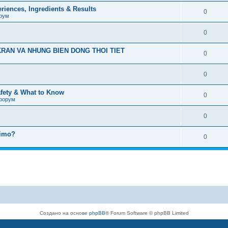
iences, Ingredients & Results
0
рум
0
RAN VA NHUNG BIEN DONG THOI TIET
0
0
afety & What to Know
0
форум
0
timo?
0
Создано на основе
phpBB
® Forum Software © phpBB Limited
Русская поддержка phpBB