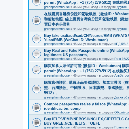
permit (WhatsApp：+1 (754) 279-5912) 在
greenpharmhouse
»
44 минуты назад
» в форуме
Другое
在線購買香港身份證和駕駛執照（微信ID：Wesbu
和駕駛執照. 線上購買台灣身分證和駕駛執照. (微信
買日本身份證和
greenpharmhouse
»
44 минуты назад
» в форуме
Другое
Buy fake usd/aud/cad/CNY/euros/RMB (WHATSAPP
Yuan/RMB (WeChat ID: Wesbutman)
greenpharmhouse
»
45 минут назад
» в форуме
КПД 5/3,2
Buy Real and Fake Passports online (WhatsApp: 
legitimate US passports,
greenpharmhouse
»
45 минут назад
» в форуме
Ганц 16/2
購買加拿大居民許可證 (微信ID：Wesbutman) 購買歐
permit (WhatsApp：+1 (754) 279-5912) 在
greenpharmhouse
»
46 минут назад
» в форуме
Альбатро
購買真假護照, 購買正品美國護照、加拿大護照（微信
照、台灣護照、中國護照、日本護照、泰國護照、波蘭護照、
5912）、
greenpharmhouse
»
47 минут назад
» в форуме
Доска об
Compre pasaportes reales y falsos (WhatsApp: +1
identificación; comp
greenpharmhouse
»
47 минут назад
» в форуме
Общий ф
Buy IELTS/PMP/NEBOSH/NCLEX,CIPT/TELC Certif
BUY GREE,NCE, IELTS, TOEFL
greenpharmhouse
»
47 минут назад
» в форуме
Правила 