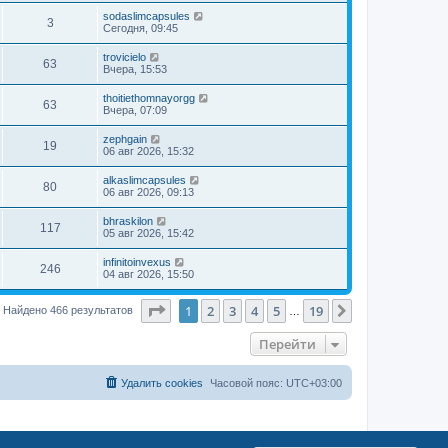
sodaslimcapsules
3
Сегодня, 09:45
trovicielo
63
Вчера, 15:53
thoitiethomnayorgg
63
Вчера, 07:09
zephgain
19
06 авг 2026, 15:32
alkaslimcapsules
80
06 авг 2026, 09:13
bhraskilon
117
05 авг 2026, 15:42
infinitoinvexus
246
04 авг 2026, 15:50
Страница
1
из
19
1
2
3
4
5
19
След.
Найдено 466 результатов
…
Перейти
Удалить cookies
Часовой пояс:
UTC+03:00