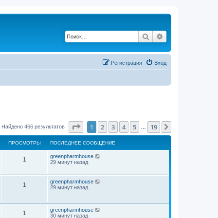
Поиск
Расширенный по
Регистрация
Вход
Страница
1
из
19
1
2
3
4
5
19
След.
Найдено 466 результатов
…
ПРОСМОТРЫ
ПОСЛЕДНЕЕ СООБЩЕНИЕ
greenpharmhouse
1
29 минут назад
greenpharmhouse
1
29 минут назад
greenpharmhouse
1
30 минут назад