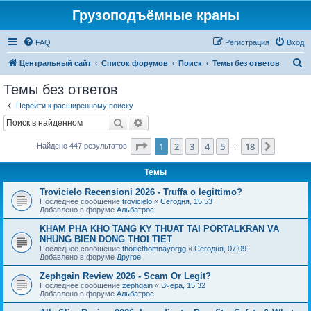
Грузоподъёмные краны
FAQ
Регистрация
Вход
П
Центральный сайт
Список форумов
Поиск
Темы без ответов
о
Темы без ответов
и
Перейти к расширенному поиску
с
Поиск
Расширенный поиск
к
Страница
1
из
18
1
2
3
4
5
18
След.
Найдено 447 результатов
…
Темы
Trovicielo Recensioni 2026 - Truffa o legittimo?
Последнее сообщение
trovicielo
«
Сегодня, 15:53
Добавлено в форуме
Альбатрос
KHAM PHA KHO TANG KY THUAT TAI PORTALKRAN VA
NHUNG BIEN DONG THOI TIET
Последнее сообщение
thoitiethomnayorgg
«
Сегодня, 07:09
Добавлено в форуме
Другое
Zephgain Review 2026 - Scam Or Legit?
Последнее сообщение
zephgain
«
Вчера, 15:32
Добавлено в форуме
Альбатрос