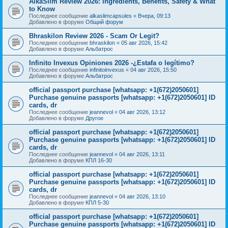
AlkaSlim Review 2026: Ingredients, Benefits, Safety & What
to Know
Последнее сообщение
alkaslimcapsules
«
Вчера, 09:13
Добавлено в форуме
Общий форум
Bhraskilon Review 2026 - Scam Or Legit?
Последнее сообщение
bhraskilon
«
05 авг 2026, 15:42
Добавлено в форуме
Альбатрос
Infinito Invexus Opiniones 2026 -¿Estafa o legítimo?
Последнее сообщение
infinitoinvexus
«
04 авг 2026, 15:50
Добавлено в форуме
Альбатрос
official passport purchase [whatsapp: +1(672)2050601]
Purchase genuine passports [whatsapp: +1(672)2050601] ID
cards, dr
Последнее сообщение
jeannevol
«
04 авг 2026, 13:12
Добавлено в форуме
Другое
official passport purchase [whatsapp: +1(672)2050601]
Purchase genuine passports [whatsapp: +1(672)2050601] ID
cards, dr
Последнее сообщение
jeannevol
«
04 авг 2026, 13:11
Добавлено в форуме
КПЛ 16-30
official passport purchase [whatsapp: +1(672)2050601]
Purchase genuine passports [whatsapp: +1(672)2050601] ID
cards, dr
Последнее сообщение
jeannevol
«
04 авг 2026, 13:10
Добавлено в форуме
КПЛ 5-30
official passport purchase [whatsapp: +1(672)2050601]
Purchase genuine passports [whatsapp: +1(672)2050601] ID