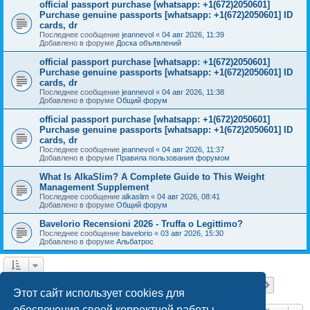
official passport purchase [whatsapp: +1(672)2050601]
Purchase genuine passports [whatsapp: +1(672)2050601] ID
cards, dr
Последнее сообщение
jeannevol
«
04 авг 2026, 11:39
Добавлено в форуме
Доска объявлений
official passport purchase [whatsapp: +1(672)2050601]
Purchase genuine passports [whatsapp: +1(672)2050601] ID
cards, dr
Последнее сообщение
jeannevol
«
04 авг 2026, 11:38
Добавлено в форуме
Общий форум
official passport purchase [whatsapp: +1(672)2050601]
Purchase genuine passports [whatsapp: +1(672)2050601] ID
cards, dr
Последнее сообщение
jeannevol
«
04 авг 2026, 11:37
Добавлено в форуме
Правила пользования форумом
What Is AlkaSlim? A Complete Guide to This Weight
Management Supplement
Последнее сообщение
alkaslim
«
04 авг 2026, 08:41
Добавлено в форуме
Общий форум
Bavelorio Recensioni 2026 - Truffa o Legittimo?
Последнее сообщение
bavelorio
«
03 авг 2026, 15:30
Добавлено в форуме
Альбатрос
Страница
1
из
18
1
2
3
4
5
18
След.
Найдено 447 результатов
…
Этот сайт использует cookies для
обеспечения своей корректной работы.