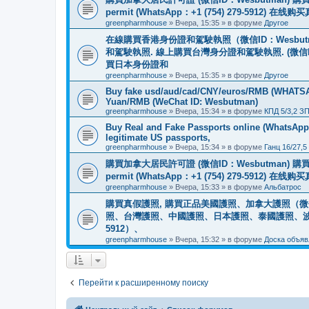
permit (WhatsApp：+1 (754) 279-5912) 在
greenpharmhouse
»
Вчера, 15:35
» в форуме
Другое
在線購買香港身份證和駕駛執照（微信ID：Wesbu
和駕駛執照. 線上購買台灣身分證和駕駛執照. (微信
買日本身份證和
greenpharmhouse
»
Вчера, 15:35
» в форуме
Другое
Buy fake usd/aud/cad/CNY/euros/RMB (WHATSAPP
Yuan/RMB (WeChat ID: Wesbutman)
greenpharmhouse
»
Вчера, 15:34
» в форуме
КПД 5/3,2 З
Buy Real and Fake Passports online (WhatsApp: 
legitimate US passports,
greenpharmhouse
»
Вчера, 15:34
» в форуме
Ганц 16/27,5
購買加拿大居民許可證 (微信ID：Wesbutman) 購買歐
permit (WhatsApp：+1 (754) 279-5912) 在
greenpharmhouse
»
Вчера, 15:33
» в форуме
Альбатрос
購買真假護照, 購買正品美國護照、加拿大護照（微信
照、台灣護照、中國護照、日本護照、泰國護照、波蘭護照、
5912）、
greenpharmhouse
»
Вчера, 15:32
» в форуме
Доска объяв
Перейти к расширенному поиску