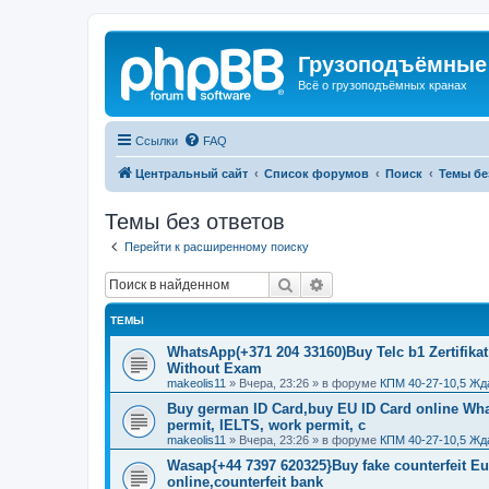
Грузоподъёмные
Всё о грузоподъёмных кранах
Ссылки
FAQ
Центральный сайт
Список форумов
Поиск
Темы бе
Темы без ответов
Перейти к расширенному поиску
Поиск
Расширенный поиск
ТЕМЫ
WhatsApp(+371 204 33160)Buy Telc b1 Zertifikat
Without Exam
makeolis11
»
Вчера, 23:26
» в форуме
КПМ 40-27-10,5 Жд
Buy german ID Card,buy EU ID Card online Wha
permit, IELTS, work permit, c
makeolis11
»
Вчера, 23:26
» в форуме
КПМ 40-27-10,5 Жд
Wasap{+44 7397 620325}Buy fake counterfeit E
online,counterfeit bank