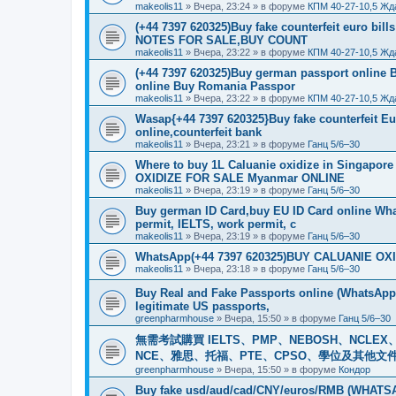
makeolis11
»
Вчера, 23:24
» в форуме
КПМ 40-27-10,5 Жд
(+44 7397 620325)Buy fake counterfeit euro bil
NOTES FOR SALE,BUY COUNT
makeolis11
»
Вчера, 23:22
» в форуме
КПМ 40-27-10,5 Жд
(+44 7397 620325)Buy german passport online 
online Buy Romania Passpor
makeolis11
»
Вчера, 23:22
» в форуме
КПМ 40-27-10,5 Жд
Wasap{+44 7397 620325}Buy fake counterfeit E
online,counterfeit bank
makeolis11
»
Вчера, 23:21
» в форуме
Ганц 5/6–30
Where to buy 1L Caluanie oxidize in Singap
OXIDIZE FOR SALE Myanmar ONLINE
makeolis11
»
Вчера, 23:19
» в форуме
Ганц 5/6–30
Buy german ID Card,buy EU ID Card online Wha
permit, IELTS, work permit, c
makeolis11
»
Вчера, 23:19
» в форуме
Ганц 5/6–30
WhatsApp(+44 7397 620325)BUY CALUANIE OXID
makeolis11
»
Вчера, 23:18
» в форуме
Ганц 5/6–30
Buy Real and Fake Passports online (WhatsApp: 
legitimate US passports,
greenpharmhouse
»
Вчера, 15:50
» в форуме
Ганц 5/6–30
無需考試購買 IELTS、PMP、NEBOSH、NCLEX、CI
NCE、雅思、托福、PTE、CPSO、學位及其他文件。我
greenpharmhouse
»
Вчера, 15:50
» в форуме
Кондор
Buy fake usd/aud/cad/CNY/euros/RMB (WHATSAPP