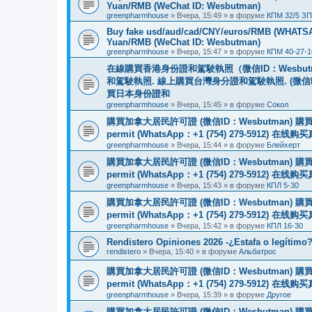
Yuan/RMB (WeChat ID: Wesbutman)
greenpharmhouse
»
Вчера, 15:49
» в форуме
КПМ 32/5 ЗП
Buy fake usd/aud/cad/CNY/euros/RMB (WHATSAPP
Yuan/RMB (WeChat ID: Wesbutman)
greenpharmhouse
»
Вчера, 15:47
» в форуме
КПМ 40-27-1
在線購買香港身份證和駕駛執照（微信ID：Wesbu
和駕駛執照. 線上購買台灣身分證和駕駛執照. (微信
買日本身份證和
greenpharmhouse
»
Вчера, 15:45
» в форуме
Сокол
購買加拿大居民許可證 (微信ID：Wesbutman) 購買歐
permit (WhatsApp：+1 (754) 279-5912) 在
greenpharmhouse
»
Вчера, 15:44
» в форуме
Блейхерт
購買加拿大居民許可證 (微信ID：Wesbutman) 購買歐
permit (WhatsApp：+1 (754) 279-5912) 在
greenpharmhouse
»
Вчера, 15:43
» в форуме
КПЛ 5-30
購買加拿大居民許可證 (微信ID：Wesbutman) 購買歐
permit (WhatsApp：+1 (754) 279-5912) 在
greenpharmhouse
»
Вчера, 15:42
» в форуме
КПЛ 16-30
Rendistero Opiniones 2026 -¿Estafa o legítimo
rendistero
»
Вчера, 15:40
» в форуме
Альбатрос
購買加拿大居民許可證 (微信ID：Wesbutman) 購買歐
permit (WhatsApp：+1 (754) 279-5912) 在
greenpharmhouse
»
Вчера, 15:39
» в форуме
Другое
購買加拿大居民許可證 (微信ID：Wesbutman) 購買歐