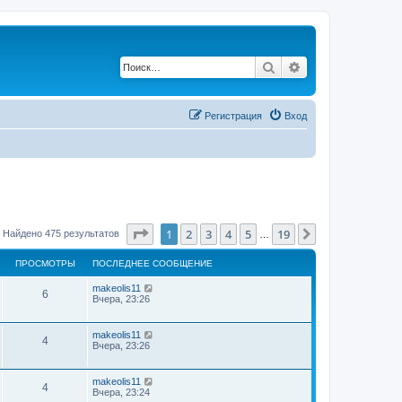
Поиск
Расширенный по
Регистрация
Вход
Страница
1
из
19
1
2
3
4
5
19
След.
Найдено 475 результатов
…
ПРОСМОТРЫ
ПОСЛЕДНЕЕ СООБЩЕНИЕ
makeolis11
6
Вчера, 23:26
makeolis11
4
Вчера, 23:26
makeolis11
4
Вчера, 23:24