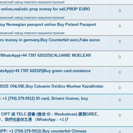
ановский завод тяжелого машиностроения
ls online,realistic prop money for sell,PROP EURO
0
ановский завод тяжелого машиностроения
Buy Norwegian passport online Buy Poland Passport
0
ановский завод тяжелого машиностроения
uro money in germany,Buy Counterfeit euro,Fake euros
0
ore WhatsApp(+44 7397 620325)CALUANIE MUELEAR
0
tsApp(+44 7397 620325)Buy green card,residence
0
IZE ONLINE,Buy Caluanie Oxidize Muelear Kazakhstan
0
+1 (754) 279-5912) ID card, Drivers license, buy
0
PT 或 TELC 證書 (微信 ID：Wesbutman) 購買GREE、
0
們也提供文憑 （WhatsApp：+1 (7
: +1 (754) 279-5912) Buy counterfeit Chinese
0