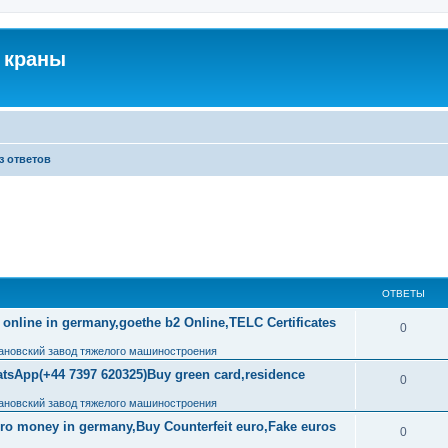
 краны
з ответов
ОТВЕТЫ
 online in germany,goethe b2 Online,TELC Certificates
0
ановский завод тяжелого машиностроения
tsApp(+44 7397 620325)Buy green card,residence
0
ановский завод тяжелого машиностроения
uro money in germany,Buy Counterfeit euro,Fake euros
0