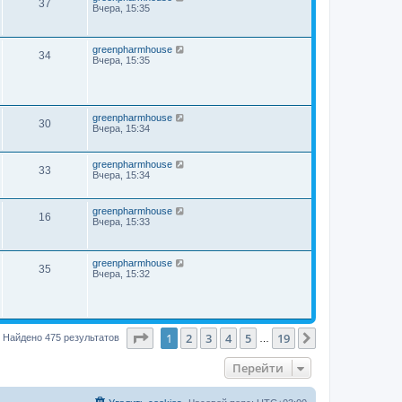
37
Вчера, 15:35
greenpharmhouse
34
Вчера, 15:35
greenpharmhouse
30
Вчера, 15:34
greenpharmhouse
33
Вчера, 15:34
greenpharmhouse
16
Вчера, 15:33
greenpharmhouse
35
Вчера, 15:32
Страница
1
из
19
1
2
3
4
5
19
След.
Найдено 475 результатов
…
Перейти