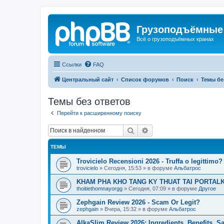
Грузоподъёмные
Всё о грузоподъёмных кранах
Ссылки
FAQ
Центральный сайт
Список форумов
Поиск
Темы бе
Темы без ответов
Перейти к расширенному поиску
Поиск
Расширенный поиск
ТЕМЫ
Trovicielo Recensioni 2026 - Truffa o legittimo?
trovicielo
»
Сегодня, 15:53
» в форуме
Альбатрос
KHAM PHA KHO TANG KY THUAT TAI PORTALK
thoitiethomnayorgg
»
Сегодня, 07:09
» в форуме
Другое
Zephgain Review 2026 - Scam Or Legit?
zephgain
»
Вчера, 15:32
» в форуме
Альбатрос
AlkaSlim Review 2026: Ingredients, Benefits, S