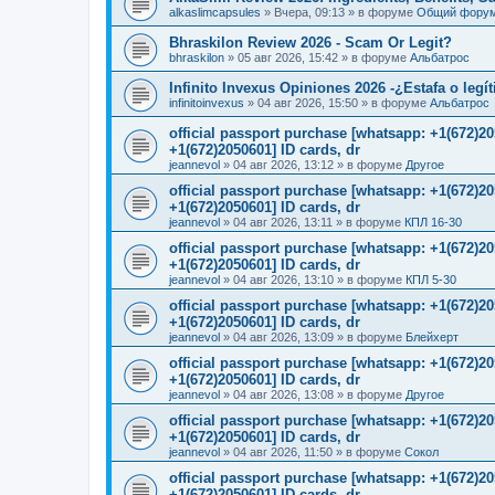
alkaslimcapsules
»
Вчера, 09:13
» в форуме
Общий фору
Bhraskilon Review 2026 - Scam Or Legit?
bhraskilon
»
05 авг 2026, 15:42
» в форуме
Альбатрос
Infinito Invexus Opiniones 2026 -¿Estafa o legí
infinitoinvexus
»
04 авг 2026, 15:50
» в форуме
Альбатрос
official passport purchase [whatsapp: +1(672)
+1(672)2050601] ID cards, dr
jeannevol
»
04 авг 2026, 13:12
» в форуме
Другое
official passport purchase [whatsapp: +1(672)
+1(672)2050601] ID cards, dr
jeannevol
»
04 авг 2026, 13:11
» в форуме
КПЛ 16-30
official passport purchase [whatsapp: +1(672)
+1(672)2050601] ID cards, dr
jeannevol
»
04 авг 2026, 13:10
» в форуме
КПЛ 5-30
official passport purchase [whatsapp: +1(672)
+1(672)2050601] ID cards, dr
jeannevol
»
04 авг 2026, 13:09
» в форуме
Блейхерт
official passport purchase [whatsapp: +1(672)
+1(672)2050601] ID cards, dr
jeannevol
»
04 авг 2026, 13:08
» в форуме
Другое
official passport purchase [whatsapp: +1(672)
+1(672)2050601] ID cards, dr
jeannevol
»
04 авг 2026, 11:50
» в форуме
Сокол
official passport purchase [whatsapp: +1(672)
+1(672)2050601] ID cards, dr