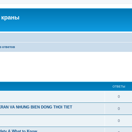
 краны
з ответов
ОТВЕТЫ
0
RAN VA NHUNG BIEN DONG THOI TIET
0
0
afety & What to Know