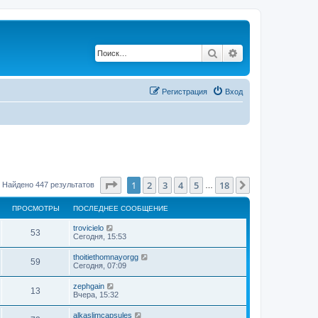
Поиск
Расширенный по
Регистрация
Вход
Страница
1
из
18
1
2
3
4
5
18
След.
Найдено 447 результатов
…
ПРОСМОТРЫ
ПОСЛЕДНЕЕ СООБЩЕНИЕ
trovicielo
53
Сегодня, 15:53
thoitiethomnayorgg
59
Сегодня, 07:09
zephgain
13
Вчера, 15:32
alkaslimcapsules