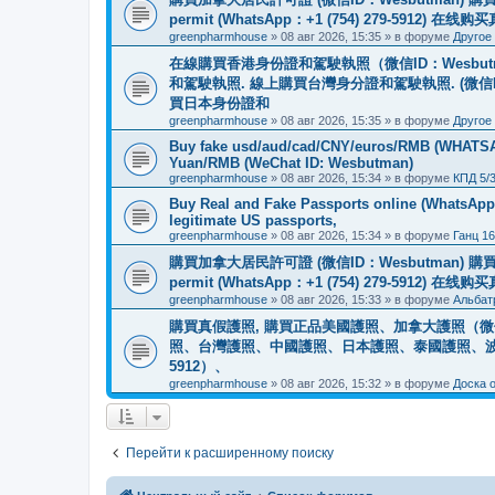
permit (WhatsApp：+1 (754) 279-5912) 在
greenpharmhouse
»
08 авг 2026, 15:35
» в форуме
Другое
在線購買香港身份證和駕駛執照（微信ID：Wesbu
和駕駛執照. 線上購買台灣身分證和駕駛執照. (微信
買日本身份證和
greenpharmhouse
»
08 авг 2026, 15:35
» в форуме
Другое
Buy fake usd/aud/cad/CNY/euros/RMB (WHATSAPP
Yuan/RMB (WeChat ID: Wesbutman)
greenpharmhouse
»
08 авг 2026, 15:34
» в форуме
КПД 5/
Buy Real and Fake Passports online (WhatsApp: 
legitimate US passports,
greenpharmhouse
»
08 авг 2026, 15:34
» в форуме
Ганц 16
購買加拿大居民許可證 (微信ID：Wesbutman) 購買歐
permit (WhatsApp：+1 (754) 279-5912) 在
greenpharmhouse
»
08 авг 2026, 15:33
» в форуме
Альбат
購買真假護照, 購買正品美國護照、加拿大護照（微信
照、台灣護照、中國護照、日本護照、泰國護照、波蘭護照、
5912）、
greenpharmhouse
»
08 авг 2026, 15:32
» в форуме
Доска 
Перейти к расширенному поиску