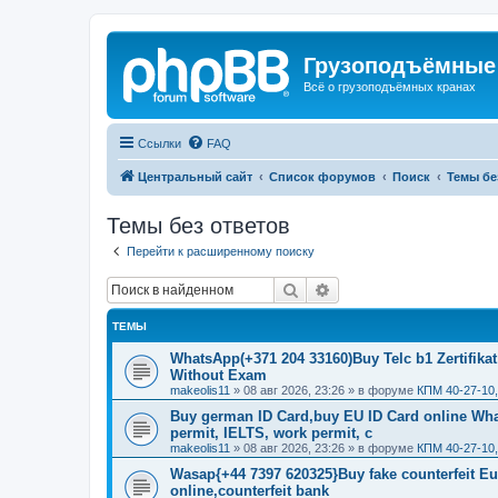
Грузоподъёмные
Всё о грузоподъёмных кранах
Ссылки
FAQ
Центральный сайт
Список форумов
Поиск
Темы бе
Темы без ответов
Перейти к расширенному поиску
Поиск
Расширенный поиск
ТЕМЫ
WhatsApp(+371 204 33160)Buy Telc b1 Zertifikat
Without Exam
makeolis11
»
08 авг 2026, 23:26
» в форуме
КПМ 40-27-10
Buy german ID Card,buy EU ID Card online Wha
permit, IELTS, work permit, c
makeolis11
»
08 авг 2026, 23:26
» в форуме
КПМ 40-27-10
Wasap{+44 7397 620325}Buy fake counterfeit E
online,counterfeit bank