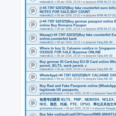
makeolis11
»
08 авг 2026, 23:24
» в форуме
КПМ 40-27-10
(+44 7397 620325)Buy fake counterfeit euro bil
NOTES FOR SALE,BUY COUNT
makeolis11
»
08 авг 2026, 23:22
» в форуме
КПМ 40-27-10
(+44 7397 620325)Buy german passport online 
online Buy Romania Passpor
makeolis11
»
08 авг 2026, 23:22
» в форуме
КПМ 40-27-10
Wasap{+44 7397 620325}Buy fake counterfeit E
online,counterfeit bank
makeolis11
»
08 авг 2026, 23:21
» в форуме
Ганц 5/6–30
Where to buy 1L Caluanie oxidize in Singap
OXIDIZE FOR SALE Myanmar ONLINE
makeolis11
»
08 авг 2026, 23:19
» в форуме
Ганц 5/6–30
Buy german ID Card,buy EU ID Card online Wha
permit, IELTS, work permit, c
makeolis11
»
08 авг 2026, 23:19
» в форуме
Ганц 5/6–30
WhatsApp(+44 7397 620325)BUY CALUANIE OXID
makeolis11
»
08 авг 2026, 23:18
» в форуме
Ганц 5/6–30
Buy Real and Fake Passports online (WhatsApp: 
legitimate US passports,
greenpharmhouse
»
08 авг 2026, 15:50
» в форуме
Ганц 5/
無需考試購買 IELTS、PMP、NEBOSH、NCLEX、CI
NCE、雅思、托福、PTE、CPSO、學位及其他文件。我
greenpharmhouse
»
08 авг 2026, 15:50
» в форуме
Кондор
Buy fake usd/aud/cad/CNY/euros/RMB (WHATSAPP