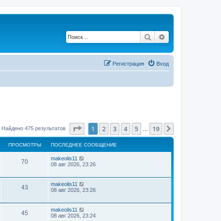
Поиск
Расширенный по
Регистрация
Вход
Страница
1
из
19
1
2
3
4
5
19
След.
Найдено 475 результатов
…
ПРОСМОТРЫ
ПОСЛЕДНЕЕ СООБЩЕНИЕ
makeolis11
70
08 авг 2026, 23:26
makeolis11
43
08 авг 2026, 23:26
makeolis11
45
08 авг 2026, 23:24