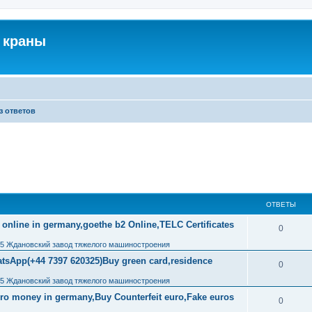
 краны
з ответов
ОТВЕТЫ
 online in germany,goethe b2 Online,TELC Certificates
0
,5 Ждановский завод тяжелого машиностроения
tsApp(+44 7397 620325)Buy green card,residence
0
,5 Ждановский завод тяжелого машиностроения
uro money in germany,Buy Counterfeit euro,Fake euros
0