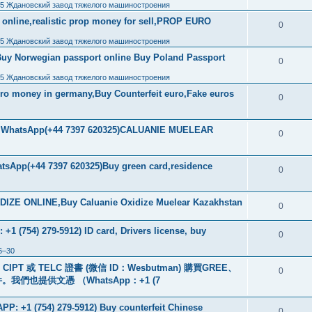
,5 Ждановский завод тяжелого машиностроения
ls online,realistic prop money for sell,PROP EURO
0
,5 Ждановский завод тяжелого машиностроения
Buy Norwegian passport online Buy Poland Passport
0
,5 Ждановский завод тяжелого машиностроения
uro money in germany,Buy Counterfeit euro,Fake euros
0
ore WhatsApp(+44 7397 620325)CALUANIE MUELEAR
0
tsApp(+44 7397 620325)Buy green card,residence
0
IZE ONLINE,Buy Caluanie Oxidize Muelear Kazakhstan
0
+1 (754) 279-5912) ID card, Drivers license, buy
0
6–30
PT 或 TELC 證書 (微信 ID：Wesbutman) 購買GREE、
0
們也提供文憑 （WhatsApp：+1 (7
: +1 (754) 279-5912) Buy counterfeit Chinese
0