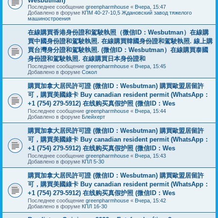
Wesbutman)
Последнее сообщение
greenpharmhouse
«
Вчера, 15:47
Добавлено в форуме
КПМ 40-27-10,5 Ждановский завод тяжелого
машиностроения
在線購買香港身份證和駕駛執照（微信ID：Wesbutman）在線購
買中國身份證和駕駛執照. 在線購買韓國身份證和駕駛執照. 線上購
買台灣身分證和駕駛執照. (微信ID：Wesbutman）在線購買泰國
身份證和駕駛執照. 在線購買日本身份證和
Последнее сообщение
greenpharmhouse
«
Вчера, 15:45
Добавлено в форуме
Сокол
購買加拿大居民許可證 (微信ID：Wesbutman) 購買歐盟居留許
可，購買美國綠卡 Buy canadian resident permit (WhatsApp：
+1 (754) 279-5912) 在线购买真假护照 (微信ID：Wes
Последнее сообщение
greenpharmhouse
«
Вчера, 15:44
Добавлено в форуме
Блейхерт
購買加拿大居民許可證 (微信ID：Wesbutman) 購買歐盟居留許
可，購買美國綠卡 Buy canadian resident permit (WhatsApp：
+1 (754) 279-5912) 在线购买真假护照 (微信ID：Wes
Последнее сообщение
greenpharmhouse
«
Вчера, 15:43
Добавлено в форуме
КПЛ 5-30
購買加拿大居民許可證 (微信ID：Wesbutman) 購買歐盟居留許
可，購買美國綠卡 Buy canadian resident permit (WhatsApp：
+1 (754) 279-5912) 在线购买真假护照 (微信ID：Wes
Последнее сообщение
greenpharmhouse
«
Вчера, 15:42
Добавлено в форуме
КПЛ 16-30