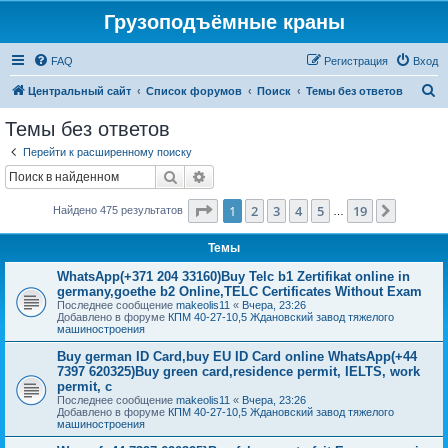
Грузоподъёмные краны
FAQ
Регистрация
Вход
П
Центральный сайт
Список форумов
Поиск
Темы без ответов
о
Темы без ответов
и
Перейти к расширенному поиску
с
Поиск
Расширенный поиск
к
Страница
1
из
19
1
2
3
4
5
19
След.
Найдено 475 результатов
…
Темы
WhatsApp(+371 204 33160)Buy Telc b1 Zertifikat online in
germany,goethe b2 Online,TELC Certificates Without Exam
Последнее сообщение
makeolis11
«
Вчера, 23:26
Добавлено в форуме
КПМ 40-27-10,5 Ждановский завод тяжелого
машиностроения
Buy german ID Card,buy EU ID Card online WhatsApp(+44
7397 620325)Buy green card,residence permit, IELTS, work
permit, c
Последнее сообщение
makeolis11
«
Вчера, 23:26
Добавлено в форуме
КПМ 40-27-10,5 Ждановский завод тяжелого
машиностроения