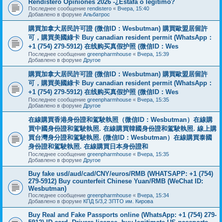
Rendistero Opiniones 2026 -¿Estafa o legítimo?
Последнее сообщение
rendistero
«
Вчера, 15:40
Добавлено в форуме
Альбатрос
購買加拿大居民許可證 (微信ID：Wesbutman) 購買歐盟居留許
可，購買美國綠卡 Buy canadian resident permit (WhatsApp：
+1 (754) 279-5912) 在线购买真假护照 (微信ID：Wes
Последнее сообщение
greenpharmhouse
«
Вчера, 15:39
Добавлено в форуме
Другое
購買加拿大居民許可證 (微信ID：Wesbutman) 購買歐盟居留許
可，購買美國綠卡 Buy canadian resident permit (WhatsApp：
+1 (754) 279-5912) 在线购买真假护照 (微信ID：Wes
Последнее сообщение
greenpharmhouse
«
Вчера, 15:35
Добавлено в форуме
Другое
在線購買香港身份證和駕駛執照（微信ID：Wesbutman）在線購
買中國身份證和駕駛執照. 在線購買韓國身份證和駕駛執照. 線上購
買台灣身分證和駕駛執照. (微信ID：Wesbutman）在線購買泰國
身份證和駕駛執照. 在線購買日本身份證和
Последнее сообщение
greenpharmhouse
«
Вчера, 15:35
Добавлено в форуме
Другое
Buy fake usd/aud/cad/CNY/euros/RMB (WHATSAPP: +1 (754)
279-5912) Buy counterfeit Chinese Yuan/RMB (WeChat ID:
Wesbutman)
Последнее сообщение
greenpharmhouse
«
Вчера, 15:34
Добавлено в форуме
КПД 5/3,2 ЗПТО им. Кирова
Buy Real and Fake Passports online (WhatsApp: +1 (754) 279-