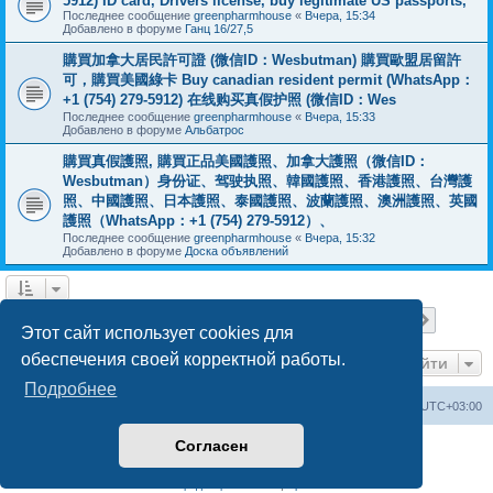
5912) ID card, Drivers license, buy legitimate US passports,
Последнее сообщение
greenpharmhouse
«
Вчера, 15:34
Добавлено в форуме
Ганц 16/27,5
購買加拿大居民許可證 (微信ID：Wesbutman) 購買歐盟居留許
可，購買美國綠卡 Buy canadian resident permit (WhatsApp：
+1 (754) 279-5912) 在线购买真假护照 (微信ID：Wes
Последнее сообщение
greenpharmhouse
«
Вчера, 15:33
Добавлено в форуме
Альбатрос
購買真假護照, 購買正品美國護照、加拿大護照（微信ID：
Wesbutman）身份证、驾驶执照、韓國護照、香港護照、台灣護
照、中國護照、日本護照、泰國護照、波蘭護照、澳洲護照、英國
護照（WhatsApp：+1 (754) 279-5912）、
Последнее сообщение
greenpharmhouse
«
Вчера, 15:32
Добавлено в форуме
Доска объявлений
Страница
1
из
19
1
2
3
4
5
19
След.
Найдено 475 результатов
…
Этот сайт использует cookies для
обеспечения своей корректной работы.
Перейти
Подробнее
Центральный сайт
Список форумов
Часовой пояс:
UTC+03:00
Согласен
Создано на основе
phpBB
® Forum Software © phpBB Limited
Русская поддержка phpBB
Конфиденциальность
|
Правила