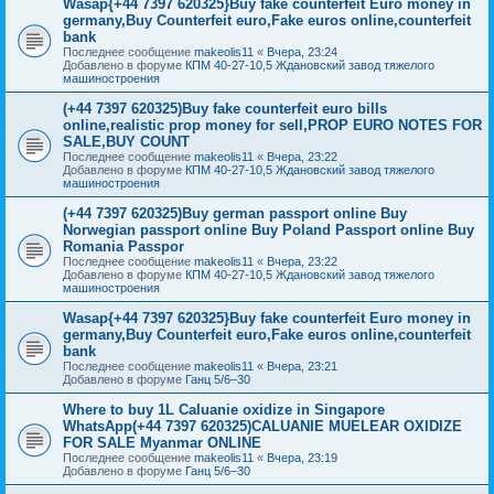
Wasap{+44 7397 620325}Buy fake counterfeit Euro money in
germany,Buy Counterfeit euro,Fake euros online,counterfeit
bank
Последнее сообщение
makeolis11
«
Вчера, 23:24
Добавлено в форуме
КПМ 40-27-10,5 Ждановский завод тяжелого
машиностроения
(+44 7397 620325)Buy fake counterfeit euro bills
online,realistic prop money for sell,PROP EURO NOTES FOR
SALE,BUY COUNT
Последнее сообщение
makeolis11
«
Вчера, 23:22
Добавлено в форуме
КПМ 40-27-10,5 Ждановский завод тяжелого
машиностроения
(+44 7397 620325)Buy german passport online Buy
Norwegian passport online Buy Poland Passport online Buy
Romania Passpor
Последнее сообщение
makeolis11
«
Вчера, 23:22
Добавлено в форуме
КПМ 40-27-10,5 Ждановский завод тяжелого
машиностроения
Wasap{+44 7397 620325}Buy fake counterfeit Euro money in
germany,Buy Counterfeit euro,Fake euros online,counterfeit
bank
Последнее сообщение
makeolis11
«
Вчера, 23:21
Добавлено в форуме
Ганц 5/6–30
Where to buy 1L Caluanie oxidize in Singapore
WhatsApp(+44 7397 620325)CALUANIE MUELEAR OXIDIZE
FOR SALE Myanmar ONLINE
Последнее сообщение
makeolis11
«
Вчера, 23:19
Добавлено в форуме
Ганц 5/6–30