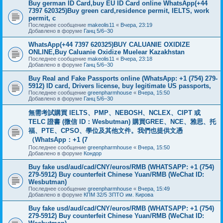
Buy german ID Card,buy EU ID Card online WhatsApp(+44
7397 620325)Buy green card,residence permit, IELTS, work
permit, c
Последнее сообщение
makeolis11
«
Вчера, 23:19
Добавлено в форуме
Ганц 5/6–30
WhatsApp(+44 7397 620325)BUY CALUANIE OXIDIZE
ONLINE,Buy Caluanie Oxidize Muelear Kazakhstan
Последнее сообщение
makeolis11
«
Вчера, 23:18
Добавлено в форуме
Ганц 5/6–30
Buy Real and Fake Passports online (WhatsApp: +1 (754) 279-
5912) ID card, Drivers license, buy legitimate US passports,
Последнее сообщение
greenpharmhouse
«
Вчера, 15:50
Добавлено в форуме
Ганц 5/6–30
無需考試購買 IELTS、PMP、NEBOSH、NCLEX、CIPT 或
TELC 證書 (微信 ID：Wesbutman) 購買GREE、NCE、雅思、托
福、PTE、CPSO、學位及其他文件。我們也提供文憑
（WhatsApp：+1 (7
Последнее сообщение
greenpharmhouse
«
Вчера, 15:50
Добавлено в форуме
Кондор
Buy fake usd/aud/cad/CNY/euros/RMB (WHATSAPP: +1 (754)
279-5912) Buy counterfeit Chinese Yuan/RMB (WeChat ID:
Wesbutman)
Последнее сообщение
greenpharmhouse
«
Вчера, 15:49
Добавлено в форуме
КПМ 32/5 ЗПТО им. Кирова
Buy fake usd/aud/cad/CNY/euros/RMB (WHATSAPP: +1 (754)
279-5912) Buy counterfeit Chinese Yuan/RMB (WeChat ID: