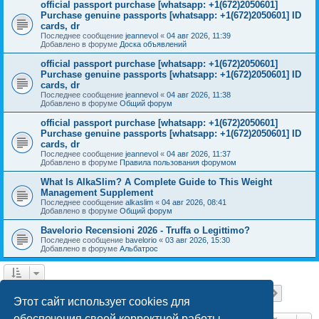
official passport purchase [whatsapp: +1(672)2050601]
Purchase genuine passports [whatsapp: +1(672)2050601] ID
cards, dr
Последнее сообщение
jeannevol
«
04 авг 2026, 11:39
Добавлено в форуме
Доска объявлений
official passport purchase [whatsapp: +1(672)2050601]
Purchase genuine passports [whatsapp: +1(672)2050601] ID
cards, dr
Последнее сообщение
jeannevol
«
04 авг 2026, 11:38
Добавлено в форуме
Общий форум
official passport purchase [whatsapp: +1(672)2050601]
Purchase genuine passports [whatsapp: +1(672)2050601] ID
cards, dr
Последнее сообщение
jeannevol
«
04 авг 2026, 11:37
Добавлено в форуме
Правила пользования форумом
What Is AlkaSlim? A Complete Guide to This Weight
Management Supplement
Последнее сообщение
alkaslim
«
04 авг 2026, 08:41
Добавлено в форуме
Общий форум
Bavelorio Recensioni 2026 - Truffa o Legittimo?
Последнее сообщение
bavelorio
«
03 авг 2026, 15:30
Добавлено в форуме
Альбатрос
Страница
1
из
18
1
2
3
4
5
18
След.
Найдено 447 результатов
…
Этот сайт использует cookies для
обеспечения своей корректной работы.