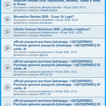
AlkaSlim Review 2026: Ingredients, Benefits, Safety & What
to Know
Последнее сообщение
alkaslimcapsules
«
06 авг 2026, 09:13
Добавлено в форуме
Общий форум
Bhraskilon Review 2026 - Scam Or Legit?
Последнее сообщение
bhraskilon
«
05 авг 2026, 15:42
Добавлено в форуме
Альбатрос
Infinito Invexus Opiniones 2026 -¿Estafa o legítimo?
Последнее сообщение
infinitoinvexus
«
04 авг 2026, 15:50
Добавлено в форуме
Альбатрос
official passport purchase [whatsapp: +1(672)2050601]
Purchase genuine passports [whatsapp: +1(672)2050601] ID
cards, dr
Последнее сообщение
jeannevol
«
04 авг 2026, 13:12
Добавлено в форуме
Другое
official passport purchase [whatsapp: +1(672)2050601]
Purchase genuine passports [whatsapp: +1(672)2050601] ID
cards, dr
Последнее сообщение
jeannevol
«
04 авг 2026, 13:11
Добавлено в форуме
КПЛ 16-30
official passport purchase [whatsapp: +1(672)2050601]
Purchase genuine passports [whatsapp: +1(672)2050601] ID
cards, dr
Последнее сообщение
jeannevol
«
04 авг 2026, 13:10
Добавлено в форуме
КПЛ 5-30
official passport purchase [whatsapp: +1(672)2050601]
Purchase genuine passports [whatsapp: +1(672)2050601] ID