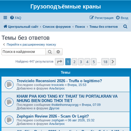
Грузоподъёмные краны
FAQ
Регистрация
Вход
П
Центральный сайт
Список форумов
Поиск
Темы без ответов
о
Темы без ответов
и
Перейти к расширенному поиску
с
Поиск
Расширенный поиск
к
Страница
1
из
18
1
2
3
4
5
18
След.
Найдено 447 результатов
…
Темы
Trovicielo Recensioni 2026 - Truffa o legittimo?
Последнее сообщение
trovicielo
«
Вчера, 15:53
Добавлено в форуме
Альбатрос
KHAM PHA KHO TANG KY THUAT TAI PORTALKRAN VA
NHUNG BIEN DONG THOI TIET
Последнее сообщение
thoitiethomnayorgg
«
Вчера, 07:09
Добавлено в форуме
Другое
Zephgain Review 2026 - Scam Or Legit?
Последнее сообщение
zephgain
«
06 авг 2026, 15:32
Добавлено в форуме
Альбатрос