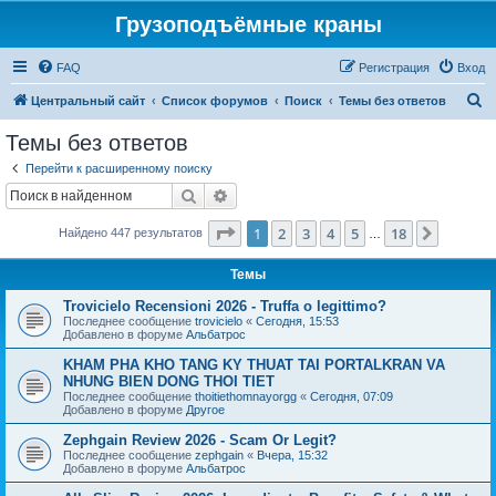
Грузоподъёмные краны
FAQ
Регистрация
Вход
П
Центральный сайт
Список форумов
Поиск
Темы без ответов
о
Темы без ответов
и
Перейти к расширенному поиску
с
Поиск
Расширенный поиск
к
Страница
1
из
18
1
2
3
4
5
18
След.
Найдено 447 результатов
…
Темы
Trovicielo Recensioni 2026 - Truffa o legittimo?
Последнее сообщение
trovicielo
«
Сегодня, 15:53
Добавлено в форуме
Альбатрос
KHAM PHA KHO TANG KY THUAT TAI PORTALKRAN VA
NHUNG BIEN DONG THOI TIET
Последнее сообщение
thoitiethomnayorgg
«
Сегодня, 07:09
Добавлено в форуме
Другое
Zephgain Review 2026 - Scam Or Legit?
Последнее сообщение
zephgain
«
Вчера, 15:32
Добавлено в форуме
Альбатрос