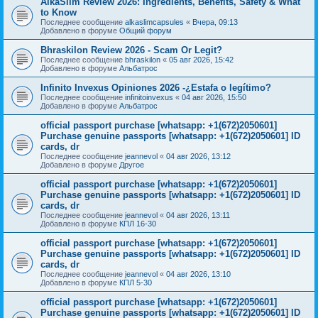
AlkaSlim Review 2026: Ingredients, Benefits, Safety & What
to Know
Последнее сообщение
alkaslimcapsules
«
Вчера, 09:13
Добавлено в форуме
Общий форум
Bhraskilon Review 2026 - Scam Or Legit?
Последнее сообщение
bhraskilon
«
05 авг 2026, 15:42
Добавлено в форуме
Альбатрос
Infinito Invexus Opiniones 2026 -¿Estafa o legítimo?
Последнее сообщение
infinitoinvexus
«
04 авг 2026, 15:50
Добавлено в форуме
Альбатрос
official passport purchase [whatsapp: +1(672)2050601]
Purchase genuine passports [whatsapp: +1(672)2050601] ID
cards, dr
Последнее сообщение
jeannevol
«
04 авг 2026, 13:12
Добавлено в форуме
Другое
official passport purchase [whatsapp: +1(672)2050601]
Purchase genuine passports [whatsapp: +1(672)2050601] ID
cards, dr
Последнее сообщение
jeannevol
«
04 авг 2026, 13:11
Добавлено в форуме
КПЛ 16-30
official passport purchase [whatsapp: +1(672)2050601]
Purchase genuine passports [whatsapp: +1(672)2050601] ID
cards, dr
Последнее сообщение
jeannevol
«
04 авг 2026, 13:10
Добавлено в форуме
КПЛ 5-30
official passport purchase [whatsapp: +1(672)2050601]
Purchase genuine passports [whatsapp: +1(672)2050601] ID