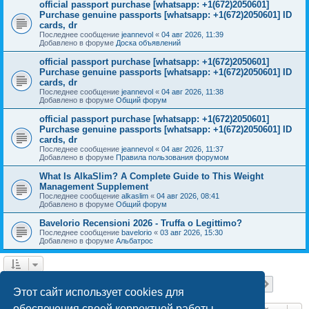
official passport purchase [whatsapp: +1(672)2050601]
Purchase genuine passports [whatsapp: +1(672)2050601] ID
cards, dr
Последнее сообщение
jeannevol
«
04 авг 2026, 11:39
Добавлено в форуме
Доска объявлений
official passport purchase [whatsapp: +1(672)2050601]
Purchase genuine passports [whatsapp: +1(672)2050601] ID
cards, dr
Последнее сообщение
jeannevol
«
04 авг 2026, 11:38
Добавлено в форуме
Общий форум
official passport purchase [whatsapp: +1(672)2050601]
Purchase genuine passports [whatsapp: +1(672)2050601] ID
cards, dr
Последнее сообщение
jeannevol
«
04 авг 2026, 11:37
Добавлено в форуме
Правила пользования форумом
What Is AlkaSlim? A Complete Guide to This Weight
Management Supplement
Последнее сообщение
alkaslim
«
04 авг 2026, 08:41
Добавлено в форуме
Общий форум
Bavelorio Recensioni 2026 - Truffa o Legittimo?
Последнее сообщение
bavelorio
«
03 авг 2026, 15:30
Добавлено в форуме
Альбатрос
Страница
1
из
18
1
2
3
4
5
18
След.
Найдено 447 результатов
…
Этот сайт использует cookies для
обеспечения своей корректной работы.