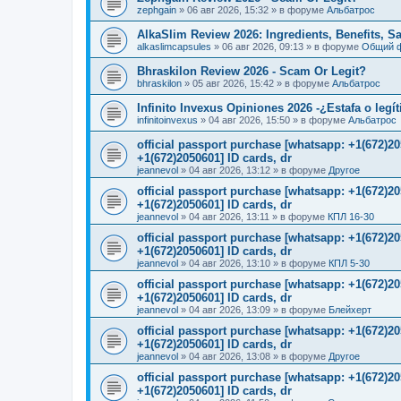
zephgain
»
06 авг 2026, 15:32
» в форуме
Альбатрос
AlkaSlim Review 2026: Ingredients, Benefits, S
alkaslimcapsules
»
06 авг 2026, 09:13
» в форуме
Общий 
Bhraskilon Review 2026 - Scam Or Legit?
bhraskilon
»
05 авг 2026, 15:42
» в форуме
Альбатрос
Infinito Invexus Opiniones 2026 -¿Estafa o legí
infinitoinvexus
»
04 авг 2026, 15:50
» в форуме
Альбатрос
official passport purchase [whatsapp: +1(672)
+1(672)2050601] ID cards, dr
jeannevol
»
04 авг 2026, 13:12
» в форуме
Другое
official passport purchase [whatsapp: +1(672)
+1(672)2050601] ID cards, dr
jeannevol
»
04 авг 2026, 13:11
» в форуме
КПЛ 16-30
official passport purchase [whatsapp: +1(672)
+1(672)2050601] ID cards, dr
jeannevol
»
04 авг 2026, 13:10
» в форуме
КПЛ 5-30
official passport purchase [whatsapp: +1(672)
+1(672)2050601] ID cards, dr
jeannevol
»
04 авг 2026, 13:09
» в форуме
Блейхерт
official passport purchase [whatsapp: +1(672)
+1(672)2050601] ID cards, dr
jeannevol
»
04 авг 2026, 13:08
» в форуме
Другое
official passport purchase [whatsapp: +1(672)
+1(672)2050601] ID cards, dr