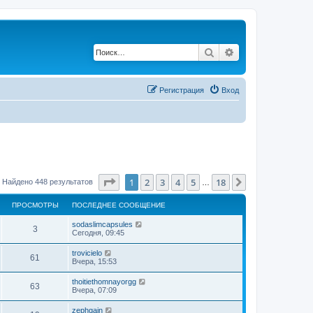
Поиск
Расширенный по
Регистрация
Вход
Страница
1
из
18
1
2
3
4
5
18
След.
Найдено 448 результатов
…
ПРОСМОТРЫ
ПОСЛЕДНЕЕ СООБЩЕНИЕ
sodaslimcapsules
3
Сегодня, 09:45
trovicielo
61
Вчера, 15:53
thoitiethomnayorgg
63
Вчера, 07:09
zephgain