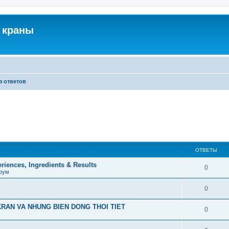
 краны
з ответов
ОТВЕТЫ
iences, Ingredients & Results
0
рум
0
RAN VA NHUNG BIEN DONG THOI TIET
0