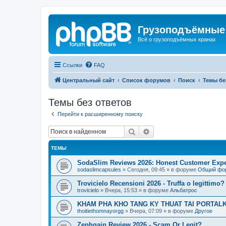
Грузоподъёмные
Всё о грузоподъёмных кранах
Ссылки
FAQ
Центральный сайт
Список форумов
Поиск
Темы бе
Темы без ответов
Перейти к расширенному поиску
Поиск
Расширенный поиск
ТЕМЫ
SodaSlim Reviews 2026: Honest Customer Exper
sodaslimcapsules
»
Сегодня, 09:45
» в форуме
Общий фо
Trovicielo Recensioni 2026 - Truffa o legittimo?
trovicielo
»
Вчера, 15:53
» в форуме
Альбатрос
KHAM PHA KHO TANG KY THUAT TAI PORTALK
thoitiethomnayorgg
»
Вчера, 07:09
» в форуме
Другое
Zephgain Review 2026 - Scam Or Legit?