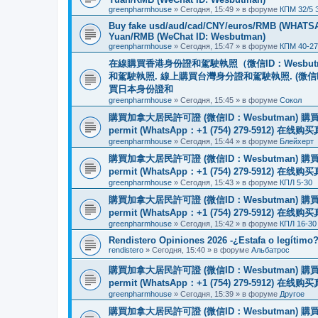
greenpharmhouse
»
Сегодня, 15:49
» в форуме
КПМ 32/5 
Buy fake usd/aud/cad/CNY/euros/RMB (WHATSAPP
Yuan/RMB (WeChat ID: Wesbutman)
greenpharmhouse
»
Сегодня, 15:47
» в форуме
КПМ 40-27
在線購買香港身份證和駕駛執照（微信ID：Wesbu
和駕駛執照. 線上購買台灣身分證和駕駛執照. (微信
買日本身份證和
greenpharmhouse
»
Сегодня, 15:45
» в форуме
Сокол
購買加拿大居民許可證 (微信ID：Wesbutman) 購買歐
permit (WhatsApp：+1 (754) 279-5912) 在
greenpharmhouse
»
Сегодня, 15:44
» в форуме
Блейхерт
購買加拿大居民許可證 (微信ID：Wesbutman) 購買歐
permit (WhatsApp：+1 (754) 279-5912) 在
greenpharmhouse
»
Сегодня, 15:43
» в форуме
КПЛ 5-30
購買加拿大居民許可證 (微信ID：Wesbutman) 購買歐
permit (WhatsApp：+1 (754) 279-5912) 在
greenpharmhouse
»
Сегодня, 15:42
» в форуме
КПЛ 16-30
Rendistero Opiniones 2026 -¿Estafa o legítimo
rendistero
»
Сегодня, 15:40
» в форуме
Альбатрос
購買加拿大居民許可證 (微信ID：Wesbutman) 購買歐
permit (WhatsApp：+1 (754) 279-5912) 在
greenpharmhouse
»
Сегодня, 15:39
» в форуме
Другое
購買加拿大居民許可證 (微信ID：Wesbutman) 購買歐