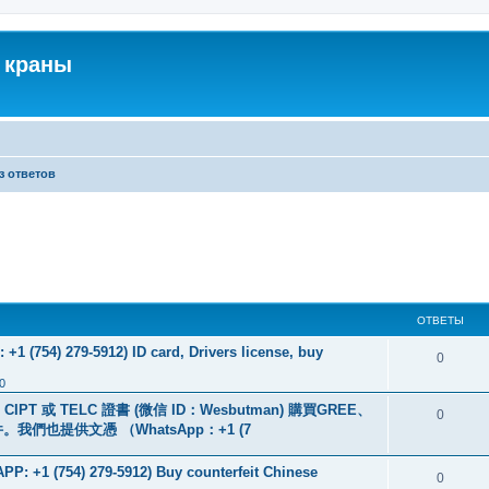
 краны
з ответов
ОТВЕТЫ
+1 (754) 279-5912) ID card, Drivers license, buy
0
0
PT 或 TELC 證書 (微信 ID：Wesbutman) 購買GREE、
0
們也提供文憑 （WhatsApp：+1 (7
: +1 (754) 279-5912) Buy counterfeit Chinese
0