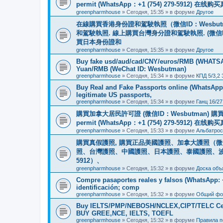
permit (WhatsApp：+1 (754) 279-5912) 在
greenpharmhouse
»
Сегодня, 15:35
» в форуме
Другое
在線購買香港身份證和駕駛執照（微信ID：Wesbu
和駕駛執照. 線上購買台灣身分證和駕駛執照. (微信
買日本身份證和
greenpharmhouse
»
Сегодня, 15:35
» в форуме
Другое
Buy fake usd/aud/cad/CNY/euros/RMB (WHATSAPP
Yuan/RMB (WeChat ID: Wesbutman)
greenpharmhouse
»
Сегодня, 15:34
» в форуме
КПД 5/3,2
Buy Real and Fake Passports online (WhatsApp: 
legitimate US passports,
greenpharmhouse
»
Сегодня, 15:34
» в форуме
Ганц 16/27
購買加拿大居民許可證 (微信ID：Wesbutman) 購買歐
permit (WhatsApp：+1 (754) 279-5912) 在
greenpharmhouse
»
Сегодня, 15:33
» в форуме
Альбатрос
購買真假護照, 購買正品美國護照、加拿大護照（微信
照、台灣護照、中國護照、日本護照、泰國護照、波蘭護照、
5912）、
greenpharmhouse
»
Сегодня, 15:32
» в форуме
Доска объ
Compre pasaportes reales y falsos (WhatsApp: +1
identificación; comp
greenpharmhouse
»
Сегодня, 15:32
» в форуме
Общий фо
Buy IELTS/PMP/NEBOSH/NCLEX,CIPT/TELC Certif
BUY GREE,NCE, IELTS, TOEFL
greenpharmhouse
»
Сегодня, 15:32
» в форуме
Правила 