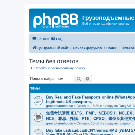
Грузоподъёмные
Всё о грузоподъёмных кранах
Ссылки
FAQ
Центральный сайт
Список форумов
Поиск
Темы бе
Темы без ответов
Перейти к расширенному поиску
Поиск
Расширенный поиск
ТЕМЫ
Buy Real and Fake Passports online (WhatsApp: 
legitimate US passports,
greenpharmhouse
»
Сегодня, 15:50
» в форуме
Ганц 5/6–3
無需考試購買 IELTS、PMP、NEBOSH、NCLEX、CI
NCE、雅思、托福、PTE、CPSO、學位及其他文件。我
greenpharmhouse
»
Сегодня, 15:50
» в форуме
Кондор
Buy fake usd/aud/cad/CNY/euros/RMB (WHATSAPP
Yuan/RMB (WeChat ID: Wesbutman)