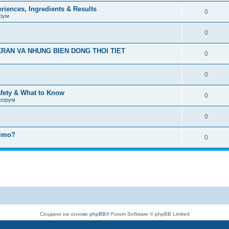
iences, Ingredients & Results
0
рум
0
RAN VA NHUNG BIEN DONG THOI TIET
0
0
afety & What to Know
0
форум
0
timo?
0
Создано на основе
phpBB
® Forum Software © phpBB Limited
Русская поддержка phpBB