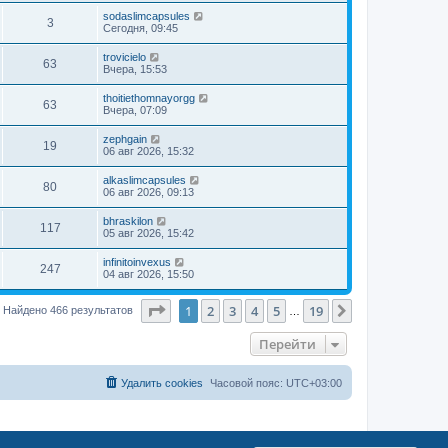
sodaslimcapsules
3
Сегодня, 09:45
trovicielo
63
Вчера, 15:53
thoitiethomnayorgg
63
Вчера, 07:09
zephgain
19
06 авг 2026, 15:32
alkaslimcapsules
80
06 авг 2026, 09:13
bhraskilon
117
05 авг 2026, 15:42
infinitoinvexus
247
04 авг 2026, 15:50
Страница
1
из
19
1
2
3
4
5
19
След.
Найдено 466 результатов
…
Перейти
Удалить cookies
Часовой пояс:
UTC+03:00