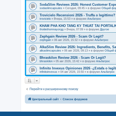
SodaSlim Reviews 2026: Honest Customer Exper
sodaslimcapsules
»
Сегодня, 09:45
» в форуме
Общий фо
Trovicielo Recensioni 2026 - Truffa o legittimo?
trovicielo
»
Вчера, 15:53
» в форуме
Альбатрос
KHAM PHA KHO TANG KY THUAT TAI PORTALK
thoitiethomnayorgg
»
Вчера, 07:09
» в форуме
Другое
Zephgain Review 2026 - Scam Or Legit?
zephgain
»
06 авг 2026, 15:32
» в форуме
Альбатрос
AlkaSlim Review 2026: Ingredients, Benefits, S
alkaslimcapsules
»
06 авг 2026, 09:13
» в форуме
Общий 
Bhraskilon Review 2026 - Scam Or Legit?
bhraskilon
»
05 авг 2026, 15:42
» в форуме
Альбатрос
Infinito Invexus Opiniones 2026 -¿Estafa o legí
infinitoinvexus
»
04 авг 2026, 15:50
» в форуме
Альбатрос
Перейти к расширенному поиску
Центральный сайт
Список форумов