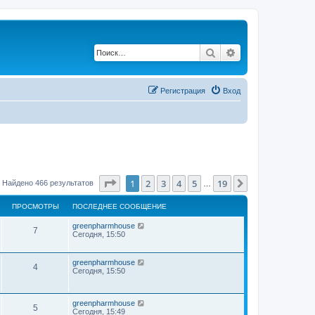
Поиск
Расширенный по
Регистрация
Вход
Страница
1
из
19
1
2
3
4
5
19
След.
Найдено 466 результатов
…
ПРОСМОТРЫ
ПОСЛЕДНЕЕ СООБЩЕНИЕ
greenpharmhouse
7
Сегодня, 15:50
greenpharmhouse
4
Сегодня, 15:50
greenpharmhouse
5
Сегодня, 15:49