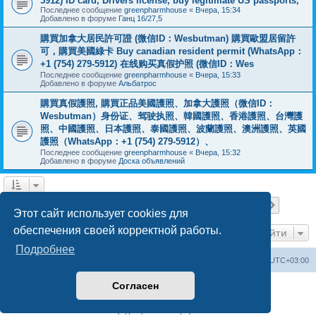
5912) ID card, Drivers license, buy legitimate US passports,
Последнее сообщение
greenpharmhouse
«
Вчера, 15:34
Добавлено в форуме
Ганц 16/27,5
購買加拿大居民許可證 (微信ID：Wesbutman) 購買歐盟居留許
可，購買美國綠卡 Buy canadian resident permit (WhatsApp：
+1 (754) 279-5912) 在线购买真假护照 (微信ID：Wes
Последнее сообщение
greenpharmhouse
«
Вчера, 15:33
Добавлено в форуме
Альбатрос
購買真假護照, 購買正品美國護照、加拿大護照（微信ID：
Wesbutman）身份证、驾驶执照、韓國護照、香港護照、台灣護
照、中國護照、日本護照、泰國護照、波蘭護照、澳洲護照、英國
護照（WhatsApp：+1 (754) 279-5912）、
Последнее сообщение
greenpharmhouse
«
Вчера, 15:32
Добавлено в форуме
Доска объявлений
Страница
1
из
19
1
2
3
4
5
19
След.
Найдено 475 результатов
…
Этот сайт использует cookies для
обеспечения своей корректной работы.
Перейти
Подробнее
Центральный сайт
Список форумов
Часовой пояс:
UTC+03:00
Согласен
Создано на основе
phpBB
® Forum Software © phpBB Limited
Русская поддержка phpBB
Конфиденциальность
|
Правила