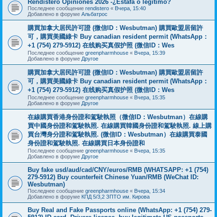
Rendistero Opiniones 2026 -¿Estafa o legítimo?
Последнее сообщение
rendistero
«
Вчера, 15:40
Добавлено в форуме
Альбатрос
購買加拿大居民許可證 (微信ID：Wesbutman) 購買歐盟居留許
可，購買美國綠卡 Buy canadian resident permit (WhatsApp：
+1 (754) 279-5912) 在线购买真假护照 (微信ID：Wes
Последнее сообщение
greenpharmhouse
«
Вчера, 15:39
Добавлено в форуме
Другое
購買加拿大居民許可證 (微信ID：Wesbutman) 購買歐盟居留許
可，購買美國綠卡 Buy canadian resident permit (WhatsApp：
+1 (754) 279-5912) 在线购买真假护照 (微信ID：Wes
Последнее сообщение
greenpharmhouse
«
Вчера, 15:35
Добавлено в форуме
Другое
在線購買香港身份證和駕駛執照（微信ID：Wesbutman）在線購
買中國身份證和駕駛執照. 在線購買韓國身份證和駕駛執照. 線上購
買台灣身分證和駕駛執照. (微信ID：Wesbutman）在線購買泰國
身份證和駕駛執照. 在線購買日本身份證和
Последнее сообщение
greenpharmhouse
«
Вчера, 15:35
Добавлено в форуме
Другое
Buy fake usd/aud/cad/CNY/euros/RMB (WHATSAPP: +1 (754)
279-5912) Buy counterfeit Chinese Yuan/RMB (WeChat ID:
Wesbutman)
Последнее сообщение
greenpharmhouse
«
Вчера, 15:34
Добавлено в форуме
КПД 5/3,2 ЗПТО им. Кирова
Buy Real and Fake Passports online (WhatsApp: +1 (754) 279-