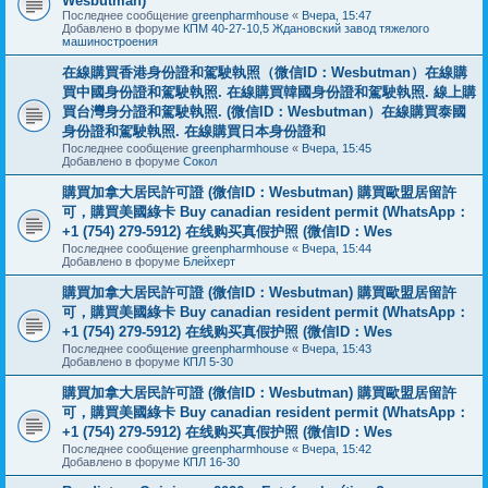
Wesbutman)
Последнее сообщение
greenpharmhouse
«
Вчера, 15:47
Добавлено в форуме
КПМ 40-27-10,5 Ждановский завод тяжелого
машиностроения
在線購買香港身份證和駕駛執照（微信ID：Wesbutman）在線購
買中國身份證和駕駛執照. 在線購買韓國身份證和駕駛執照. 線上購
買台灣身分證和駕駛執照. (微信ID：Wesbutman）在線購買泰國
身份證和駕駛執照. 在線購買日本身份證和
Последнее сообщение
greenpharmhouse
«
Вчера, 15:45
Добавлено в форуме
Сокол
購買加拿大居民許可證 (微信ID：Wesbutman) 購買歐盟居留許
可，購買美國綠卡 Buy canadian resident permit (WhatsApp：
+1 (754) 279-5912) 在线购买真假护照 (微信ID：Wes
Последнее сообщение
greenpharmhouse
«
Вчера, 15:44
Добавлено в форуме
Блейхерт
購買加拿大居民許可證 (微信ID：Wesbutman) 購買歐盟居留許
可，購買美國綠卡 Buy canadian resident permit (WhatsApp：
+1 (754) 279-5912) 在线购买真假护照 (微信ID：Wes
Последнее сообщение
greenpharmhouse
«
Вчера, 15:43
Добавлено в форуме
КПЛ 5-30
購買加拿大居民許可證 (微信ID：Wesbutman) 購買歐盟居留許
可，購買美國綠卡 Buy canadian resident permit (WhatsApp：
+1 (754) 279-5912) 在线购买真假护照 (微信ID：Wes
Последнее сообщение
greenpharmhouse
«
Вчера, 15:42
Добавлено в форуме
КПЛ 16-30