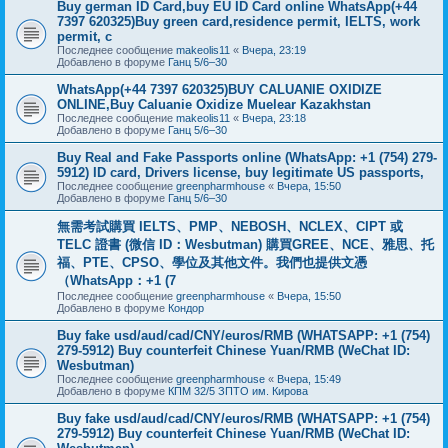
Buy german ID Card,buy EU ID Card online WhatsApp(+44
7397 620325)Buy green card,residence permit, IELTS, work
permit, c
Последнее сообщение
makeolis11
«
Вчера, 23:19
Добавлено в форуме
Ганц 5/6–30
WhatsApp(+44 7397 620325)BUY CALUANIE OXIDIZE
ONLINE,Buy Caluanie Oxidize Muelear Kazakhstan
Последнее сообщение
makeolis11
«
Вчера, 23:18
Добавлено в форуме
Ганц 5/6–30
Buy Real and Fake Passports online (WhatsApp: +1 (754) 279-
5912) ID card, Drivers license, buy legitimate US passports,
Последнее сообщение
greenpharmhouse
«
Вчера, 15:50
Добавлено в форуме
Ганц 5/6–30
無需考試購買 IELTS、PMP、NEBOSH、NCLEX、CIPT 或
TELC 證書 (微信 ID：Wesbutman) 購買GREE、NCE、雅思、托
福、PTE、CPSO、學位及其他文件。我們也提供文憑
（WhatsApp：+1 (7
Последнее сообщение
greenpharmhouse
«
Вчера, 15:50
Добавлено в форуме
Кондор
Buy fake usd/aud/cad/CNY/euros/RMB (WHATSAPP: +1 (754)
279-5912) Buy counterfeit Chinese Yuan/RMB (WeChat ID:
Wesbutman)
Последнее сообщение
greenpharmhouse
«
Вчера, 15:49
Добавлено в форуме
КПМ 32/5 ЗПТО им. Кирова
Buy fake usd/aud/cad/CNY/euros/RMB (WHATSAPP: +1 (754)
279-5912) Buy counterfeit Chinese Yuan/RMB (WeChat ID: