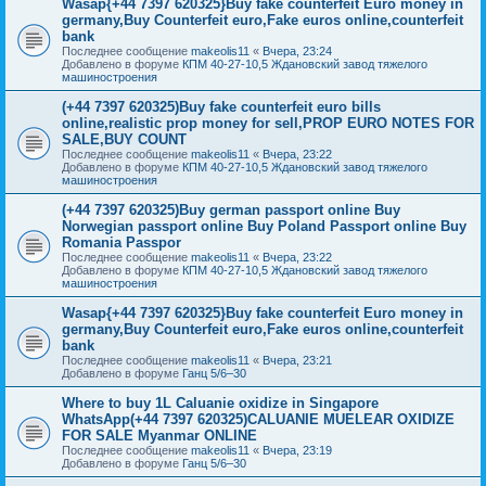
Wasap{+44 7397 620325}Buy fake counterfeit Euro money in
germany,Buy Counterfeit euro,Fake euros online,counterfeit
bank
Последнее сообщение
makeolis11
«
Вчера, 23:24
Добавлено в форуме
КПМ 40-27-10,5 Ждановский завод тяжелого
машиностроения
(+44 7397 620325)Buy fake counterfeit euro bills
online,realistic prop money for sell,PROP EURO NOTES FOR
SALE,BUY COUNT
Последнее сообщение
makeolis11
«
Вчера, 23:22
Добавлено в форуме
КПМ 40-27-10,5 Ждановский завод тяжелого
машиностроения
(+44 7397 620325)Buy german passport online Buy
Norwegian passport online Buy Poland Passport online Buy
Romania Passpor
Последнее сообщение
makeolis11
«
Вчера, 23:22
Добавлено в форуме
КПМ 40-27-10,5 Ждановский завод тяжелого
машиностроения
Wasap{+44 7397 620325}Buy fake counterfeit Euro money in
germany,Buy Counterfeit euro,Fake euros online,counterfeit
bank
Последнее сообщение
makeolis11
«
Вчера, 23:21
Добавлено в форуме
Ганц 5/6–30
Where to buy 1L Caluanie oxidize in Singapore
WhatsApp(+44 7397 620325)CALUANIE MUELEAR OXIDIZE
FOR SALE Myanmar ONLINE
Последнее сообщение
makeolis11
«
Вчера, 23:19
Добавлено в форуме
Ганц 5/6–30