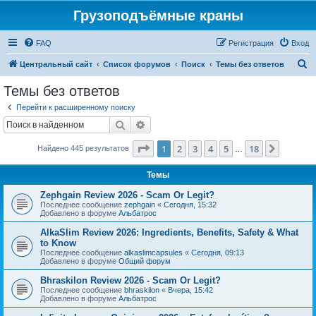
Грузоподъёмные краны
FAQ
Регистрация
Вход
П
Центральный сайт
Список форумов
Поиск
Темы без ответов
о
Темы без ответов
и
Перейти к расширенному поиску
с
Поиск
Расширенный поиск
к
Страница
1
из
18
1
2
3
4
5
18
След.
Найдено 445 результатов
…
Темы
Zephgain Review 2026 - Scam Or Legit?
Последнее сообщение
zephgain
«
Сегодня, 15:32
Добавлено в форуме
Альбатрос
AlkaSlim Review 2026: Ingredients, Benefits, Safety & What
to Know
Последнее сообщение
alkaslimcapsules
«
Сегодня, 09:13
Добавлено в форуме
Общий форум
Bhraskilon Review 2026 - Scam Or Legit?
Последнее сообщение
bhraskilon
«
Вчера, 15:42
Добавлено в форуме
Альбатрос