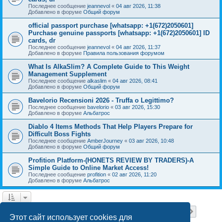
Последнее сообщение
jeannevol
«
04 авг 2026, 11:38
Добавлено в форуме
Общий форум
official passport purchase [whatsapp: +1(672)2050601]
Purchase genuine passports [whatsapp: +1(672)2050601] ID
cards, dr
Последнее сообщение
jeannevol
«
04 авг 2026, 11:37
Добавлено в форуме
Правила пользования форумом
What Is AlkaSlim? A Complete Guide to This Weight
Management Supplement
Последнее сообщение
alkaslim
«
04 авг 2026, 08:41
Добавлено в форуме
Общий форум
Bavelorio Recensioni 2026 - Truffa o Legittimo?
Последнее сообщение
bavelorio
«
03 авг 2026, 15:30
Добавлено в форуме
Альбатрос
Diablo 4 Items Methods That Help Players Prepare for
Difficult Boss Fights
Последнее сообщение
AmberJourney
«
03 авг 2026, 10:48
Добавлено в форуме
Общий форум
Profition Platform-(HONETS REVIEW BY TRADERS)-A
Simple Guide to Online Market Access!
Последнее сообщение
profition
«
02 авг 2026, 11:20
Добавлено в форуме
Альбатрос
Страница
1
из
18
1
2
3
4
5
18
След.
Найдено 445 результатов
…
Этот сайт использует cookies для