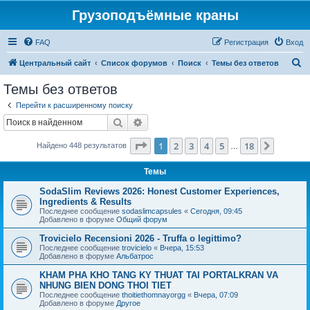
Грузоподъёмные краны
FAQ
Регистрация
Вход
П
Центральный сайт
Список форумов
Поиск
Темы без ответов
о
Темы без ответов
и
Перейти к расширенному поиску
с
Поиск
Расширенный поиск
к
Страница
1
из
18
1
2
3
4
5
18
След.
Найдено 448 результатов
…
Темы
SodaSlim Reviews 2026: Honest Customer Experiences,
Ingredients & Results
Последнее сообщение
sodaslimcapsules
«
Сегодня, 09:45
Добавлено в форуме
Общий форум
Trovicielo Recensioni 2026 - Truffa o legittimo?
Последнее сообщение
trovicielo
«
Вчера, 15:53
Добавлено в форуме
Альбатрос
KHAM PHA KHO TANG KY THUAT TAI PORTALKRAN VA
NHUNG BIEN DONG THOI TIET
Последнее сообщение
thoitiethomnayorgg
«
Вчера, 07:09
Добавлено в форуме
Другое