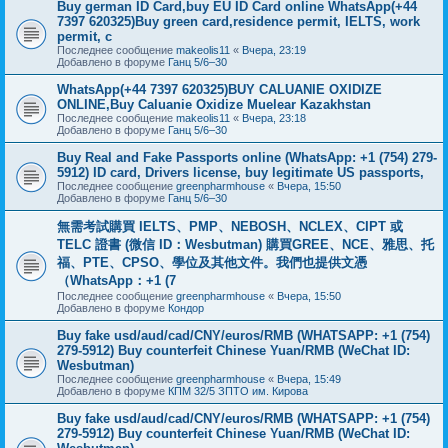
Buy german ID Card,buy EU ID Card online WhatsApp(+44
7397 620325)Buy green card,residence permit, IELTS, work
permit, c
Последнее сообщение
makeolis11
«
Вчера, 23:19
Добавлено в форуме
Ганц 5/6–30
WhatsApp(+44 7397 620325)BUY CALUANIE OXIDIZE
ONLINE,Buy Caluanie Oxidize Muelear Kazakhstan
Последнее сообщение
makeolis11
«
Вчера, 23:18
Добавлено в форуме
Ганц 5/6–30
Buy Real and Fake Passports online (WhatsApp: +1 (754) 279-
5912) ID card, Drivers license, buy legitimate US passports,
Последнее сообщение
greenpharmhouse
«
Вчера, 15:50
Добавлено в форуме
Ганц 5/6–30
無需考試購買 IELTS、PMP、NEBOSH、NCLEX、CIPT 或
TELC 證書 (微信 ID：Wesbutman) 購買GREE、NCE、雅思、托
福、PTE、CPSO、學位及其他文件。我們也提供文憑
（WhatsApp：+1 (7
Последнее сообщение
greenpharmhouse
«
Вчера, 15:50
Добавлено в форуме
Кондор
Buy fake usd/aud/cad/CNY/euros/RMB (WHATSAPP: +1 (754)
279-5912) Buy counterfeit Chinese Yuan/RMB (WeChat ID:
Wesbutman)
Последнее сообщение
greenpharmhouse
«
Вчера, 15:49
Добавлено в форуме
КПМ 32/5 ЗПТО им. Кирова
Buy fake usd/aud/cad/CNY/euros/RMB (WHATSAPP: +1 (754)
279-5912) Buy counterfeit Chinese Yuan/RMB (WeChat ID: