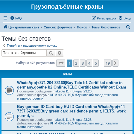
Грузоподъёмные краны
FAQ
Регистрация
Вход
П
Центральный сайт
Список форумов
Поиск
Темы без ответов
о
Темы без ответов
и
Перейти к расширенному поиску
с
Поиск
Расширенный поиск
к
Страница
1
из
19
1
2
3
4
5
19
След.
Найдено 475 результатов
…
Темы
WhatsApp(+371 204 33160)Buy Telc b1 Zertifikat online in
germany,goethe b2 Online,TELC Certificates Without Exam
Последнее сообщение
makeolis11
«
Вчера, 23:26
Добавлено в форуме
КПМ 40-27-10,5 Ждановский завод тяжелого
машиностроения
Buy german ID Card,buy EU ID Card online WhatsApp(+44
7397 620325)Buy green card,residence permit, IELTS, work
permit, c
Последнее сообщение
makeolis11
«
Вчера, 23:26
Добавлено в форуме
КПМ 40-27-10,5 Ждановский завод тяжелого
машиностроения