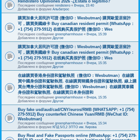
Rendistero Opiniones 2026 -¿Estafa o legítimo?
Последнее сообщение
rendistero
«
Вчера, 15:40
Добавлено в форуме
Альбатрос
購買加拿大居民許可證 (微信ID：Wesbutman) 購買歐盟居留許
可，購買美國綠卡 Buy canadian resident permit (WhatsApp：
+1 (754) 279-5912) 在线购买真假护照 (微信ID：Wes
Последнее сообщение
greenpharmhouse
«
Вчера, 15:39
Добавлено в форуме
Другое
購買加拿大居民許可證 (微信ID：Wesbutman) 購買歐盟居留許
可，購買美國綠卡 Buy canadian resident permit (WhatsApp：
+1 (754) 279-5912) 在线购买真假护照 (微信ID：Wes
Последнее сообщение
greenpharmhouse
«
Вчера, 15:35
Добавлено в форуме
Другое
在線購買香港身份證和駕駛執照（微信ID：Wesbutman）在線購
買中國身份證和駕駛執照. 在線購買韓國身份證和駕駛執照. 線上購
買台灣身分證和駕駛執照. (微信ID：Wesbutman）在線購買泰國
身份證和駕駛執照. 在線購買日本身份證和
Последнее сообщение
greenpharmhouse
«
Вчера, 15:35
Добавлено в форуме
Другое
Buy fake usd/aud/cad/CNY/euros/RMB (WHATSAPP: +1 (754)
279-5912) Buy counterfeit Chinese Yuan/RMB (WeChat ID:
Wesbutman)
Последнее сообщение
greenpharmhouse
«
Вчера, 15:34
Добавлено в форуме
КПД 5/3,2 ЗПТО им. Кирова
Buy Real and Fake Passports online (WhatsApp: +1 (754) 279-