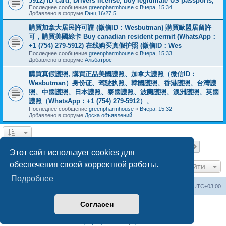
5912) ID card, Drivers license, buy legitimate US passports,
Последнее сообщение
greenpharmhouse
«
Вчера, 15:34
Добавлено в форуме
Ганц 16/27,5
購買加拿大居民許可證 (微信ID：Wesbutman) 購買歐盟居留許
可，購買美國綠卡 Buy canadian resident permit (WhatsApp：
+1 (754) 279-5912) 在线购买真假护照 (微信ID：Wes
Последнее сообщение
greenpharmhouse
«
Вчера, 15:33
Добавлено в форуме
Альбатрос
購買真假護照, 購買正品美國護照、加拿大護照（微信ID：
Wesbutman）身份证、驾驶执照、韓國護照、香港護照、台灣護
照、中國護照、日本護照、泰國護照、波蘭護照、澳洲護照、英國
護照（WhatsApp：+1 (754) 279-5912）、
Последнее сообщение
greenpharmhouse
«
Вчера, 15:32
Добавлено в форуме
Доска объявлений
Страница
1
из
19
1
2
3
4
5
19
След.
Найдено 475 результатов
…
Этот сайт использует cookies для
обеспечения своей корректной работы.
Перейти
Подробнее
Центральный сайт
Список форумов
Часовой пояс:
UTC+03:00
Согласен
Создано на основе
phpBB
® Forum Software © phpBB Limited
Русская поддержка phpBB
Конфиденциальность
|
Правила