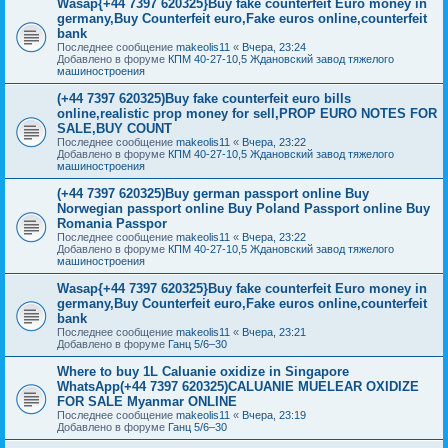
Wasap{+44 7397 620325}Buy fake counterfeit Euro money in
germany,Buy Counterfeit euro,Fake euros online,counterfeit
bank
Последнее сообщение
makeolis11
«
Вчера, 23:24
Добавлено в форуме
КПМ 40-27-10,5 Ждановский завод тяжелого
машиностроения
(+44 7397 620325)Buy fake counterfeit euro bills
online,realistic prop money for sell,PROP EURO NOTES FOR
SALE,BUY COUNT
Последнее сообщение
makeolis11
«
Вчера, 23:22
Добавлено в форуме
КПМ 40-27-10,5 Ждановский завод тяжелого
машиностроения
(+44 7397 620325)Buy german passport online Buy
Norwegian passport online Buy Poland Passport online Buy
Romania Passpor
Последнее сообщение
makeolis11
«
Вчера, 23:22
Добавлено в форуме
КПМ 40-27-10,5 Ждановский завод тяжелого
машиностроения
Wasap{+44 7397 620325}Buy fake counterfeit Euro money in
germany,Buy Counterfeit euro,Fake euros online,counterfeit
bank
Последнее сообщение
makeolis11
«
Вчера, 23:21
Добавлено в форуме
Ганц 5/6–30
Where to buy 1L Caluanie oxidize in Singapore
WhatsApp(+44 7397 620325)CALUANIE MUELEAR OXIDIZE
FOR SALE Myanmar ONLINE
Последнее сообщение
makeolis11
«
Вчера, 23:19
Добавлено в форуме
Ганц 5/6–30