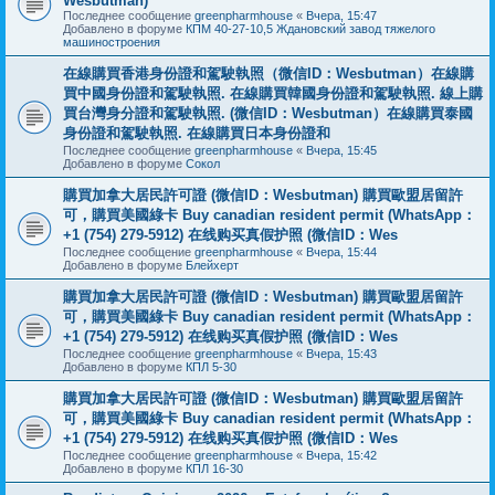
Wesbutman)
Последнее сообщение
greenpharmhouse
«
Вчера, 15:47
Добавлено в форуме
КПМ 40-27-10,5 Ждановский завод тяжелого
машиностроения
在線購買香港身份證和駕駛執照（微信ID：Wesbutman）在線購
買中國身份證和駕駛執照. 在線購買韓國身份證和駕駛執照. 線上購
買台灣身分證和駕駛執照. (微信ID：Wesbutman）在線購買泰國
身份證和駕駛執照. 在線購買日本身份證和
Последнее сообщение
greenpharmhouse
«
Вчера, 15:45
Добавлено в форуме
Сокол
購買加拿大居民許可證 (微信ID：Wesbutman) 購買歐盟居留許
可，購買美國綠卡 Buy canadian resident permit (WhatsApp：
+1 (754) 279-5912) 在线购买真假护照 (微信ID：Wes
Последнее сообщение
greenpharmhouse
«
Вчера, 15:44
Добавлено в форуме
Блейхерт
購買加拿大居民許可證 (微信ID：Wesbutman) 購買歐盟居留許
可，購買美國綠卡 Buy canadian resident permit (WhatsApp：
+1 (754) 279-5912) 在线购买真假护照 (微信ID：Wes
Последнее сообщение
greenpharmhouse
«
Вчера, 15:43
Добавлено в форуме
КПЛ 5-30
購買加拿大居民許可證 (微信ID：Wesbutman) 購買歐盟居留許
可，購買美國綠卡 Buy canadian resident permit (WhatsApp：
+1 (754) 279-5912) 在线购买真假护照 (微信ID：Wes
Последнее сообщение
greenpharmhouse
«
Вчера, 15:42
Добавлено в форуме
КПЛ 16-30