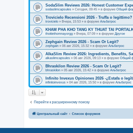
SodaSlim Reviews 2026: Honest Customer Exper
sodaslimcapsules
»
Сегодня, 09:45
» в форуме
Общий фо
Trovicielo Recensioni 2026 - Truffa o legittimo?
trovicielo
»
Вчера, 15:53
» в форуме
Альбатрос
KHAM PHA KHO TANG KY THUAT TAI PORTALK
thoitiethomnayorgg
»
Вчера, 07:09
» в форуме
Другое
Zephgain Review 2026 - Scam Or Legit?
zephgain
»
06 авг 2026, 15:32
» в форуме
Альбатрос
AlkaSlim Review 2026: Ingredients, Benefits, S
alkaslimcapsules
»
06 авг 2026, 09:13
» в форуме
Общий 
Bhraskilon Review 2026 - Scam Or Legit?
bhraskilon
»
05 авг 2026, 15:42
» в форуме
Альбатрос
Infinito Invexus Opiniones 2026 -¿Estafa o legí
infinitoinvexus
»
04 авг 2026, 15:50
» в форуме
Альбатрос
Перейти к расширенному поиску
Центральный сайт
Список форумов