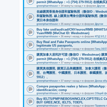
permit (WhatsApp：+1 (754) 279-5912) 在
greenpharmhouse
»
34 минуты назад
» в форуме
Другое
在線購買香港身份證和駕駛執照（微信ID：Wesbu
和駕駛執照. 線上購買台灣身分證和駕駛執照. (微信
買日本身份證和
greenpharmhouse
»
35 минут назад
» в форуме
Другое
Buy fake usd/aud/cad/CNY/euros/RMB (WHATSAPP
Yuan/RMB (WeChat ID: Wesbutman)
greenpharmhouse
»
36 минут назад
» в форуме
КПД 5/3,2
Buy Real and Fake Passports online (WhatsApp: 
legitimate US passports,
greenpharmhouse
»
36 минут назад
» в форуме
Ганц 16/2
購買加拿大居民許可證 (微信ID：Wesbutman) 購買歐
permit (WhatsApp：+1 (754) 279-5912) 在
greenpharmhouse
»
37 минут назад
» в форуме
Альбатро
購買真假護照, 購買正品美國護照、加拿大護照（微信
照、台灣護照、中國護照、日本護照、泰國護照、波蘭護照、
5912）、
greenpharmhouse
»
37 минут назад
» в форуме
Доска об
Compre pasaportes reales y falsos (WhatsApp: +1
identificación; comp
greenpharmhouse
»
38 минут назад
» в форуме
Общий ф
Buy IELTS/PMP/NEBOSH/NCLEX,CIPT/TELC Certif
BUY GREE,NCE, IELTS, TOEFL
greenpharmhouse
»
38 минут назад
» в форуме
Правила 