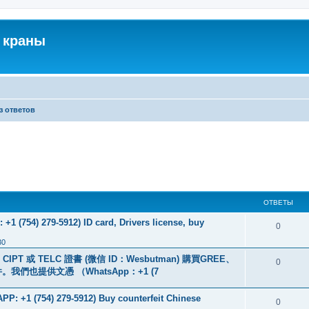
 краны
з ответов
ОТВЕТЫ
+1 (754) 279-5912) ID card, Drivers license, buy
0
30
PT 或 TELC 證書 (微信 ID：Wesbutman) 購買GREE、
0
們也提供文憑 （WhatsApp：+1 (7
: +1 (754) 279-5912) Buy counterfeit Chinese
0