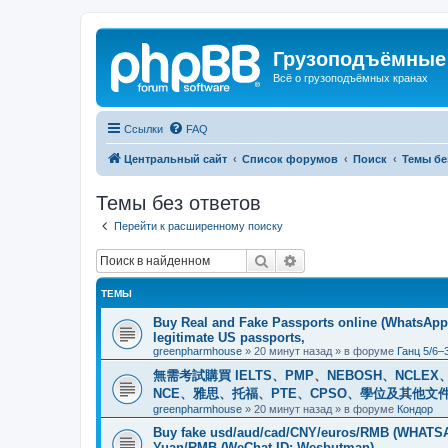
Грузоподъёмные
Всё о грузоподъёмных кранах
Ссылки
FAQ
Центральный сайт
Список форумов
Поиск
Темы бе
Темы без ответов
Перейти к расширенному поиску
Поиск
Расширенный поиск
ТЕМЫ
Buy Real and Fake Passports online (WhatsApp: 
legitimate US passports,
greenpharmhouse
»
20 минут назад
» в форуме
Ганц 5/6–
無需考試購買 IELTS、PMP、NEBOSH、NCLEX、CI
NCE、雅思、托福、PTE、CPSO、學位及其他文件。我
greenpharmhouse
»
20 минут назад
» в форуме
Кондор
Buy fake usd/aud/cad/CNY/euros/RMB (WHATSAPP
Yuan/RMB (WeChat ID: Wesbutman)