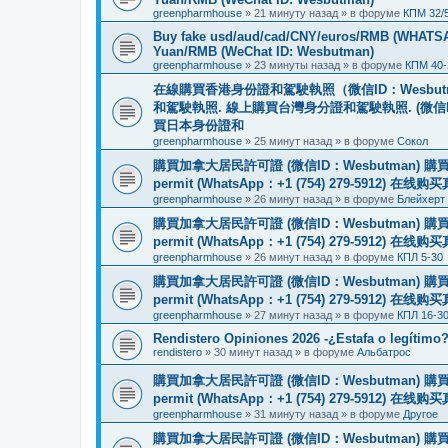
greenpharmhouse
»
21 минуту назад
» в форуме
КПМ 32/
Buy fake usd/aud/cad/CNY/euros/RMB (WHATSAPP
Yuan/RMB (WeChat ID: Wesbutman)
greenpharmhouse
»
23 минуты назад
» в форуме
КПМ 40-
在線購買香港身份證和駕駛執照（微信ID：Wesbu
和駕駛執照. 線上購買台灣身分證和駕駛執照. (微信
買日本身份證和
greenpharmhouse
»
25 минут назад
» в форуме
Сокол
購買加拿大居民許可證 (微信ID：Wesbutman) 購買歐
permit (WhatsApp：+1 (754) 279-5912) 在
greenpharmhouse
»
26 минут назад
» в форуме
Блейхерт
購買加拿大居民許可證 (微信ID：Wesbutman) 購買歐
permit (WhatsApp：+1 (754) 279-5912) 在
greenpharmhouse
»
26 минут назад
» в форуме
КПЛ 5-30
購買加拿大居民許可證 (微信ID：Wesbutman) 購買歐
permit (WhatsApp：+1 (754) 279-5912) 在
greenpharmhouse
»
27 минут назад
» в форуме
КПЛ 16-3
Rendistero Opiniones 2026 -¿Estafa o legítimo
rendistero
»
30 минут назад
» в форуме
Альбатрос
購買加拿大居民許可證 (微信ID：Wesbutman) 購買歐
permit (WhatsApp：+1 (754) 279-5912) 在
greenpharmhouse
»
31 минуту назад
» в форуме
Другое
購買加拿大居民許可證 (微信ID：Wesbutman) 購買歐