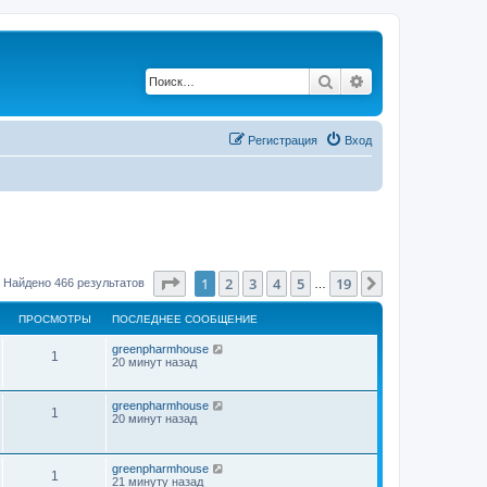
Поиск
Расширенный по
Регистрация
Вход
Страница
1
из
19
1
2
3
4
5
19
След.
Найдено 466 результатов
…
ПРОСМОТРЫ
ПОСЛЕДНЕЕ СООБЩЕНИЕ
greenpharmhouse
1
20 минут назад
greenpharmhouse
1
20 минут назад
greenpharmhouse
1
21 минуту назад