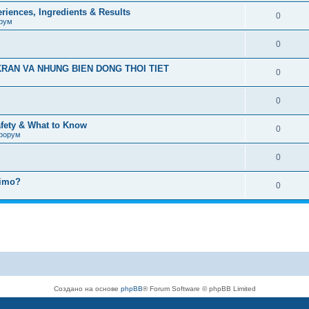
iences, Ingredients & Results
0
рум
0
RAN VA NHUNG BIEN DONG THOI TIET
0
0
afety & What to Know
0
форум
0
timo?
0
Создано на основе
phpBB
® Forum Software © phpBB Limited
Русская поддержка phpBB