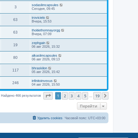
sodaslimcapsules
3
Сегодня, 09:45
trovicielo
63
Вчера, 15:53
thoitiethomnayorgg
63
Вчера, 07:09
zephgain
19
06 авг 2026, 15:32
alkaslimcapsules
80
06 авг 2026, 09:13
bhraskilon
117
05 авг 2026, 15:42
infinitoinvexus
246
04 авг 2026, 15:50
Страница
1
из
19
1
2
3
4
5
19
След.
Найдено 466 результатов
…
Перейти
Удалить cookies
Часовой пояс:
UTC+03:00