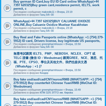
Buy german ID Card,buy EU ID Card online WhatsApp(+44
7397 620325)Buy green card,residence permit, IELTS, work
permit, c
Последнее сообщение
makeolis11
«
Вчера, 23:19
Добавлено в форуме
Ганц 5/6–30
WhatsApp(+44 7397 620325)BUY CALUANIE OXIDIZE
ONLINE,Buy Caluanie Oxidize Muelear Kazakhstan
Последнее сообщение
makeolis11
«
Вчера, 23:18
Добавлено в форуме
Ганц 5/6–30
Buy Real and Fake Passports online (WhatsApp: +1 (754) 279-
5912) ID card, Drivers license, buy legitimate US passports,
Последнее сообщение
greenpharmhouse
«
Вчера, 15:50
Добавлено в форуме
Ганц 5/6–30
無需考試購買 IELTS、PMP、NEBOSH、NCLEX、CIPT 或
TELC 證書 (微信 ID：Wesbutman) 購買GREE、NCE、雅思、托
福、PTE、CPSO、學位及其他文件。我們也提供文憑
（WhatsApp：+1 (7
Последнее сообщение
greenpharmhouse
«
Вчера, 15:50
Добавлено в форуме
Кондор
Buy fake usd/aud/cad/CNY/euros/RMB (WHATSAPP: +1 (754)
279-5912) Buy counterfeit Chinese Yuan/RMB (WeChat ID:
Wesbutman)
Последнее сообщение
greenpharmhouse
«
Вчера, 15:49
Добавлено в форуме
КПМ 32/5 ЗПТО им. Кирова
Buy fake usd/aud/cad/CNY/euros/RMB (WHATSAPP: +1 (754)
279-5912) Buy counterfeit Chinese Yuan/RMB (WeChat ID: