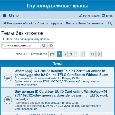
Грузоподъёмные краны
FAQ
Регистрация
Вход
П
Центральный сайт
Список форумов
Поиск
Темы без ответов
о
Темы без ответов
и
Перейти к расширенному поиску
с
Поиск
Расширенный поиск
к
Страница
1
из
19
1
2
3
4
5
19
След.
Найдено 475 результатов
…
Темы
WhatsApp(+371 204 33160)Buy Telc b1 Zertifikat online in
germany,goethe b2 Online,TELC Certificates Without Exam
Последнее сообщение
makeolis11
«
Вчера, 23:26
Добавлено в форуме
КПМ 40-27-10,5 Ждановский завод тяжелого
машиностроения
Buy german ID Card,buy EU ID Card online WhatsApp(+44
7397 620325)Buy green card,residence permit, IELTS, work
permit, c
Последнее сообщение
makeolis11
«
Вчера, 23:26
Добавлено в форуме
КПМ 40-27-10,5 Ждановский завод тяжелого
машиностроения