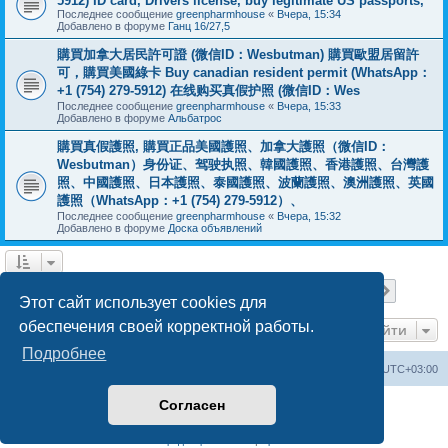
5912) ID card, Drivers license, buy legitimate US passports,
Последнее сообщение
greenpharmhouse
«
Вчера, 15:34
Добавлено в форуме
Ганц 16/27,5
購買加拿大居民許可證 (微信ID：Wesbutman) 購買歐盟居留許
可，購買美國綠卡 Buy canadian resident permit (WhatsApp：
+1 (754) 279-5912) 在线购买真假护照 (微信ID：Wes
Последнее сообщение
greenpharmhouse
«
Вчера, 15:33
Добавлено в форуме
Альбатрос
購買真假護照, 購買正品美國護照、加拿大護照（微信ID：
Wesbutman）身份证、驾驶执照、韓國護照、香港護照、台灣護
照、中國護照、日本護照、泰國護照、波蘭護照、澳洲護照、英國
護照（WhatsApp：+1 (754) 279-5912）、
Последнее сообщение
greenpharmhouse
«
Вчера, 15:32
Добавлено в форуме
Доска объявлений
Страница
1
из
19
1
2
3
4
5
19
След.
Найдено 475 результатов
…
Этот сайт использует cookies для
обеспечения своей корректной работы.
Перейти
Подробнее
Центральный сайт
Список форумов
Часовой пояс:
UTC+03:00
Согласен
Создано на основе
phpBB
® Forum Software © phpBB Limited
Русская поддержка phpBB
Конфиденциальность
|
Правила