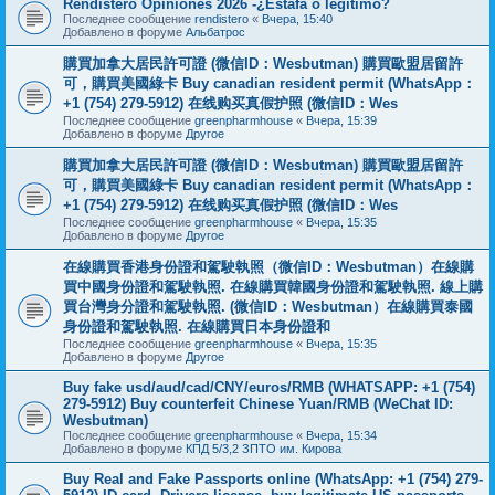
Rendistero Opiniones 2026 -¿Estafa o legítimo?
Последнее сообщение
rendistero
«
Вчера, 15:40
Добавлено в форуме
Альбатрос
購買加拿大居民許可證 (微信ID：Wesbutman) 購買歐盟居留許
可，購買美國綠卡 Buy canadian resident permit (WhatsApp：
+1 (754) 279-5912) 在线购买真假护照 (微信ID：Wes
Последнее сообщение
greenpharmhouse
«
Вчера, 15:39
Добавлено в форуме
Другое
購買加拿大居民許可證 (微信ID：Wesbutman) 購買歐盟居留許
可，購買美國綠卡 Buy canadian resident permit (WhatsApp：
+1 (754) 279-5912) 在线购买真假护照 (微信ID：Wes
Последнее сообщение
greenpharmhouse
«
Вчера, 15:35
Добавлено в форуме
Другое
在線購買香港身份證和駕駛執照（微信ID：Wesbutman）在線購
買中國身份證和駕駛執照. 在線購買韓國身份證和駕駛執照. 線上購
買台灣身分證和駕駛執照. (微信ID：Wesbutman）在線購買泰國
身份證和駕駛執照. 在線購買日本身份證和
Последнее сообщение
greenpharmhouse
«
Вчера, 15:35
Добавлено в форуме
Другое
Buy fake usd/aud/cad/CNY/euros/RMB (WHATSAPP: +1 (754)
279-5912) Buy counterfeit Chinese Yuan/RMB (WeChat ID:
Wesbutman)
Последнее сообщение
greenpharmhouse
«
Вчера, 15:34
Добавлено в форуме
КПД 5/3,2 ЗПТО им. Кирова
Buy Real and Fake Passports online (WhatsApp: +1 (754) 279-