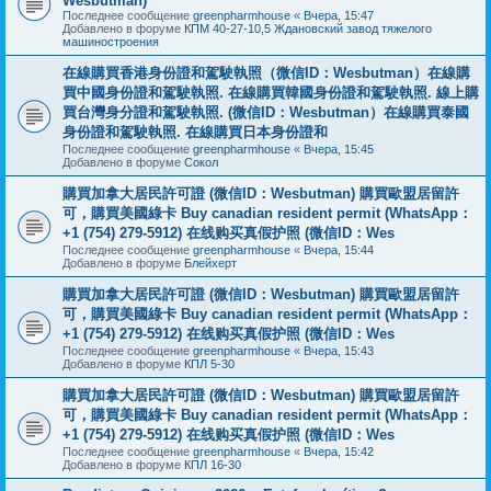
Wesbutman)
Последнее сообщение
greenpharmhouse
«
Вчера, 15:47
Добавлено в форуме
КПМ 40-27-10,5 Ждановский завод тяжелого
машиностроения
在線購買香港身份證和駕駛執照（微信ID：Wesbutman）在線購
買中國身份證和駕駛執照. 在線購買韓國身份證和駕駛執照. 線上購
買台灣身分證和駕駛執照. (微信ID：Wesbutman）在線購買泰國
身份證和駕駛執照. 在線購買日本身份證和
Последнее сообщение
greenpharmhouse
«
Вчера, 15:45
Добавлено в форуме
Сокол
購買加拿大居民許可證 (微信ID：Wesbutman) 購買歐盟居留許
可，購買美國綠卡 Buy canadian resident permit (WhatsApp：
+1 (754) 279-5912) 在线购买真假护照 (微信ID：Wes
Последнее сообщение
greenpharmhouse
«
Вчера, 15:44
Добавлено в форуме
Блейхерт
購買加拿大居民許可證 (微信ID：Wesbutman) 購買歐盟居留許
可，購買美國綠卡 Buy canadian resident permit (WhatsApp：
+1 (754) 279-5912) 在线购买真假护照 (微信ID：Wes
Последнее сообщение
greenpharmhouse
«
Вчера, 15:43
Добавлено в форуме
КПЛ 5-30
購買加拿大居民許可證 (微信ID：Wesbutman) 購買歐盟居留許
可，購買美國綠卡 Buy canadian resident permit (WhatsApp：
+1 (754) 279-5912) 在线购买真假护照 (微信ID：Wes
Последнее сообщение
greenpharmhouse
«
Вчера, 15:42
Добавлено в форуме
КПЛ 16-30