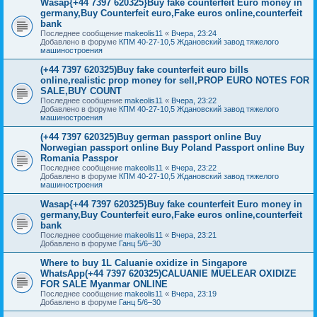
Wasap{+44 7397 620325}Buy fake counterfeit Euro money in
germany,Buy Counterfeit euro,Fake euros online,counterfeit
bank
Последнее сообщение
makeolis11
«
Вчера, 23:24
Добавлено в форуме
КПМ 40-27-10,5 Ждановский завод тяжелого
машиностроения
(+44 7397 620325)Buy fake counterfeit euro bills
online,realistic prop money for sell,PROP EURO NOTES FOR
SALE,BUY COUNT
Последнее сообщение
makeolis11
«
Вчера, 23:22
Добавлено в форуме
КПМ 40-27-10,5 Ждановский завод тяжелого
машиностроения
(+44 7397 620325)Buy german passport online Buy
Norwegian passport online Buy Poland Passport online Buy
Romania Passpor
Последнее сообщение
makeolis11
«
Вчера, 23:22
Добавлено в форуме
КПМ 40-27-10,5 Ждановский завод тяжелого
машиностроения
Wasap{+44 7397 620325}Buy fake counterfeit Euro money in
germany,Buy Counterfeit euro,Fake euros online,counterfeit
bank
Последнее сообщение
makeolis11
«
Вчера, 23:21
Добавлено в форуме
Ганц 5/6–30
Where to buy 1L Caluanie oxidize in Singapore
WhatsApp(+44 7397 620325)CALUANIE MUELEAR OXIDIZE
FOR SALE Myanmar ONLINE
Последнее сообщение
makeolis11
«
Вчера, 23:19
Добавлено в форуме
Ганц 5/6–30