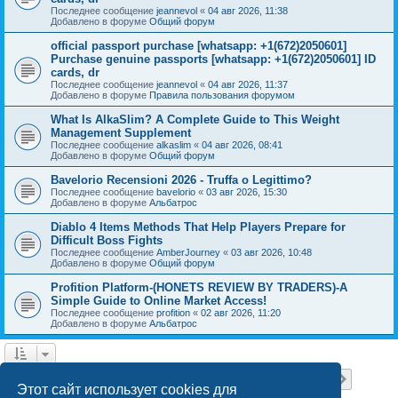
Последнее сообщение
jeannevol
«
04 авг 2026, 11:38
Добавлено в форуме
Общий форум
official passport purchase [whatsapp: +1(672)2050601]
Purchase genuine passports [whatsapp: +1(672)2050601] ID
cards, dr
Последнее сообщение
jeannevol
«
04 авг 2026, 11:37
Добавлено в форуме
Правила пользования форумом
What Is AlkaSlim? A Complete Guide to This Weight
Management Supplement
Последнее сообщение
alkaslim
«
04 авг 2026, 08:41
Добавлено в форуме
Общий форум
Bavelorio Recensioni 2026 - Truffa o Legittimo?
Последнее сообщение
bavelorio
«
03 авг 2026, 15:30
Добавлено в форуме
Альбатрос
Diablo 4 Items Methods That Help Players Prepare for
Difficult Boss Fights
Последнее сообщение
AmberJourney
«
03 авг 2026, 10:48
Добавлено в форуме
Общий форум
Profition Platform-(HONETS REVIEW BY TRADERS)-A
Simple Guide to Online Market Access!
Последнее сообщение
profition
«
02 авг 2026, 11:20
Добавлено в форуме
Альбатрос
Страница
1
из
18
1
2
3
4
5
18
След.
Найдено 445 результатов
…
Этот сайт использует cookies для