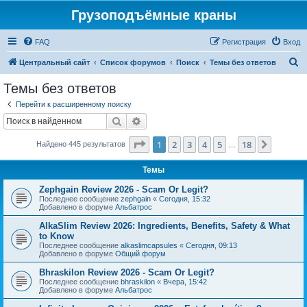
Грузоподъёмные краны
FAQ
Регистрация
Вход
П
Центральный сайт
Список форумов
Поиск
Темы без ответов
о
Темы без ответов
и
Перейти к расширенному поиску
с
Поиск
Расширенный поиск
к
Страница
1
из
18
1
2
3
4
5
18
След.
Найдено 445 результатов
…
Темы
Zephgain Review 2026 - Scam Or Legit?
Последнее сообщение
zephgain
«
Сегодня, 15:32
Добавлено в форуме
Альбатрос
AlkaSlim Review 2026: Ingredients, Benefits, Safety & What
to Know
Последнее сообщение
alkaslimcapsules
«
Сегодня, 09:13
Добавлено в форуме
Общий форум
Bhraskilon Review 2026 - Scam Or Legit?
Последнее сообщение
bhraskilon
«
Вчера, 15:42
Добавлено в форуме
Альбатрос