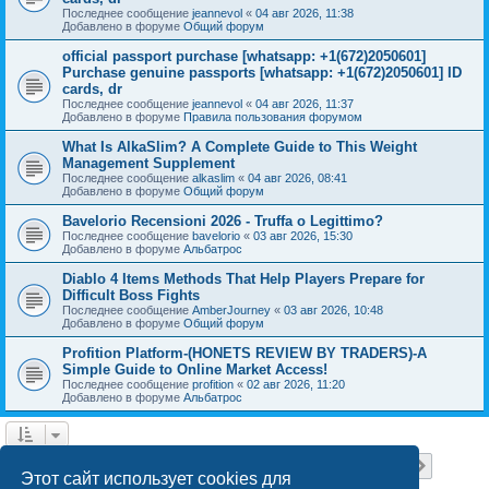
Последнее сообщение
jeannevol
«
04 авг 2026, 11:38
Добавлено в форуме
Общий форум
official passport purchase [whatsapp: +1(672)2050601]
Purchase genuine passports [whatsapp: +1(672)2050601] ID
cards, dr
Последнее сообщение
jeannevol
«
04 авг 2026, 11:37
Добавлено в форуме
Правила пользования форумом
What Is AlkaSlim? A Complete Guide to This Weight
Management Supplement
Последнее сообщение
alkaslim
«
04 авг 2026, 08:41
Добавлено в форуме
Общий форум
Bavelorio Recensioni 2026 - Truffa o Legittimo?
Последнее сообщение
bavelorio
«
03 авг 2026, 15:30
Добавлено в форуме
Альбатрос
Diablo 4 Items Methods That Help Players Prepare for
Difficult Boss Fights
Последнее сообщение
AmberJourney
«
03 авг 2026, 10:48
Добавлено в форуме
Общий форум
Profition Platform-(HONETS REVIEW BY TRADERS)-A
Simple Guide to Online Market Access!
Последнее сообщение
profition
«
02 авг 2026, 11:20
Добавлено в форуме
Альбатрос
Страница
1
из
18
1
2
3
4
5
18
След.
Найдено 445 результатов
…
Этот сайт использует cookies для