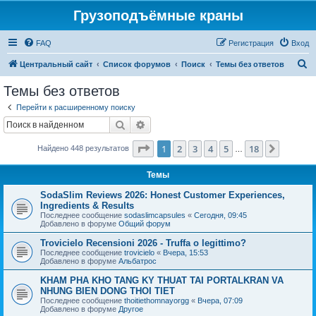
Грузоподъёмные краны
FAQ
Регистрация
Вход
П
Центральный сайт
Список форумов
Поиск
Темы без ответов
о
Темы без ответов
и
Перейти к расширенному поиску
с
Поиск
Расширенный поиск
к
Страница
1
из
18
1
2
3
4
5
18
След.
Найдено 448 результатов
…
Темы
SodaSlim Reviews 2026: Honest Customer Experiences,
Ingredients & Results
Последнее сообщение
sodaslimcapsules
«
Сегодня, 09:45
Добавлено в форуме
Общий форум
Trovicielo Recensioni 2026 - Truffa o legittimo?
Последнее сообщение
trovicielo
«
Вчера, 15:53
Добавлено в форуме
Альбатрос
KHAM PHA KHO TANG KY THUAT TAI PORTALKRAN VA
NHUNG BIEN DONG THOI TIET
Последнее сообщение
thoitiethomnayorgg
«
Вчера, 07:09
Добавлено в форуме
Другое