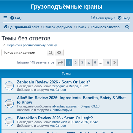
Грузоподъёмные краны
FAQ
Регистрация
Вход
П
Центральный сайт
Список форумов
Поиск
Темы без ответов
о
Темы без ответов
и
Перейти к расширенному поиску
с
Поиск
Расширенный поиск
к
Страница
1
из
18
1
2
3
4
5
18
След.
Найдено 445 результатов
…
Темы
Zephgain Review 2026 - Scam Or Legit?
Последнее сообщение
zephgain
«
Вчера, 15:32
Добавлено в форуме
Альбатрос
AlkaSlim Review 2026: Ingredients, Benefits, Safety & What
to Know
Последнее сообщение
alkaslimcapsules
«
Вчера, 09:13
Добавлено в форуме
Общий форум
Bhraskilon Review 2026 - Scam Or Legit?
Последнее сообщение
bhraskilon
«
05 авг 2026, 15:42
Добавлено в форуме
Альбатрос