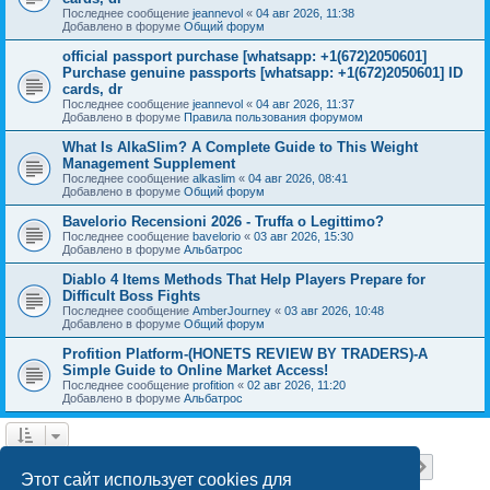
Последнее сообщение
jeannevol
«
04 авг 2026, 11:38
Добавлено в форуме
Общий форум
official passport purchase [whatsapp: +1(672)2050601]
Purchase genuine passports [whatsapp: +1(672)2050601] ID
cards, dr
Последнее сообщение
jeannevol
«
04 авг 2026, 11:37
Добавлено в форуме
Правила пользования форумом
What Is AlkaSlim? A Complete Guide to This Weight
Management Supplement
Последнее сообщение
alkaslim
«
04 авг 2026, 08:41
Добавлено в форуме
Общий форум
Bavelorio Recensioni 2026 - Truffa o Legittimo?
Последнее сообщение
bavelorio
«
03 авг 2026, 15:30
Добавлено в форуме
Альбатрос
Diablo 4 Items Methods That Help Players Prepare for
Difficult Boss Fights
Последнее сообщение
AmberJourney
«
03 авг 2026, 10:48
Добавлено в форуме
Общий форум
Profition Platform-(HONETS REVIEW BY TRADERS)-A
Simple Guide to Online Market Access!
Последнее сообщение
profition
«
02 авг 2026, 11:20
Добавлено в форуме
Альбатрос
Страница
1
из
18
1
2
3
4
5
18
След.
Найдено 445 результатов
…
Этот сайт использует cookies для