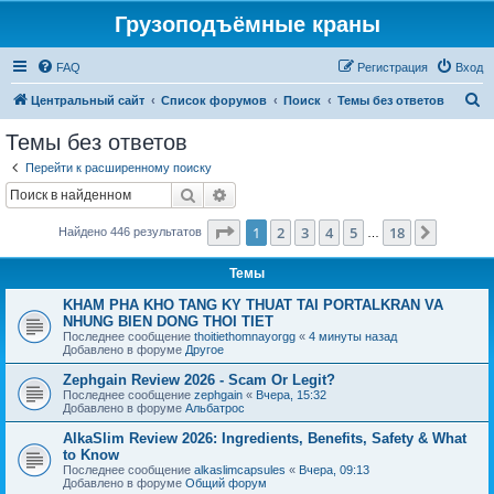
Грузоподъёмные краны
FAQ
Регистрация
Вход
П
Центральный сайт
Список форумов
Поиск
Темы без ответов
о
Темы без ответов
и
Перейти к расширенному поиску
с
Поиск
Расширенный поиск
к
Страница
1
из
18
1
2
3
4
5
18
След.
Найдено 446 результатов
…
Темы
KHAM PHA KHO TANG KY THUAT TAI PORTALKRAN VA
NHUNG BIEN DONG THOI TIET
Последнее сообщение
thoitiethomnayorgg
«
4 минуты назад
Добавлено в форуме
Другое
Zephgain Review 2026 - Scam Or Legit?
Последнее сообщение
zephgain
«
Вчера, 15:32
Добавлено в форуме
Альбатрос
AlkaSlim Review 2026: Ingredients, Benefits, Safety & What
to Know
Последнее сообщение
alkaslimcapsules
«
Вчера, 09:13
Добавлено в форуме
Общий форум