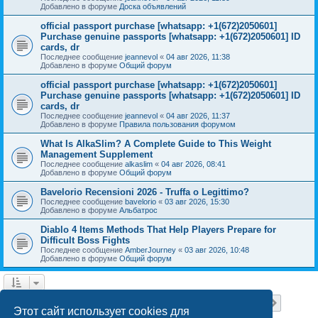
Добавлено в форуме
Доска объявлений
official passport purchase [whatsapp: +1(672)2050601]
Purchase genuine passports [whatsapp: +1(672)2050601] ID
cards, dr
Последнее сообщение
jeannevol
«
04 авг 2026, 11:38
Добавлено в форуме
Общий форум
official passport purchase [whatsapp: +1(672)2050601]
Purchase genuine passports [whatsapp: +1(672)2050601] ID
cards, dr
Последнее сообщение
jeannevol
«
04 авг 2026, 11:37
Добавлено в форуме
Правила пользования форумом
What Is AlkaSlim? A Complete Guide to This Weight
Management Supplement
Последнее сообщение
alkaslim
«
04 авг 2026, 08:41
Добавлено в форуме
Общий форум
Bavelorio Recensioni 2026 - Truffa o Legittimo?
Последнее сообщение
bavelorio
«
03 авг 2026, 15:30
Добавлено в форуме
Альбатрос
Diablo 4 Items Methods That Help Players Prepare for
Difficult Boss Fights
Последнее сообщение
AmberJourney
«
03 авг 2026, 10:48
Добавлено в форуме
Общий форум
Страница
1
из
18
1
2
3
4
5
18
След.
Найдено 446 результатов
…
Этот сайт использует cookies для