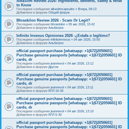
AlkaSlim Review 2026: Ingredients, Benefits, Safety & What
to Know
Последнее сообщение
alkaslimcapsules
«
Вчера, 09:13
Добавлено в форуме
Общий форум
Bhraskilon Review 2026 - Scam Or Legit?
Последнее сообщение
bhraskilon
«
05 авг 2026, 15:42
Добавлено в форуме
Альбатрос
Infinito Invexus Opiniones 2026 -¿Estafa o legítimo?
Последнее сообщение
infinitoinvexus
«
04 авг 2026, 15:50
Добавлено в форуме
Альбатрос
official passport purchase [whatsapp: +1(672)2050601]
Purchase genuine passports [whatsapp: +1(672)2050601] ID
cards, dr
Последнее сообщение
jeannevol
«
04 авг 2026, 13:12
Добавлено в форуме
Другое
official passport purchase [whatsapp: +1(672)2050601]
Purchase genuine passports [whatsapp: +1(672)2050601] ID
cards, dr
Последнее сообщение
jeannevol
«
04 авг 2026, 13:11
Добавлено в форуме
КПЛ 16-30
official passport purchase [whatsapp: +1(672)2050601]
Purchase genuine passports [whatsapp: +1(672)2050601] ID
cards, dr
Последнее сообщение
jeannevol
«
04 авг 2026, 13:10
Добавлено в форуме
КПЛ 5-30
official passport purchase [whatsapp: +1(672)2050601]
Purchase genuine passports [whatsapp: +1(672)2050601] ID