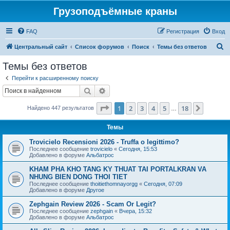
Грузоподъёмные краны
FAQ
Регистрация
Вход
П
Центральный сайт
Список форумов
Поиск
Темы без ответов
о
Темы без ответов
и
Перейти к расширенному поиску
с
Поиск
Расширенный поиск
к
Страница
1
из
18
1
2
3
4
5
18
След.
Найдено 447 результатов
…
Темы
Trovicielo Recensioni 2026 - Truffa o legittimo?
Последнее сообщение
trovicielo
«
Сегодня, 15:53
Добавлено в форуме
Альбатрос
KHAM PHA KHO TANG KY THUAT TAI PORTALKRAN VA
NHUNG BIEN DONG THOI TIET
Последнее сообщение
thoitiethomnayorgg
«
Сегодня, 07:09
Добавлено в форуме
Другое
Zephgain Review 2026 - Scam Or Legit?
Последнее сообщение
zephgain
«
Вчера, 15:32
Добавлено в форуме
Альбатрос