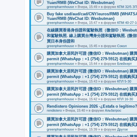
Yuan/RMB (WeChat ID: Wesbutman)
greenpharmhouse
»
Вчера, 15:49
» в форуме
КПМ 32/5 ЗП
Buy fake usd/aud/cad/CNY/euros/RMB (WHATSAPP
Yuan/RMB (WeChat ID: Wesbutman)
greenpharmhouse
»
Вчера, 15:47
» в форуме
КПМ 40-27-1
在線購買香港身份證和駕駛執照（微信ID：Wesbu
和駕駛執照. 線上購買台灣身分證和駕駛執照. (微信
買日本身份證和
greenpharmhouse
»
Вчера, 15:45
» в форуме
Сокол
購買加拿大居民許可證 (微信ID：Wesbutman) 購買歐
permit (WhatsApp：+1 (754) 279-5912) 在
greenpharmhouse
»
Вчера, 15:44
» в форуме
Блейхерт
購買加拿大居民許可證 (微信ID：Wesbutman) 購買歐
permit (WhatsApp：+1 (754) 279-5912) 在
greenpharmhouse
»
Вчера, 15:43
» в форуме
КПЛ 5-30
購買加拿大居民許可證 (微信ID：Wesbutman) 購買歐
permit (WhatsApp：+1 (754) 279-5912) 在
greenpharmhouse
»
Вчера, 15:42
» в форуме
КПЛ 16-30
Rendistero Opiniones 2026 -¿Estafa o legítimo
rendistero
»
Вчера, 15:40
» в форуме
Альбатрос
購買加拿大居民許可證 (微信ID：Wesbutman) 購買歐
permit (WhatsApp：+1 (754) 279-5912) 在
greenpharmhouse
»
Вчера, 15:39
» в форуме
Другое
購買加拿大居民許可證 (微信ID：Wesbutman) 購買歐