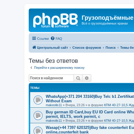
Грузоподъёмные
Всё о грузоподъёмных кранах
Ссылки
FAQ
Центральный сайт
Список форумов
Поиск
Темы бе
Темы без ответов
Перейти к расширенному поиску
Поиск
Расширенный поиск
ТЕМЫ
WhatsApp(+371 204 33160)Buy Telc b1 Zertifikat
Without Exam
makeolis11
»
Вчера, 23:26
» в форуме
КПМ 40-27-10,5 Жд
Buy german ID Card,buy EU ID Card online Wha
permit, IELTS, work permit, c
makeolis11
»
Вчера, 23:26
» в форуме
КПМ 40-27-10,5 Жд
Wasap{+44 7397 620325}Buy fake counterfeit E
online,counterfeit bank