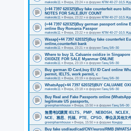
makeolis11
»
Вчера, 23:24
» в форуме
КПМ 40-27-10,5 Жд
(+44 7397 620325)Buy fake counterfeit euro bil
NOTES FOR SALE,BUY COUNT
makeolis11
»
Вчера, 23:22
» в форуме
КПМ 40-27-10,5 Жд
(+44 7397 620325)Buy german passport online 
online Buy Romania Passpor
makeolis11
»
Вчера, 23:22
» в форуме
КПМ 40-27-10,5 Жд
Wasap{+44 7397 620325}Buy fake counterfeit E
online,counterfeit bank
makeolis11
»
Вчера, 23:21
» в форуме
Ганц 5/6–30
Where to buy 1L Caluanie oxidize in Singap
OXIDIZE FOR SALE Myanmar ONLINE
makeolis11
»
Вчера, 23:19
» в форуме
Ганц 5/6–30
Buy german ID Card,buy EU ID Card online Wha
permit, IELTS, work permit, c
makeolis11
»
Вчера, 23:19
» в форуме
Ганц 5/6–30
WhatsApp(+44 7397 620325)BUY CALUANIE OXID
makeolis11
»
Вчера, 23:18
» в форуме
Ганц 5/6–30
Buy Real and Fake Passports online (WhatsApp: 
legitimate US passports,
greenpharmhouse
»
Вчера, 15:50
» в форуме
Ганц 5/6–30
無需考試購買 IELTS、PMP、NEBOSH、NCLEX、CI
NCE、雅思、托福、PTE、CPSO、學位及其他文件。我
greenpharmhouse
»
Вчера, 15:50
» в форуме
Кондор
Buy fake usd/aud/cad/CNY/euros/RMB (WHATSAPP