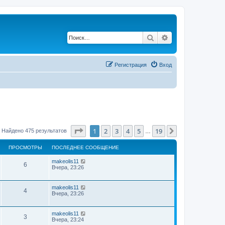
Поиск
Расширенный по
Регистрация
Вход
Страница
1
из
19
1
2
3
4
5
19
След.
Найдено 475 результатов
…
ПРОСМОТРЫ
ПОСЛЕДНЕЕ СООБЩЕНИЕ
makeolis11
6
Вчера, 23:26
makeolis11
4
Вчера, 23:26
makeolis11
3
Вчера, 23:24