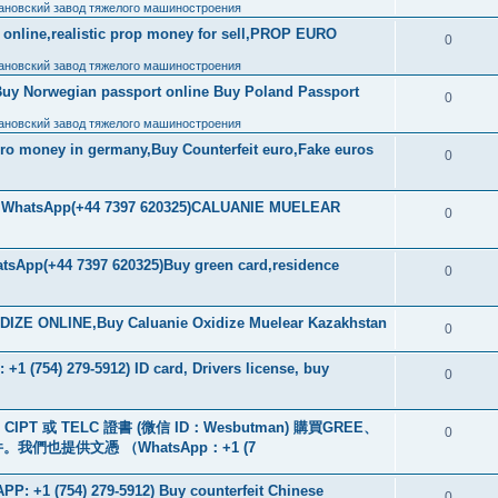
ановский завод тяжелого машиностроения
ls online,realistic prop money for sell,PROP EURO
0
ановский завод тяжелого машиностроения
Buy Norwegian passport online Buy Poland Passport
0
ановский завод тяжелого машиностроения
uro money in germany,Buy Counterfeit euro,Fake euros
0
ore WhatsApp(+44 7397 620325)CALUANIE MUELEAR
0
tsApp(+44 7397 620325)Buy green card,residence
0
IZE ONLINE,Buy Caluanie Oxidize Muelear Kazakhstan
0
+1 (754) 279-5912) ID card, Drivers license, buy
0
PT 或 TELC 證書 (微信 ID：Wesbutman) 購買GREE、
0
們也提供文憑 （WhatsApp：+1 (7
: +1 (754) 279-5912) Buy counterfeit Chinese
0