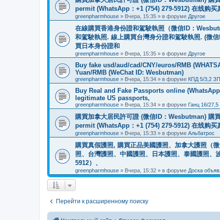
permit (WhatsApp：+1 (754) 279-5912) 在
greenpharmhouse
»
Вчера, 15:35
» в форуме
Другое
在線購買香港身份證和駕駛執照（微信ID：Wesbu
和駕駛執照. 線上購買台灣身分證和駕駛執照. (微信
買日本身份證和
greenpharmhouse
»
Вчера, 15:35
» в форуме
Другое
Buy fake usd/aud/cad/CNY/euros/RMB (WHATSAPP
Yuan/RMB (WeChat ID: Wesbutman)
greenpharmhouse
»
Вчера, 15:34
» в форуме
КПД 5/3,2 З
Buy Real and Fake Passports online (WhatsApp: 
legitimate US passports,
greenpharmhouse
»
Вчера, 15:34
» в форуме
Ганц 16/27,5
購買加拿大居民許可證 (微信ID：Wesbutman) 購買歐
permit (WhatsApp：+1 (754) 279-5912) 在
greenpharmhouse
»
Вчера, 15:33
» в форуме
Альбатрос
購買真假護照, 購買正品美國護照、加拿大護照（微信
照、台灣護照、中國護照、日本護照、泰國護照、波蘭護照、
5912）、
greenpharmhouse
»
Вчера, 15:32
» в форуме
Доска объяв
Перейти к расширенному поиску