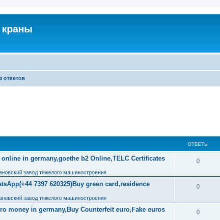
 краны
з ответов
ОТВЕТЫ
 online in germany,goethe b2 Online,TELC Certificates
0
ановский завод тяжелого машиностроения
tsApp(+44 7397 620325)Buy green card,residence
0
ановский завод тяжелого машиностроения
uro money in germany,Buy Counterfeit euro,Fake euros
0