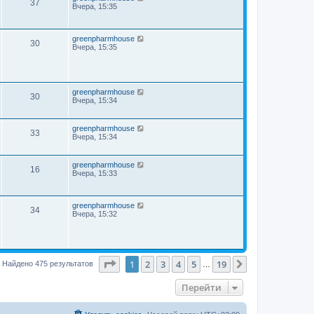
37
Вчера, 15:35
greenpharmhouse
30
Вчера, 15:35
greenpharmhouse
30
Вчера, 15:34
greenpharmhouse
33
Вчера, 15:34
greenpharmhouse
16
Вчера, 15:33
greenpharmhouse
34
Вчера, 15:32
Страница
1
из
19
1
2
3
4
5
19
След.
Найдено 475 результатов
…
Перейти