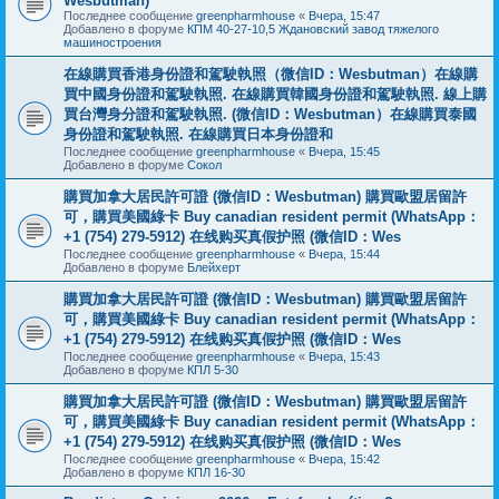
Wesbutman)
Последнее сообщение
greenpharmhouse
«
Вчера, 15:47
Добавлено в форуме
КПМ 40-27-10,5 Ждановский завод тяжелого
машиностроения
在線購買香港身份證和駕駛執照（微信ID：Wesbutman）在線購
買中國身份證和駕駛執照. 在線購買韓國身份證和駕駛執照. 線上購
買台灣身分證和駕駛執照. (微信ID：Wesbutman）在線購買泰國
身份證和駕駛執照. 在線購買日本身份證和
Последнее сообщение
greenpharmhouse
«
Вчера, 15:45
Добавлено в форуме
Сокол
購買加拿大居民許可證 (微信ID：Wesbutman) 購買歐盟居留許
可，購買美國綠卡 Buy canadian resident permit (WhatsApp：
+1 (754) 279-5912) 在线购买真假护照 (微信ID：Wes
Последнее сообщение
greenpharmhouse
«
Вчера, 15:44
Добавлено в форуме
Блейхерт
購買加拿大居民許可證 (微信ID：Wesbutman) 購買歐盟居留許
可，購買美國綠卡 Buy canadian resident permit (WhatsApp：
+1 (754) 279-5912) 在线购买真假护照 (微信ID：Wes
Последнее сообщение
greenpharmhouse
«
Вчера, 15:43
Добавлено в форуме
КПЛ 5-30
購買加拿大居民許可證 (微信ID：Wesbutman) 購買歐盟居留許
可，購買美國綠卡 Buy canadian resident permit (WhatsApp：
+1 (754) 279-5912) 在线购买真假护照 (微信ID：Wes
Последнее сообщение
greenpharmhouse
«
Вчера, 15:42
Добавлено в форуме
КПЛ 16-30