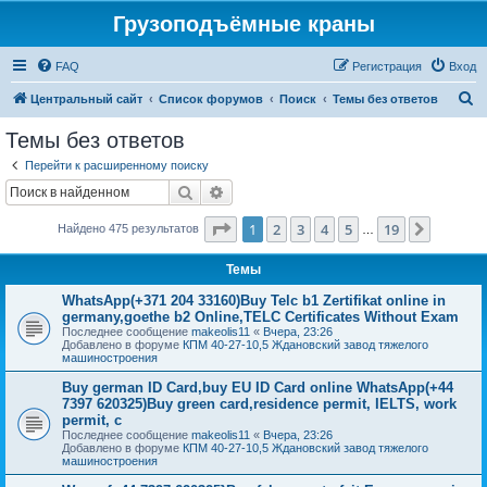
Грузоподъёмные краны
FAQ
Регистрация
Вход
П
Центральный сайт
Список форумов
Поиск
Темы без ответов
о
Темы без ответов
и
Перейти к расширенному поиску
с
Поиск
Расширенный поиск
к
Страница
1
из
19
1
2
3
4
5
19
След.
Найдено 475 результатов
…
Темы
WhatsApp(+371 204 33160)Buy Telc b1 Zertifikat online in
germany,goethe b2 Online,TELC Certificates Without Exam
Последнее сообщение
makeolis11
«
Вчера, 23:26
Добавлено в форуме
КПМ 40-27-10,5 Ждановский завод тяжелого
машиностроения
Buy german ID Card,buy EU ID Card online WhatsApp(+44
7397 620325)Buy green card,residence permit, IELTS, work
permit, c
Последнее сообщение
makeolis11
«
Вчера, 23:26
Добавлено в форуме
КПМ 40-27-10,5 Ждановский завод тяжелого
машиностроения