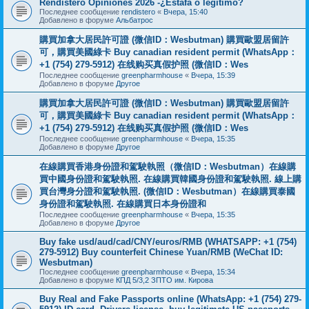
Rendistero Opiniones 2026 -¿Estafa o legítimo?
Последнее сообщение
rendistero
«
Вчера, 15:40
Добавлено в форуме
Альбатрос
購買加拿大居民許可證 (微信ID：Wesbutman) 購買歐盟居留許
可，購買美國綠卡 Buy canadian resident permit (WhatsApp：
+1 (754) 279-5912) 在线购买真假护照 (微信ID：Wes
Последнее сообщение
greenpharmhouse
«
Вчера, 15:39
Добавлено в форуме
Другое
購買加拿大居民許可證 (微信ID：Wesbutman) 購買歐盟居留許
可，購買美國綠卡 Buy canadian resident permit (WhatsApp：
+1 (754) 279-5912) 在线购买真假护照 (微信ID：Wes
Последнее сообщение
greenpharmhouse
«
Вчера, 15:35
Добавлено в форуме
Другое
在線購買香港身份證和駕駛執照（微信ID：Wesbutman）在線購
買中國身份證和駕駛執照. 在線購買韓國身份證和駕駛執照. 線上購
買台灣身分證和駕駛執照. (微信ID：Wesbutman）在線購買泰國
身份證和駕駛執照. 在線購買日本身份證和
Последнее сообщение
greenpharmhouse
«
Вчера, 15:35
Добавлено в форуме
Другое
Buy fake usd/aud/cad/CNY/euros/RMB (WHATSAPP: +1 (754)
279-5912) Buy counterfeit Chinese Yuan/RMB (WeChat ID:
Wesbutman)
Последнее сообщение
greenpharmhouse
«
Вчера, 15:34
Добавлено в форуме
КПД 5/3,2 ЗПТО им. Кирова
Buy Real and Fake Passports online (WhatsApp: +1 (754) 279-