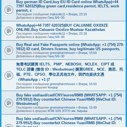
Buy german ID Card,buy EU ID Card online WhatsApp(+44
7397 620325)Buy green card,residence permit, IELTS, work
permit, c
Последнее сообщение
makeolis11
«
Вчера, 23:19
Добавлено в форуме
Ганц 5/6–30
WhatsApp(+44 7397 620325)BUY CALUANIE OXIDIZE
ONLINE,Buy Caluanie Oxidize Muelear Kazakhstan
Последнее сообщение
makeolis11
«
Вчера, 23:18
Добавлено в форуме
Ганц 5/6–30
Buy Real and Fake Passports online (WhatsApp: +1 (754) 279-
5912) ID card, Drivers license, buy legitimate US passports,
Последнее сообщение
greenpharmhouse
«
Вчера, 15:50
Добавлено в форуме
Ганц 5/6–30
無需考試購買 IELTS、PMP、NEBOSH、NCLEX、CIPT 或
TELC 證書 (微信 ID：Wesbutman) 購買GREE、NCE、雅思、托
福、PTE、CPSO、學位及其他文件。我們也提供文憑
（WhatsApp：+1 (7
Последнее сообщение
greenpharmhouse
«
Вчера, 15:50
Добавлено в форуме
Кондор
Buy fake usd/aud/cad/CNY/euros/RMB (WHATSAPP: +1 (754)
279-5912) Buy counterfeit Chinese Yuan/RMB (WeChat ID:
Wesbutman)
Последнее сообщение
greenpharmhouse
«
Вчера, 15:49
Добавлено в форуме
КПМ 32/5 ЗПТО им. Кирова
Buy fake usd/aud/cad/CNY/euros/RMB (WHATSAPP: +1 (754)
279-5912) Buy counterfeit Chinese Yuan/RMB (WeChat ID: