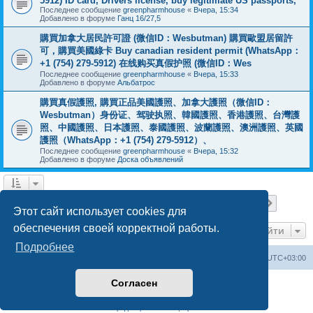
5912) ID card, Drivers license, buy legitimate US passports,
Последнее сообщение
greenpharmhouse
«
Вчера, 15:34
Добавлено в форуме
Ганц 16/27,5
購買加拿大居民許可證 (微信ID：Wesbutman) 購買歐盟居留許
可，購買美國綠卡 Buy canadian resident permit (WhatsApp：
+1 (754) 279-5912) 在线购买真假护照 (微信ID：Wes
Последнее сообщение
greenpharmhouse
«
Вчера, 15:33
Добавлено в форуме
Альбатрос
購買真假護照, 購買正品美國護照、加拿大護照（微信ID：
Wesbutman）身份证、驾驶执照、韓國護照、香港護照、台灣護
照、中國護照、日本護照、泰國護照、波蘭護照、澳洲護照、英國
護照（WhatsApp：+1 (754) 279-5912）、
Последнее сообщение
greenpharmhouse
«
Вчера, 15:32
Добавлено в форуме
Доска объявлений
Страница
1
из
19
1
2
3
4
5
19
След.
Найдено 475 результатов
…
Этот сайт использует cookies для
обеспечения своей корректной работы.
Перейти
Подробнее
Центральный сайт
Список форумов
Часовой пояс:
UTC+03:00
Согласен
Создано на основе
phpBB
® Forum Software © phpBB Limited
Русская поддержка phpBB
Конфиденциальность
|
Правила