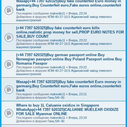
Wasap{+44 7397 620325}Buy fake counterfeit Euro money in
germany,Buy Counterfeit euro,Fake euros online,counterfeit
bank
Последнее сообщение
makeolis11
«
Вчера, 23:24
Добавлено в форуме
КПМ 40-27-10,5 Ждановский завод тяжелого
машиностроения
(+44 7397 620325)Buy fake counterfeit euro bills
online,realistic prop money for sell,PROP EURO NOTES FOR
SALE,BUY COUNT
Последнее сообщение
makeolis11
«
Вчера, 23:22
Добавлено в форуме
КПМ 40-27-10,5 Ждановский завод тяжелого
машиностроения
(+44 7397 620325)Buy german passport online Buy
Norwegian passport online Buy Poland Passport online Buy
Romania Passpor
Последнее сообщение
makeolis11
«
Вчера, 23:22
Добавлено в форуме
КПМ 40-27-10,5 Ждановский завод тяжелого
машиностроения
Wasap{+44 7397 620325}Buy fake counterfeit Euro money in
germany,Buy Counterfeit euro,Fake euros online,counterfeit
bank
Последнее сообщение
makeolis11
«
Вчера, 23:21
Добавлено в форуме
Ганц 5/6–30
Where to buy 1L Caluanie oxidize in Singapore
WhatsApp(+44 7397 620325)CALUANIE MUELEAR OXIDIZE
FOR SALE Myanmar ONLINE
Последнее сообщение
makeolis11
«
Вчера, 23:19
Добавлено в форуме
Ганц 5/6–30