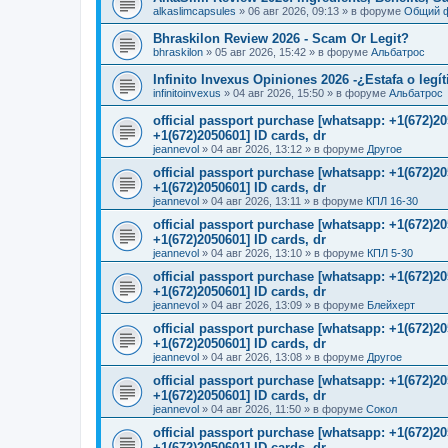
alkaslimcapsules
»
06 авг 2026, 09:13
» в форуме
Общий 
Bhraskilon Review 2026 - Scam Or Legit?
bhraskilon
»
05 авг 2026, 15:42
» в форуме
Альбатрос
Infinito Invexus Opiniones 2026 -¿Estafa o legí
infinitoinvexus
»
04 авг 2026, 15:50
» в форуме
Альбатрос
official passport purchase [whatsapp: +1(672)
+1(672)2050601] ID cards, dr
jeannevol
»
04 авг 2026, 13:12
» в форуме
Другое
official passport purchase [whatsapp: +1(672)
+1(672)2050601] ID cards, dr
jeannevol
»
04 авг 2026, 13:11
» в форуме
КПЛ 16-30
official passport purchase [whatsapp: +1(672)
+1(672)2050601] ID cards, dr
jeannevol
»
04 авг 2026, 13:10
» в форуме
КПЛ 5-30
official passport purchase [whatsapp: +1(672)
+1(672)2050601] ID cards, dr
jeannevol
»
04 авг 2026, 13:09
» в форуме
Блейхерт
official passport purchase [whatsapp: +1(672)
+1(672)2050601] ID cards, dr
jeannevol
»
04 авг 2026, 13:08
» в форуме
Другое
official passport purchase [whatsapp: +1(672)
+1(672)2050601] ID cards, dr
jeannevol
»
04 авг 2026, 11:50
» в форуме
Сокол
official passport purchase [whatsapp: +1(672)
+1(672)2050601] ID cards, dr