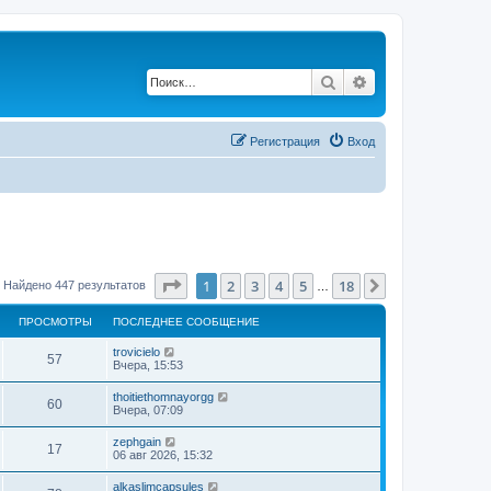
Поиск
Расширенный по
Регистрация
Вход
Страница
1
из
18
1
2
3
4
5
18
След.
Найдено 447 результатов
…
ПРОСМОТРЫ
ПОСЛЕДНЕЕ СООБЩЕНИЕ
trovicielo
57
Вчера, 15:53
thoitiethomnayorgg
60
Вчера, 07:09
zephgain
17
06 авг 2026, 15:32
alkaslimcapsules