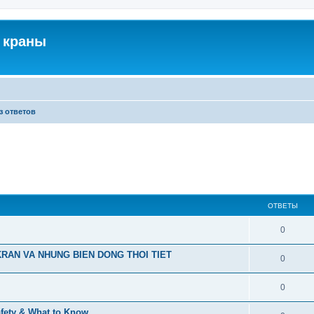
 краны
з ответов
ОТВЕТЫ
0
RAN VA NHUNG BIEN DONG THOI TIET
0
0
afety & What to Know