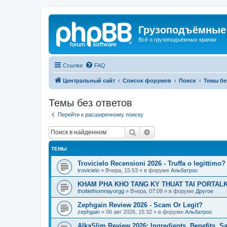
Грузоподъёмные
Всё о грузоподъёмных кранах
Ссылки
FAQ
Центральный сайт
Список форумов
Поиск
Темы бе
Темы без ответов
Перейти к расширенному поиску
Поиск
Расширенный поиск
ТЕМЫ
Trovicielo Recensioni 2026 - Truffa o legittimo?
trovicielo
»
Вчера, 15:53
» в форуме
Альбатрос
KHAM PHA KHO TANG KY THUAT TAI PORTALK
thoitiethomnayorgg
»
Вчера, 07:09
» в форуме
Другое
Zephgain Review 2026 - Scam Or Legit?
zephgain
»
06 авг 2026, 15:32
» в форуме
Альбатрос
AlkaSlim Review 2026: Ingredients, Benefits, S