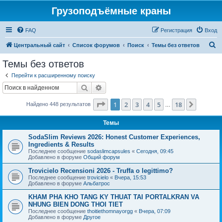
Грузоподъёмные краны
FAQ
Регистрация
Вход
П
Центральный сайт
Список форумов
Поиск
Темы без ответов
о
Темы без ответов
и
Перейти к расширенному поиску
с
Поиск
Расширенный поиск
к
Страница
1
из
18
1
2
3
4
5
18
След.
Найдено 448 результатов
…
Темы
SodaSlim Reviews 2026: Honest Customer Experiences,
Ingredients & Results
Последнее сообщение
sodaslimcapsules
«
Сегодня, 09:45
Добавлено в форуме
Общий форум
Trovicielo Recensioni 2026 - Truffa o legittimo?
Последнее сообщение
trovicielo
«
Вчера, 15:53
Добавлено в форуме
Альбатрос
KHAM PHA KHO TANG KY THUAT TAI PORTALKRAN VA
NHUNG BIEN DONG THOI TIET
Последнее сообщение
thoitiethomnayorgg
«
Вчера, 07:09
Добавлено в форуме
Другое