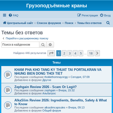
Грузоподъёмные краны
FAQ
Регистрация
Вход
П
Центральный сайт
Список форумов
Поиск
Темы без ответов
о
Темы без ответов
и
Перейти к расширенному поиску
с
Поиск
Расширенный поиск
к
Страница
1
из
18
1
2
3
4
5
18
След.
Найдено 446 результатов
…
Темы
KHAM PHA KHO TANG KY THUAT TAI PORTALKRAN VA
NHUNG BIEN DONG THOI TIET
Последнее сообщение
thoitiethomnayorgg
«
Сегодня, 07:09
Добавлено в форуме
Другое
Zephgain Review 2026 - Scam Or Legit?
Последнее сообщение
zephgain
«
Вчера, 15:32
Добавлено в форуме
Альбатрос
AlkaSlim Review 2026: Ingredients, Benefits, Safety & What
to Know
Последнее сообщение
alkaslimcapsules
«
Вчера, 09:13
Добавлено в форуме
Общий форум