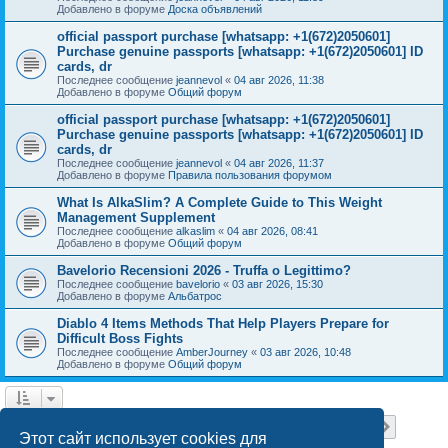
Добавлено в форуме
Доска объявлений
official passport purchase [whatsapp: +1(672)2050601]
Purchase genuine passports [whatsapp: +1(672)2050601] ID
cards, dr
Последнее сообщение
jeannevol
«
04 авг 2026, 11:38
Добавлено в форуме
Общий форум
official passport purchase [whatsapp: +1(672)2050601]
Purchase genuine passports [whatsapp: +1(672)2050601] ID
cards, dr
Последнее сообщение
jeannevol
«
04 авг 2026, 11:37
Добавлено в форуме
Правила пользования форумом
What Is AlkaSlim? A Complete Guide to This Weight
Management Supplement
Последнее сообщение
alkaslim
«
04 авг 2026, 08:41
Добавлено в форуме
Общий форум
Bavelorio Recensioni 2026 - Truffa o Legittimo?
Последнее сообщение
bavelorio
«
03 авг 2026, 15:30
Добавлено в форуме
Альбатрос
Diablo 4 Items Methods That Help Players Prepare for
Difficult Boss Fights
Последнее сообщение
AmberJourney
«
03 авг 2026, 10:48
Добавлено в форуме
Общий форум
Страница
1
из
18
1
2
3
4
5
18
След.
Найдено 446 результатов
…
Этот сайт использует cookies для