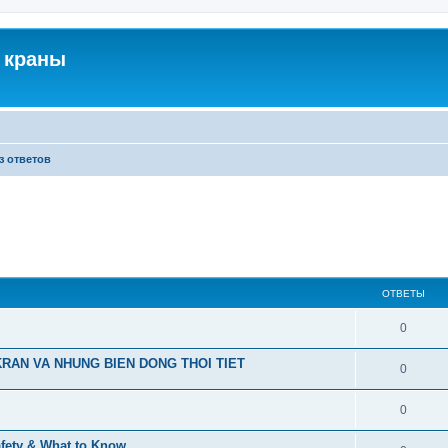
 краны
з ответов
ОТВЕТЫ
0
RAN VA NHUNG BIEN DONG THOI TIET
0
0
afety & What to Know