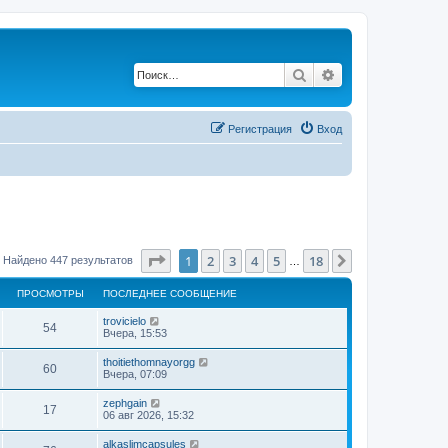
Поиск
Расширенный по
Регистрация
Вход
Страница
1
из
18
1
2
3
4
5
18
След.
Найдено 447 результатов
…
ПРОСМОТРЫ
ПОСЛЕДНЕЕ СООБЩЕНИЕ
trovicielo
54
Вчера, 15:53
thoitiethomnayorgg
60
Вчера, 07:09
zephgain
17
06 авг 2026, 15:32
alkaslimcapsules