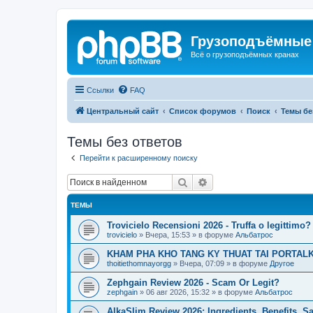
Грузоподъёмные
Всё о грузоподъёмных кранах
Ссылки
FAQ
Центральный сайт
Список форумов
Поиск
Темы бе
Темы без ответов
Перейти к расширенному поиску
Поиск
Расширенный поиск
ТЕМЫ
Trovicielo Recensioni 2026 - Truffa o legittimo?
trovicielo
»
Вчера, 15:53
» в форуме
Альбатрос
KHAM PHA KHO TANG KY THUAT TAI PORTALK
thoitiethomnayorgg
»
Вчера, 07:09
» в форуме
Другое
Zephgain Review 2026 - Scam Or Legit?
zephgain
»
06 авг 2026, 15:32
» в форуме
Альбатрос
AlkaSlim Review 2026: Ingredients, Benefits, S