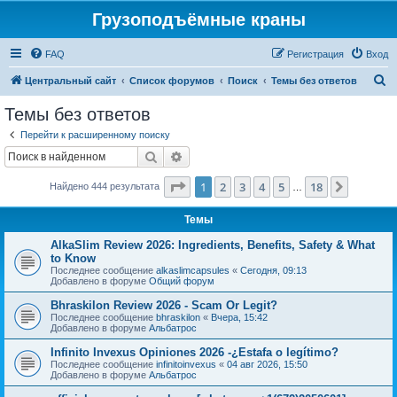
Грузоподъёмные краны
FAQ
Регистрация
Вход
П
Центральный сайт
Список форумов
Поиск
Темы без ответов
о
Темы без ответов
и
Перейти к расширенному поиску
с
Поиск
Расширенный поиск
к
Страница
1
из
18
1
2
3
4
5
18
След.
Найдено 444 результата
…
Темы
AlkaSlim Review 2026: Ingredients, Benefits, Safety & What
to Know
Последнее сообщение
alkaslimcapsules
«
Сегодня, 09:13
Добавлено в форуме
Общий форум
Bhraskilon Review 2026 - Scam Or Legit?
Последнее сообщение
bhraskilon
«
Вчера, 15:42
Добавлено в форуме
Альбатрос
Infinito Invexus Opiniones 2026 -¿Estafa o legítimo?
Последнее сообщение
infinitoinvexus
«
04 авг 2026, 15:50
Добавлено в форуме
Альбатрос