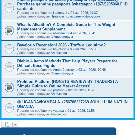
Purchase genuine passports [whatsapp: +1(672)2050601] ID
cards, dr
Последнее сообщение
jeannevol
«
04 авг 2026, 11:37
Добавлено в форуме
Правила пользования форумом
What Is AlkaSlim? A Complete Guide to This Weight
Management Supplement
Последнее сообщение
alkaslim
«
04 авг 2026, 08:41
Добавлено в форуме
Общий форум
Bavelorio Recensioni 2026 - Truffa o Legittimo?
Последнее сообщение
bavelorio
«
03 авг 2026, 15:30
Добавлено в форуме
Альбатрос
Diablo 4 Items Methods That Help Players Prepare for
Difficult Boss Fights
Последнее сообщение
AmberJourney
«
03 авг 2026, 10:48
Добавлено в форуме
Общий форум
Profition Platform-(HONETS REVIEW BY TRADERS)-A
Simple Guide to Online Market Access!
Последнее сообщение
profition
«
02 авг 2026, 11:20
Добавлено в форуме
Альбатрос
@ UGANDA#KAMPALA +256788227269 JOIN ILLUMINATI IN
UGANDA
Последнее сообщение
yugasa
«
01 авг 2026, 11:56
Добавлено в форуме
Альбатрос
Страница
1
из
18
1
2
3
4
5
18
След.
Найдено 444 результата
…