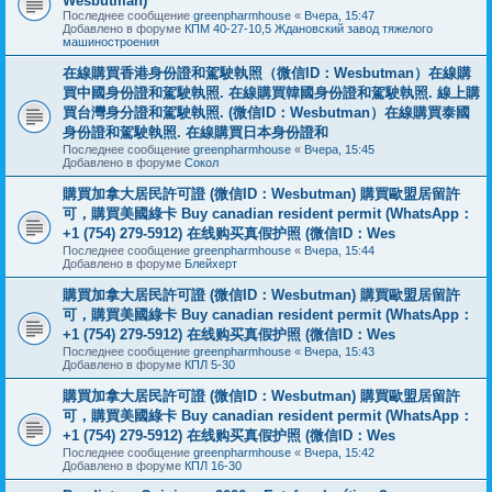
Wesbutman)
Последнее сообщение
greenpharmhouse
«
Вчера, 15:47
Добавлено в форуме
КПМ 40-27-10,5 Ждановский завод тяжелого
машиностроения
在線購買香港身份證和駕駛執照（微信ID：Wesbutman）在線購
買中國身份證和駕駛執照. 在線購買韓國身份證和駕駛執照. 線上購
買台灣身分證和駕駛執照. (微信ID：Wesbutman）在線購買泰國
身份證和駕駛執照. 在線購買日本身份證和
Последнее сообщение
greenpharmhouse
«
Вчера, 15:45
Добавлено в форуме
Сокол
購買加拿大居民許可證 (微信ID：Wesbutman) 購買歐盟居留許
可，購買美國綠卡 Buy canadian resident permit (WhatsApp：
+1 (754) 279-5912) 在线购买真假护照 (微信ID：Wes
Последнее сообщение
greenpharmhouse
«
Вчера, 15:44
Добавлено в форуме
Блейхерт
購買加拿大居民許可證 (微信ID：Wesbutman) 購買歐盟居留許
可，購買美國綠卡 Buy canadian resident permit (WhatsApp：
+1 (754) 279-5912) 在线购买真假护照 (微信ID：Wes
Последнее сообщение
greenpharmhouse
«
Вчера, 15:43
Добавлено в форуме
КПЛ 5-30
購買加拿大居民許可證 (微信ID：Wesbutman) 購買歐盟居留許
可，購買美國綠卡 Buy canadian resident permit (WhatsApp：
+1 (754) 279-5912) 在线购买真假护照 (微信ID：Wes
Последнее сообщение
greenpharmhouse
«
Вчера, 15:42
Добавлено в форуме
КПЛ 16-30