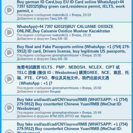
Buy german ID Card,buy EU ID Card online WhatsApp(+44
7397 620325)Buy green card,residence permit, IELTS, work
permit, c
Последнее сообщение
makeolis11
«
Вчера, 23:19
Добавлено в форуме
Ганц 5/6–30
WhatsApp(+44 7397 620325)BUY CALUANIE OXIDIZE
ONLINE,Buy Caluanie Oxidize Muelear Kazakhstan
Последнее сообщение
makeolis11
«
Вчера, 23:18
Добавлено в форуме
Ганц 5/6–30
Buy Real and Fake Passports online (WhatsApp: +1 (754) 279-
5912) ID card, Drivers license, buy legitimate US passports,
Последнее сообщение
greenpharmhouse
«
Вчера, 15:50
Добавлено в форуме
Ганц 5/6–30
無需考試購買 IELTS、PMP、NEBOSH、NCLEX、CIPT 或
TELC 證書 (微信 ID：Wesbutman) 購買GREE、NCE、雅思、托
福、PTE、CPSO、學位及其他文件。我們也提供文憑
（WhatsApp：+1 (7
Последнее сообщение
greenpharmhouse
«
Вчера, 15:50
Добавлено в форуме
Кондор
Buy fake usd/aud/cad/CNY/euros/RMB (WHATSAPP: +1 (754)
279-5912) Buy counterfeit Chinese Yuan/RMB (WeChat ID:
Wesbutman)
Последнее сообщение
greenpharmhouse
«
Вчера, 15:49
Добавлено в форуме
КПМ 32/5 ЗПТО им. Кирова
Buy fake usd/aud/cad/CNY/euros/RMB (WHATSAPP: +1 (754)
279-5912) Buy counterfeit Chinese Yuan/RMB (WeChat ID: