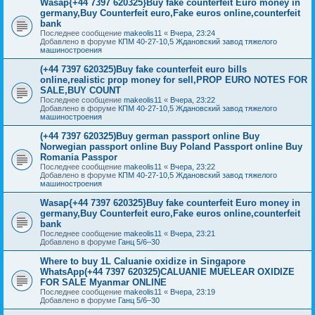
Wasap{+44 7397 620325}Buy fake counterfeit Euro money in
germany,Buy Counterfeit euro,Fake euros online,counterfeit
bank
Последнее сообщение
makeolis11
«
Вчера, 23:24
Добавлено в форуме
КПМ 40-27-10,5 Ждановский завод тяжелого
машиностроения
(+44 7397 620325)Buy fake counterfeit euro bills
online,realistic prop money for sell,PROP EURO NOTES FOR
SALE,BUY COUNT
Последнее сообщение
makeolis11
«
Вчера, 23:22
Добавлено в форуме
КПМ 40-27-10,5 Ждановский завод тяжелого
машиностроения
(+44 7397 620325)Buy german passport online Buy
Norwegian passport online Buy Poland Passport online Buy
Romania Passpor
Последнее сообщение
makeolis11
«
Вчера, 23:22
Добавлено в форуме
КПМ 40-27-10,5 Ждановский завод тяжелого
машиностроения
Wasap{+44 7397 620325}Buy fake counterfeit Euro money in
germany,Buy Counterfeit euro,Fake euros online,counterfeit
bank
Последнее сообщение
makeolis11
«
Вчера, 23:21
Добавлено в форуме
Ганц 5/6–30
Where to buy 1L Caluanie oxidize in Singapore
WhatsApp(+44 7397 620325)CALUANIE MUELEAR OXIDIZE
FOR SALE Myanmar ONLINE
Последнее сообщение
makeolis11
«
Вчера, 23:19
Добавлено в форуме
Ганц 5/6–30