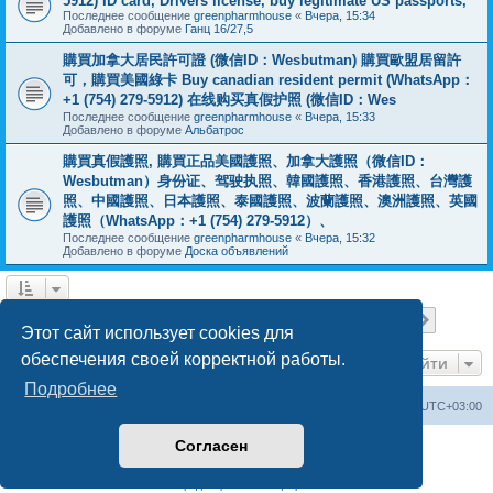
5912) ID card, Drivers license, buy legitimate US passports,
Последнее сообщение
greenpharmhouse
«
Вчера, 15:34
Добавлено в форуме
Ганц 16/27,5
購買加拿大居民許可證 (微信ID：Wesbutman) 購買歐盟居留許
可，購買美國綠卡 Buy canadian resident permit (WhatsApp：
+1 (754) 279-5912) 在线购买真假护照 (微信ID：Wes
Последнее сообщение
greenpharmhouse
«
Вчера, 15:33
Добавлено в форуме
Альбатрос
購買真假護照, 購買正品美國護照、加拿大護照（微信ID：
Wesbutman）身份证、驾驶执照、韓國護照、香港護照、台灣護
照、中國護照、日本護照、泰國護照、波蘭護照、澳洲護照、英國
護照（WhatsApp：+1 (754) 279-5912）、
Последнее сообщение
greenpharmhouse
«
Вчера, 15:32
Добавлено в форуме
Доска объявлений
Страница
1
из
19
1
2
3
4
5
19
След.
Найдено 475 результатов
…
Этот сайт использует cookies для
обеспечения своей корректной работы.
Перейти
Подробнее
Центральный сайт
Список форумов
Часовой пояс:
UTC+03:00
Согласен
Создано на основе
phpBB
® Forum Software © phpBB Limited
Русская поддержка phpBB
Конфиденциальность
|
Правила