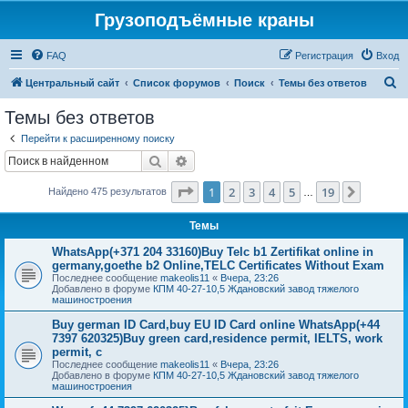
Грузоподъёмные краны
FAQ
Регистрация
Вход
П
Центральный сайт
Список форумов
Поиск
Темы без ответов
о
Темы без ответов
и
Перейти к расширенному поиску
с
Поиск
Расширенный поиск
к
Страница
1
из
19
1
2
3
4
5
19
След.
Найдено 475 результатов
…
Темы
WhatsApp(+371 204 33160)Buy Telc b1 Zertifikat online in
germany,goethe b2 Online,TELC Certificates Without Exam
Последнее сообщение
makeolis11
«
Вчера, 23:26
Добавлено в форуме
КПМ 40-27-10,5 Ждановский завод тяжелого
машиностроения
Buy german ID Card,buy EU ID Card online WhatsApp(+44
7397 620325)Buy green card,residence permit, IELTS, work
permit, c
Последнее сообщение
makeolis11
«
Вчера, 23:26
Добавлено в форуме
КПМ 40-27-10,5 Ждановский завод тяжелого
машиностроения