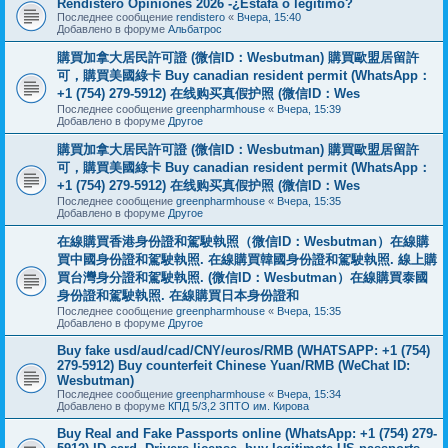
Rendistero Opiniones 2026 -¿Estafa o legítimo?
Последнее сообщение
rendistero
«
Вчера, 15:40
Добавлено в форуме
Альбатрос
購買加拿大居民許可證 (微信ID：Wesbutman) 購買歐盟居留許
可，購買美國綠卡 Buy canadian resident permit (WhatsApp：
+1 (754) 279-5912) 在线购买真假护照 (微信ID：Wes
Последнее сообщение
greenpharmhouse
«
Вчера, 15:39
Добавлено в форуме
Другое
購買加拿大居民許可證 (微信ID：Wesbutman) 購買歐盟居留許
可，購買美國綠卡 Buy canadian resident permit (WhatsApp：
+1 (754) 279-5912) 在线购买真假护照 (微信ID：Wes
Последнее сообщение
greenpharmhouse
«
Вчера, 15:35
Добавлено в форуме
Другое
在線購買香港身份證和駕駛執照（微信ID：Wesbutman）在線購
買中國身份證和駕駛執照. 在線購買韓國身份證和駕駛執照. 線上購
買台灣身分證和駕駛執照. (微信ID：Wesbutman）在線購買泰國
身份證和駕駛執照. 在線購買日本身份證和
Последнее сообщение
greenpharmhouse
«
Вчера, 15:35
Добавлено в форуме
Другое
Buy fake usd/aud/cad/CNY/euros/RMB (WHATSAPP: +1 (754)
279-5912) Buy counterfeit Chinese Yuan/RMB (WeChat ID:
Wesbutman)
Последнее сообщение
greenpharmhouse
«
Вчера, 15:34
Добавлено в форуме
КПД 5/3,2 ЗПТО им. Кирова
Buy Real and Fake Passports online (WhatsApp: +1 (754) 279-