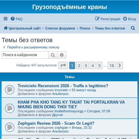
Грузоподъёмные краны
FAQ
Регистрация
Вход
П
Центральный сайт
Список форумов
Поиск
Темы без ответов
о
Темы без ответов
и
Перейти к расширенному поиску
с
Поиск
Расширенный поиск
к
Страница
1
из
18
1
2
3
4
5
18
След.
Найдено 447 результатов
…
Темы
Trovicielo Recensioni 2026 - Truffa o legittimo?
Последнее сообщение
trovicielo
«
55 минут назад
Добавлено в форуме
Альбатрос
KHAM PHA KHO TANG KY THUAT TAI PORTALKRAN VA
NHUNG BIEN DONG THOI TIET
Последнее сообщение
thoitiethomnayorgg
«
Сегодня, 07:09
Добавлено в форуме
Другое
Zephgain Review 2026 - Scam Or Legit?
Последнее сообщение
zephgain
«
Вчера, 15:32
Добавлено в форуме
Альбатрос