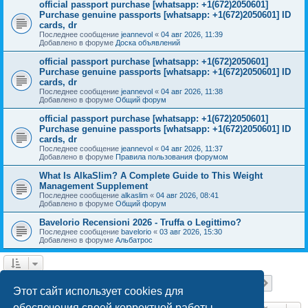
official passport purchase [whatsapp: +1(672)2050601]
Purchase genuine passports [whatsapp: +1(672)2050601] ID
cards, dr
Последнее сообщение
jeannevol
«
04 авг 2026, 11:39
Добавлено в форуме
Доска объявлений
official passport purchase [whatsapp: +1(672)2050601]
Purchase genuine passports [whatsapp: +1(672)2050601] ID
cards, dr
Последнее сообщение
jeannevol
«
04 авг 2026, 11:38
Добавлено в форуме
Общий форум
official passport purchase [whatsapp: +1(672)2050601]
Purchase genuine passports [whatsapp: +1(672)2050601] ID
cards, dr
Последнее сообщение
jeannevol
«
04 авг 2026, 11:37
Добавлено в форуме
Правила пользования форумом
What Is AlkaSlim? A Complete Guide to This Weight
Management Supplement
Последнее сообщение
alkaslim
«
04 авг 2026, 08:41
Добавлено в форуме
Общий форум
Bavelorio Recensioni 2026 - Truffa o Legittimo?
Последнее сообщение
bavelorio
«
03 авг 2026, 15:30
Добавлено в форуме
Альбатрос
Страница
1
из
18
1
2
3
4
5
18
След.
Найдено 447 результатов
…
Этот сайт использует cookies для
обеспечения своей корректной работы.