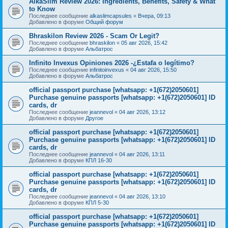
AlkaSlim Review 2026: Ingredients, Benefits, Safety & What
to Know
Последнее сообщение
alkaslimcapsules
«
Вчера, 09:13
Добавлено в форуме
Общий форум
Bhraskilon Review 2026 - Scam Or Legit?
Последнее сообщение
bhraskilon
«
05 авг 2026, 15:42
Добавлено в форуме
Альбатрос
Infinito Invexus Opiniones 2026 -¿Estafa o legítimo?
Последнее сообщение
infinitoinvexus
«
04 авг 2026, 15:50
Добавлено в форуме
Альбатрос
official passport purchase [whatsapp: +1(672)2050601]
Purchase genuine passports [whatsapp: +1(672)2050601] ID
cards, dr
Последнее сообщение
jeannevol
«
04 авг 2026, 13:12
Добавлено в форуме
Другое
official passport purchase [whatsapp: +1(672)2050601]
Purchase genuine passports [whatsapp: +1(672)2050601] ID
cards, dr
Последнее сообщение
jeannevol
«
04 авг 2026, 13:11
Добавлено в форуме
КПЛ 16-30
official passport purchase [whatsapp: +1(672)2050601]
Purchase genuine passports [whatsapp: +1(672)2050601] ID
cards, dr
Последнее сообщение
jeannevol
«
04 авг 2026, 13:10
Добавлено в форуме
КПЛ 5-30
official passport purchase [whatsapp: +1(672)2050601]
Purchase genuine passports [whatsapp: +1(672)2050601] ID